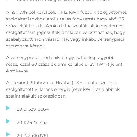
A 45 TWh-ból körülbelül 11-12 KWh fűződik az egyetemes
szolgáltatásokhoz, ami a teljes fogyasztás nagyjából 25
százalékát teszi ki. Azok a felhasználók, akik egyetemes
szolgáltatásra jogosultak, általában választhatnak, hogy
szabályozott áron vásárolnak, vagy inkább versenypiaci
szerződést kötnek.
A versenypiacon történik a fogyasztás legnagyobb
része, közel 60 százalék, ami körülbelül 27 TWh-t jelent
évről-évre.
A Központi Statisztikai Hivatal (KSH) adatai szerint a
szolgáltatott villamos energia (ezer kWh) az alábbiak
szerint alakult az országban.
2010: 33918864
2011: 34252445
2012: 34063781