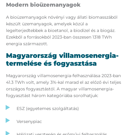
Modern bioüzemanyagok
A bioüzemanyagok növényi vagy állati biomasszából
készült üzemanyagok, amelyek közül a
legelterjedtebbek a bioetanol, a biodízel és a biogáz.
Ezekből a forrásokból 2023-ban összesen 1318 TWh
energia származott.
Magyarország villamosenergia-
termelése és fogyasztása
Magyarország villamosenergia-felhasználása 2023-ban
41.3 TWh volt, amely 3%-kal marad el az előző évi teljes
országos fogyasztástól. A magyar villamosenergia-
fogyasztást három kategóriába sorolhatjuk:
ESZ (egyetemes szolgáltatás)
Versenypiac
Hálózati veszteség és erőművi felhasználás