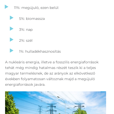
11%: megújuló, ezen belül:
5%: biomassza
3%: nap
2%: szél
1%: hulladékhasznosítás
A nukleáris energia, illetve a fosszilis energiaforrások
tehát még mindig hatalmas részét teszik ki a teljes
magyar termelésnek, de az arányok az elkövetkező
években folyamatosan változnak majd a megújuló
energiaforrások javára.