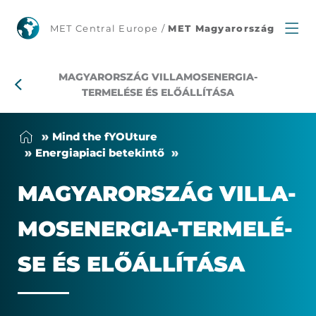
Magyarország
MET Central Europe /
MET Magyarország
villamosenergia-
MAGYARORSZÁG VILLAMOSENERGIA-
termelése
TERMELÉSE ÉS ELŐÁLLÍTÁSA
és
Mind the fYOU­tu­re
előállítása
Ener­gia­pi­a­ci be­te­kin­tő
MA­GYAR­OR­SZÁG VIL­LA­
MOS­ENER­GIA-TER­ME­LÉ­
SE ÉS ELŐ­ÁL­LÍ­TÁ­SA