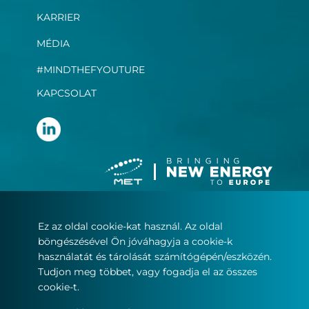
KARRIER
MÉDIA
#MINDTHEFYOUTURE
KAPCSOLAT
Ez az oldal cookie-kat használ. Az oldal
Felhasználási feltételek
böngészésével Ön jóváhagyja a cookie-k
Adatvédelmi nyilatkozat
használatát és tárolását számítógépén/eszközén.
Sütikezelés
Tudjon meg többet, vagy fogadja el az összes
cookie-t.
© Copyright 2022