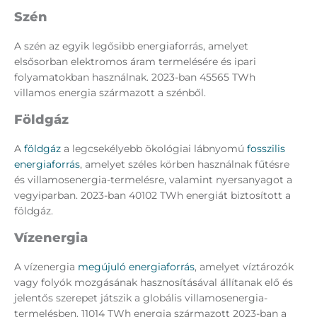
Szén
A szén az egyik legősibb energiaforrás, amelyet
elsősorban elektromos áram termelésére és ipari
folyamatokban használnak. 2023-ban 45565 TWh
villamos energia származott a szénből.
Földgáz
A
földgáz
a legcsekélyebb ökológiai lábnyomú
fosszilis
energiaforrás
, amelyet széles körben használnak fűtésre
és villamosenergia-termelésre, valamint nyersanyagot a
vegyiparban. 2023-ban 40102 TWh energiát biztosított a
földgáz.
Vízenergia
A vízenergia
megújuló energiaforrás
, amelyet víztározók
vagy folyók mozgásának hasznosításával állítanak elő és
jelentős szerepet játszik a globális villamosenergia-
termelésben. 11014 TWh energia származott 2023-ban a