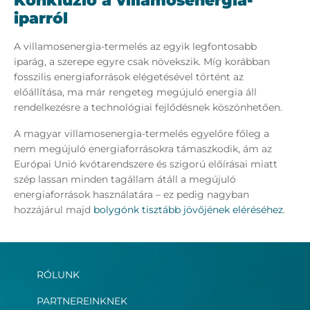
Konklúzió a villamosenergia-
iparról
A villamosenergia-termelés az egyik legfontosabb
iparág, a szerepe egyre csak növekszik. Míg korábban
fosszilis energiaforrások elégetésével történt az
előállítása, ma már rengeteg megújuló energia áll
rendelkezésre a technológiai fejlődésnek köszönhetően.
A magyar villamosenergia-termelés egyelőre főleg a
nem megújuló energiaforrásokra támaszkodik, ám az
Európai Unió kvótarendszere és szigorú előírásai miatt
szép lassan minden tagállam átáll a megújuló
energiaforrások használatára – ez pedig nagyban
hozzájárul majd
bolygónk tisztább jövőjének eléréséhez
.
RÓLUNK
PARTNEREINKNEK