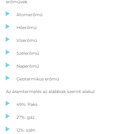
erőművek:
Atomerőmű
Hőerőmű
Vízerőmű
Szélerőmű
Naperőmű
Geotermikus erőmű
Az áramtermelés az alábbiak szerint alakul:
49%: Paks
27%: gáz
12%: szén