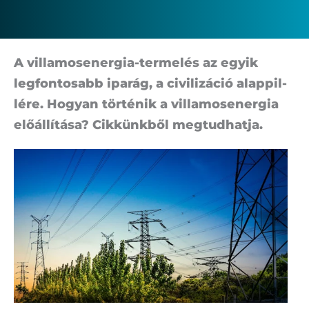
A vil­la­mos­ener­gia-ter­me­lés az egyik
leg­fon­to­sabb ipa­rág, a ci­vi­li­zá­ció alap­pil­
lé­re. Ho­gyan tör­té­nik a vil­la­mos­ener­gia
elő­ál­lí­tá­sa? Cik­künk­ből meg­tud­hat­ja.