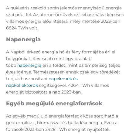
A nukleáris reakció során jelentős mennyiségű energia
szabadul fel. Az atomerőművek ezt kihasználva képesek
villamos energia előállítására, mely mértéke 2023-ban
6824 TWh volt.
Napenergia
A Napból érkező energia hő és fény formájába éri el
bolygónkat. Kevesebb mint egy óra alatt
több
napenergia
éri a földet, mint az emberiség teljes
éves igénye. Természetesen ennek csak egy töredékét
tudjuk hasznosítani
napelemek és
napkollektorok
segítségével. 4264 TWh villamos
energiát biztosított a nap 2023-ban.
Egyéb megújuló energiaforrások
Az egyéb megújuló energiaforrások közé sorolható a
geotermikus-, biomassza- és hulladékenergia. Ezek a
források 2023-ban 2428 TWh energiát nyújtottak.