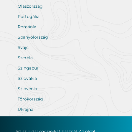
Olaszország
Portugália
Románia
Spanyolország
Svájc
Szerbia
Szingapúr
Szlovákia
Szlovénia
Törökország
Ukrajna
Ez az oldal cookie-kat használ. Az oldal