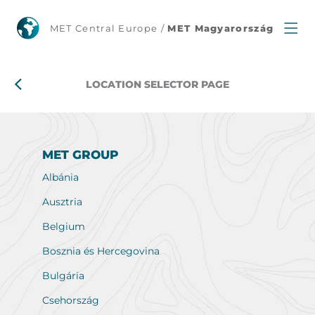
MET
MET Central Europe /
MET Magyarország
Group
–
LOCATION SELECTOR PAGE
Országok
és
MET GROUP
Albánia
helyi
Ausztria
leányvállalatok
Belgium
Bosznia és Hercegovina
listája
Bulgária
Csehország