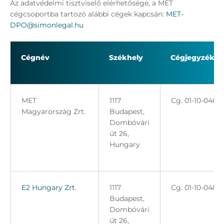
Az adatvédelmi tisztviselő elérhetősége, a MET
cégcsoportba tartozó alábbi cégek kapcsán:
MET-
DPO@simonlegal.hu
Cégnév
Székhely
Cégjegyzéks
MET
1117
Cg. 01-10-0464
Magyarország Zrt.
Budapest,
Dombóvári
út 26,
Hungary
E2 Hungary Zrt.
1117
Cg. 01-10-0485
Budapest,
Dombóvári
út 26,