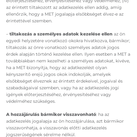
előterjesztéséhez, érvényesítéséhez vagy védelméhez; (iv)
az érintett tiltakozott az adatkezelés ellen addig, amíg
ellenőrzik, hogy a MET jogalapja elsőbbséget élvez-e az
érintettével szemben.
–
tiltakozás a
személyes adatok kezelése ellen
az ön
egyedi helyzetére vonatkozó okokra hivatkozva, bármikor;
tiltakozás az önre vonatkozó személyes adatok jogos
érdek alapján történő kezelése ellen. Ilyen esetben a MET a
továbbiakban nem kezelheti a személyes adatokat, kivéve,
ha a MET bizonyítja, hogy az adatkezelést olyan
kényszerítő erejű jogos okok indokolják, amelyek
elsőbbséget élveznek az érintett érdekeivel, jogaival és
szabadságaival szemben, vagy ha az adatkezelés jogi
igények előterjesztéséhez, érvényesítéséhez vagy
védelméhez szükséges.
A hozzájárulás bármikor visszavonható
: ha az
adatkezelés jogalapja az ön hozzájárulása, azt bármikor
visszavonhatja, a visszavonás előtti adatkezelés
jogszerűségének sérelme nélkül.