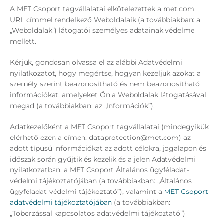
A MET Csoport tagvállalatai elkötelezettek a met.com
URL címmel rendelkező Weboldalaik (a továbbiakban: a
„Weboldalak”) látogatói személyes adatainak védelme
mellett.
Kérjük, gondosan olvassa el az alábbi Adatvédelmi
nyilatkozatot, hogy megértse, hogyan kezeljük azokat a
személy szerint beazonosítható és nem beazonosítható
információkat, amelyeket Ön a Weboldalak látogatásával
megad (a továbbiakban: az „Információk”).
Adatkezelőként a MET Csoport tagvállalatai (mindegyikük
elérhető ezen a címen: dataprotection@met.com) az
adott típusú Információkat az adott célokra, jogalapon és
időszak során gyűjtik és kezelik és a jelen Adatvédelmi
nyilatkozatban, a MET Csoport Általános ügyféladat-
védelmi tájékoztatójában (a továbbiakban: „Általános
ügyféladat-védelmi tájékoztató”), valamint a
MET Csoport
adatvédelmi tájékoztatójában
(a továbbiakban:
„Toborzással kapcsolatos adatvédelmi tájékoztató”)