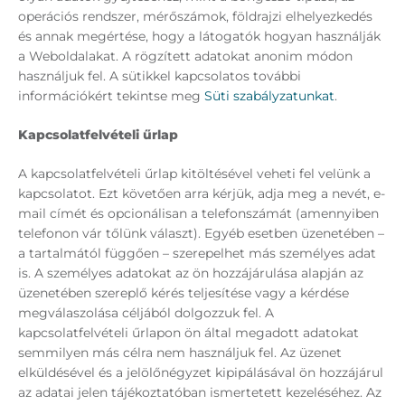
operációs rendszer, mérőszámok, földrajzi elhelyezkedés
és annak megértése, hogy a látogatók hogyan használják
a Weboldalakat. A rögzített adatokat anonim módon
használjuk fel. A sütikkel kapcsolatos további
információkért tekintse meg
Süti szabályzatunkat
.
Kapcsolatfelvételi űrlap
A kapcsolatfelvételi űrlap kitöltésével veheti fel velünk a
kapcsolatot. Ezt követően arra kérjük, adja meg a nevét, e-
mail címét és opcionálisan a telefonszámát (amennyiben
telefonon vár tőlünk választ). Egyéb esetben üzenetében –
a tartalmától függően – szerepelhet más személyes adat
is. A személyes adatokat az ön hozzájárulása alapján az
üzenetében szereplő kérés teljesítése vagy a kérdése
megválaszolása céljából dolgozzuk fel. A
kapcsolatfelvételi űrlapon ön által megadott adatokat
semmilyen más célra nem használjuk fel. Az üzenet
elküldésével és a jelölőnégyzet kipipálásával ön hozzájárul
az adatai jelen tájékoztatóban ismertetett kezeléséhez. Az