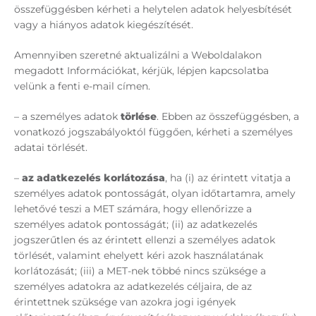
összefüggésben kérheti a helytelen adatok helyesbítését
vagy a hiányos adatok kiegészítését.
Amennyiben szeretné aktualizálni a Weboldalakon
megadott Információkat, kérjük, lépjen kapcsolatba
velünk a fenti e-mail címen.
– a személyes adatok
törlése
. Ebben az összefüggésben, a
vonatkozó jogszabályoktól függően, kérheti a személyes
adatai törlését.
–
az adatkezelés korlátozása
, ha (i) az érintett vitatja a
személyes adatok pontosságát, olyan időtartamra, amely
lehetővé teszi a MET számára, hogy ellenőrizze a
személyes adatok pontosságát; (ii) az adatkezelés
jogszerűtlen és az érintett ellenzi a személyes adatok
törlését, valamint ehelyett kéri azok használatának
korlátozását; (iii) a MET-nek többé nincs szüksége a
személyes adatokra az adatkezelés céljaira, de az
érintettnek szüksége van azokra jogi igények