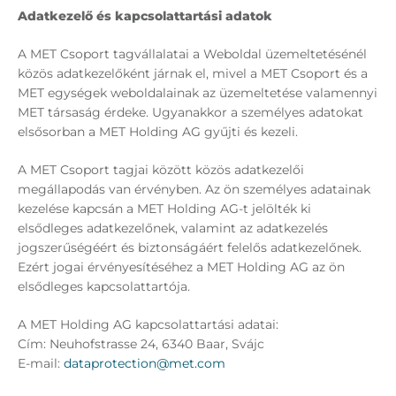
Adatkezelő és kapcsolattartási adatok
A MET Csoport tagvállalatai a Weboldal üzemeltetésénél
közös adatkezelőként járnak el, mivel a MET Csoport és a
MET egységek weboldalainak az üzemeltetése valamennyi
MET társaság érdeke. Ugyanakkor a személyes adatokat
elsősorban a MET Holding AG gyűjti és kezeli.
A MET Csoport tagjai között közös adatkezelői
megállapodás van érvényben. Az ön személyes adatainak
kezelése kapcsán a MET Holding AG-t jelölték ki
elsődleges adatkezelőnek, valamint az adatkezelés
jogszerűségéért és biztonságáért felelős adatkezelőnek.
Ezért jogai érvényesítéséhez a MET Holding AG az ön
elsődleges kapcsolattartója.
A MET Holding AG kapcsolattartási adatai:
Cím: Neuhofstrasse 24, 6340 Baar, Svájc
E-mail:
dataprotection@met.com