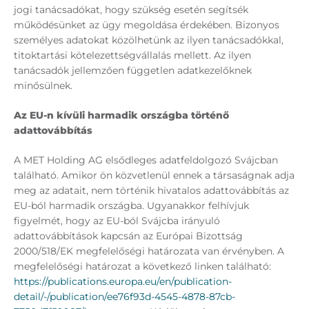
jogi tanácsadókat, hogy szükség esetén segítsék
működésünket az ügy megoldása érdekében. Bizonyos
személyes adatokat közölhetünk az ilyen tanácsadókkal,
titoktartási kötelezettségvállalás mellett. Az ilyen
tanácsadók jellemzően független adatkezelőknek
minősülnek.
Az EU-n kívüli harmadik országba történő
adattovábbítás
A MET Holding AG elsődleges adatfeldolgozó Svájcban
található. Amikor ön közvetlenül ennek a társaságnak adja
meg az adatait, nem történik hivatalos adattovábbítás az
EU-ból harmadik országba. Ugyanakkor felhívjuk
figyelmét, hogy az EU-ból Svájcba irányuló
adattovábbítások kapcsán az Európai Bizottság
2000/518/EK megfelelőségi határozata van érvényben. A
megfelelőségi határozat a következő linken található:
https://publications.europa.eu/en/publication-
detail/-/publication/ee76f93d-4545-4878-87cb-