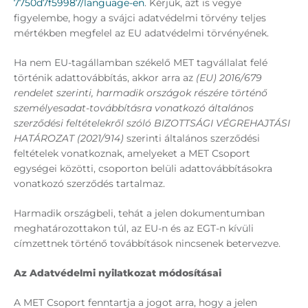
7750d7f59987/language-en
. Kérjük, azt is vegye
figyelembe, hogy a svájci adatvédelmi törvény teljes
mértékben megfelel az EU adatvédelmi törvényének.
Ha nem EU-tagállamban székelő MET tagvállalat felé
történik adattovábbítás, akkor arra az
(EU) 2016/679
rendelet szerinti, harmadik országok részére történő
személyesadat-továbbításra vonatkozó általános
szerződési feltételekről szóló BIZOTTSÁGI VÉGREHAJTÁSI
HATÁROZAT (2021/914)
szerinti általános szerződési
feltételek vonatkoznak, amelyeket a MET Csoport
egységei közötti, csoporton belüli adattovábbításokra
vonatkozó szerződés tartalmaz.
Harmadik országbeli, tehát a jelen dokumentumban
meghatározottakon túl, az EU-n és az EGT-n kívüli
címzettnek történő továbbítások nincsenek betervezve.
Az Adatvédelmi nyilatkozat módosításai
A MET Csoport fenntartja a jogot arra, hogy a jelen