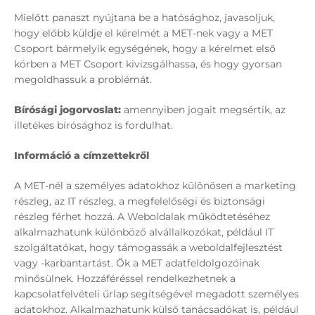
Mielőtt panaszt nyújtana be a hatósághoz, javasoljuk,
hogy előbb küldje el kérelmét a MET-nek vagy a MET
Csoport bármelyik egységének, hogy a kérelmet első
körben a MET Csoport kivizsgálhassa, és hogy gyorsan
megoldhassuk a problémát.
Bírósági jogorvoslat:
amennyiben jogait megsértik, az
illetékes bírósághoz is fordulhat.
Információ a címzettekről
A MET-nél a személyes adatokhoz különösen a marketing
részleg, az IT részleg, a megfelelőségi és biztonsági
részleg férhet hozzá. A Weboldalak működtetéséhez
alkalmazhatunk különböző alvállalkozókat, például IT
szolgáltatókat, hogy támogassák a weboldalfejlesztést
vagy -karbantartást. Ők a MET adatfeldolgozóinak
minősülnek. Hozzáféréssel rendelkezhetnek a
kapcsolatfelvételi űrlap segítségével megadott személyes
adatokhoz. Alkalmazhatunk külső tanácsadókat is, például