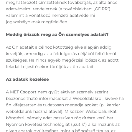
meghatározott címzetteknek továbbítják, az általános
adatvédelmi rendeletnek (a továbbiakban: „GDPR”),
valamint a vonatkozó nemzeti adatvédelmi
jogszabályoknak megfelelően.
Meddig őrizzük meg az Ön személyes adatait?
Az Ön adatait a célhoz kötöttség elve alapján addig
kezeljük, ameddig az a feldolgozás céljából feltétlenül
szükséges. Ha nincs egyéb megőrzési időszak, az adott
feladat teljesítésekor töröljük az ön adatait.
Az adatok kezelése
A MET Csoport nem gyűjt aktívan személy szerint
beazonosítható információkat a Weboldalakról, kivéve ha
ön kifejezetten és tudatosan megadja azokat (pl. karrier
weboldalunk használatával). Miközben Weboldalunkat
böngészi, némely adat passzívan rögzítésre kerülhet.
Nyomon követési technológiát („sütik”) alkalmazunk az
olyan adatok gyűjtéséhez, mint a böngésző típusa, az