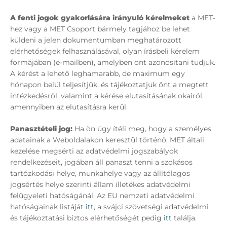
A fenti jogok gyakorlására irányuló kérelmeket
a MET-
hez vagy a MET Csoport bármely tagjához be lehet
küldeni a jelen dokumentumban meghatározott
elérhetőségek felhasználásával, olyan írásbeli kérelem
formájában (e-mailben), amelyben önt azonosítani tudjuk.
A kérést a lehető leghamarabb, de maximum egy
hónapon belül teljesítjük, és tájékoztatjuk önt a megtett
intézkedésről, valamint a kérése elutasításának okairól,
amennyiben az elutasításra kerül.
Panasztételi jog:
Ha ön úgy ítéli meg, hogy a személyes
adatainak a Weboldalakon keresztül történő, MET általi
kezelése megsérti az adatvédelmi jogszabályok
rendelkezéseit, jogában áll panaszt tenni a szokásos
tartózkodási helye, munkahelye vagy az állítólagos
jogsértés helye szerinti állam illetékes adatvédelmi
felügyeleti hatóságánál. Az EU nemzeti adatvédelmi
hatóságainak listáját
itt
, a svájci szövetségi adatvédelmi
és tájékoztatási biztos elérhetőségét pedig
itt
találja.