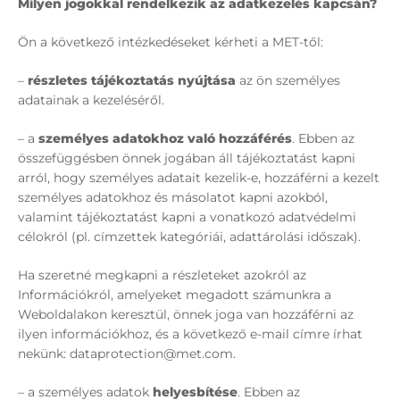
Milyen jogokkal rendelkezik az adatkezelés kapcsán?
Ön a következő intézkedéseket kérheti a MET-től:
–
részletes tájékoztatás nyújtása
az ön személyes
adatainak a kezeléséről.
– a
személyes adatokhoz való hozzáférés
. Ebben az
összefüggésben önnek jogában áll tájékoztatást kapni
arról, hogy személyes adatait kezelik-e, hozzáférni a kezelt
személyes adatokhoz és másolatot kapni azokból,
valamint tájékoztatást kapni a vonatkozó adatvédelmi
célokról (pl. címzettek kategóriái, adattárolási időszak).
Ha szeretné megkapni a részleteket azokról az
Információkról, amelyeket megadott számunkra a
Weboldalakon keresztül, önnek joga van hozzáférni az
ilyen információkhoz, és a következő e-mail címre írhat
nekünk: dataprotection@met.com.
– a személyes adatok
helyesbítése
. Ebben az