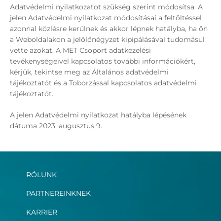
Adatvédelmi nyilatkozatot szükség szerint módosítsa. A
jelen Adatvédelmi nyilatkozat módosításai a feltöltéssel
azonnal közlésre kerülnek és akkor lépnek hatályba, ha ön
a Weboldalakon a jelölőnégyzet kipipálásával tudomásul
vette azokat. A MET Csoport adatkezelési
tevékenységeivel kapcsolatos további információkért,
kérjük, tekintse meg az Általános adatvédelmi
tájékoztatót és a Toborzással kapcsolatos adatvédelmi
tájékoztatót.
A jelen Adatvédelmi nyilatkozat hatályba lépésének
dátuma 2023. augusztus 9.
RÓLUNK
PARTNEREINKNEK
KARRIER