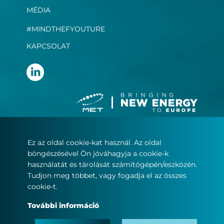
MÉDIA
#MINDTHEFYOUTURE
KAPCSOLAT
Ez az oldal cookie-kat használ. Az oldal
Felhasználási feltételek
böngészésével Ön jóváhagyja a cookie-k
Adatvédelmi nyilatkozat
használatát és tárolását számítógépén/eszközén.
Sütikezelés
Tudjon meg többet, vagy fogadja el az összes
cookie-t.
© Copyright 2022
További információ
MET.com – Minden jog fenntartva.