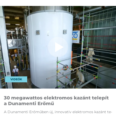
VIDEÓK
30 me­ga­wat­tos elekt­ro­mos ka­zánt te­le­pít
a Du­na­men­ti Erő­mű
A Du­na­men­ti Erő­mű­ben új, in­no­va­tív elekt­ro­mos ka­zánt te­