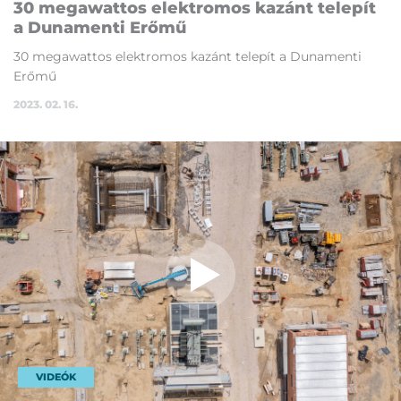
30 me­ga­wat­tos elekt­ro­mos ka­zánt te­le­pít
a Du­na­men­ti Erő­mű
30 me­ga­wat­tos elekt­ro­mos ka­zánt te­le­pít a Du­na­men­ti
Erő­mű
2023. 02. 16.
VIDEÓK