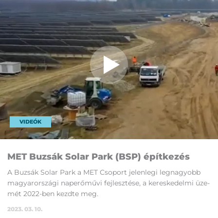
VIDEÓK
MET Bu­zsák So­lar Park (BSP) épít­ke­zés
A Bu­zsák So­lar Park a MET Cso­port je­len­le­gi leg­na­gyobb
ma­gyar­or­szá­gi nap­erő­mű­vi fej­lesz­té­se, a ke­res­ke­del­mi üze­
mét 2022-ben kezd­te meg.
2023. 03. 10.