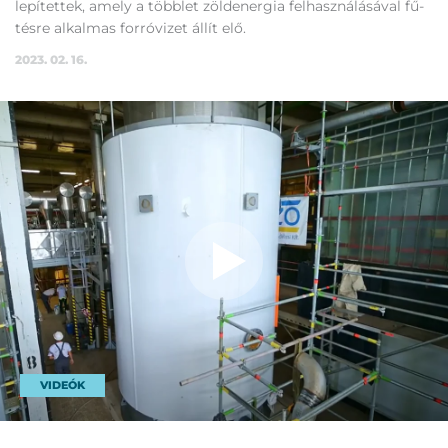
le­pí­tet­tek, amely a több­let zöld­ener­gia fel­hasz­ná­lá­sá­val fű­
tés­re al­kal­mas for­ró­vi­zet ál­lít elő.
2023. 02. 16.
VIDEÓK