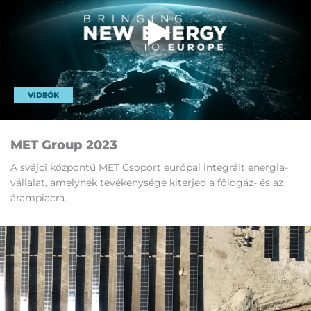
VIDEÓK
MET Gro­up 2023
A sváj­ci köz­pon­tú MET Cso­port eu­ró­pai in­teg­rált ener­gia­
vál­la­lat, amely­nek te­vé­keny­sé­ge ki­ter­jed a föld­gáz- és az
áram­pi­ac­ra.