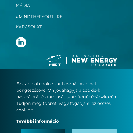
MÉDIA
#MINDTHEFYOUTURE
KAPCSOLAT
Ez az oldal cookie-kat használ. Az oldal
Felhasználási feltételek
böngészésével Ön jóváhagyja a cookie-k
Adatvédelmi nyilatkozat
használatát és tárolását számítógépén/eszközén.
Sütikezelés
Tudjon meg többet, vagy fogadja el az összes
cookie-t.
© Copyright 2022
További információ
MET.com – Minden jog fenntartva.