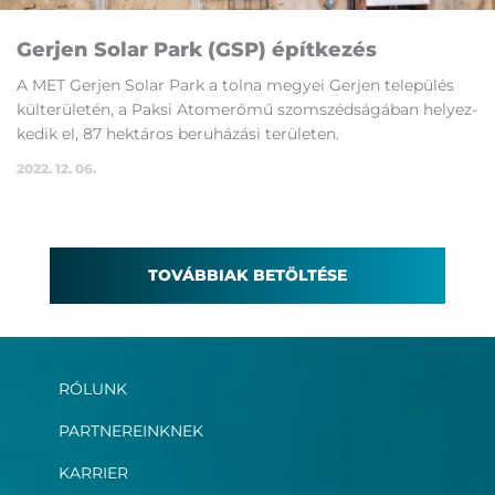
Ger­jen So­lar Park (GSP) épít­ke­zés
A MET Ger­jen So­lar Park a tol­na me­gyei Ger­jen te­le­pü­lés
kül­te­rü­le­tén, a Pak­si Ato­m­erő­mű szom­széd­sá­gá­ban he­lyez­
ke­dik el, 87 hek­tá­ros be­ru­há­zá­si te­rü­le­ten.
2022. 12. 06.
TOVÁBBIAK BETÖLTÉSE
RÓLUNK
PARTNEREINKNEK
KARRIER