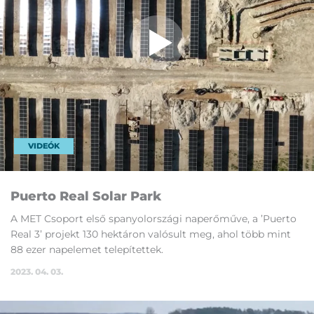
VIDEÓK
Pu­er­to Re­al So­lar Park
A MET Cso­port el­ső spa­nyol­or­szá­gi nap­erő­mű­ve, a ’Puer­to
Re­al 3’ pro­jekt 130 hek­tá­ron va­ló­sult meg, ahol több mint
88 ezer nap­ele­met te­le­pí­tet­tek.
2023. 04. 03.