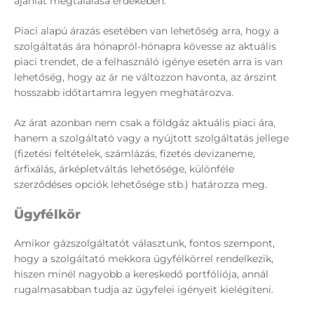
ajánlat megtalálása érdekében.
Piaci alapú árazás esetében van lehetőség arra, hogy a
szolgáltatás ára hónapról-hónapra kövesse az aktuális
piaci trendet, de a felhasználó igénye esetén arra is van
lehetőség, hogy az ár ne változzon havonta, az árszint
hosszabb időtartamra legyen meghatározva.
Az árat azonban nem csak a földgáz aktuális piaci ára,
hanem a szolgáltató vagy a nyújtott szolgáltatás jellege
(fizetési feltételek, számlázás, fizetés devizaneme,
árfixálás, árképletváltás lehetősége, különféle
szerződéses opciók lehetősége stb.) határozza meg.
Ügyfélkör
Amikor gázszolgáltatót választunk, fontos szempont,
hogy a szolgáltató mekkora ügyfélkörrel rendelkezik,
hiszen minél nagyobb a kereskedő portfóliója, annál
rugalmasabban tudja az ügyfelei igényeit kielégíteni.