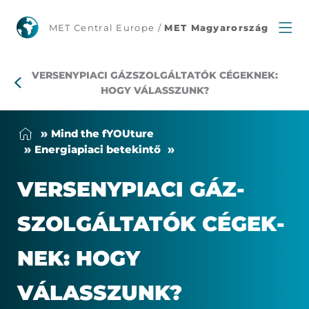
Versenypiaci
MET Central Europe /
MET Magyarország
gázszolgáltatók
VERSENYPIACI GÁZSZOLGÁLTATÓK CÉGEKNEK:
cégeknek:
HOGY VÁLASSZUNK?
hogy
Mind the fYOU­tu­re
válasszunk?
Ener­gia­pi­a­ci be­te­kin­tő
VER­SENY­PI­A­CI GÁZ­
SZOL­GÁL­TA­TÓK CÉ­GEK­
NEK: HOGY
VÁLASSZUNK?