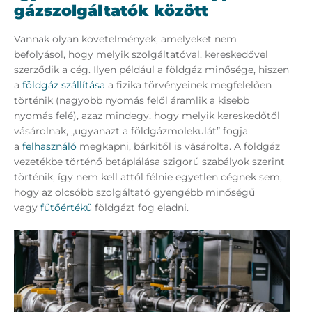
gázszolgáltatók között
Vannak olyan követelmények, amelyeket nem
befolyásol, hogy melyik szolgáltatóval, kereskedővel
szerződik a cég. Ilyen például a földgáz minősége, hiszen
a
földgáz szállítása
a fizika törvényeinek megfelelően
történik (nagyobb nyomás felől áramlik a kisebb
nyomás felé), azaz mindegy, hogy melyik kereskedőtől
vásárolnak, „ugyanazt a földgázmolekulát” fogja
a
felhasználó
megkapni, bárkitől is vásárolta. A földgáz
vezetékbe történő betáplálása szigorú szabályok szerint
történik, így nem kell attól félnie egyetlen cégnek sem,
hogy az olcsóbb szolgáltató gyengébb minőségű
vagy
fűtőértékű
földgázt fog eladni.