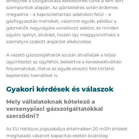
amelynek a szolgáltatása kedvezőnek tűnik a fent leírt
szempontok alapján. Az ajánlatkérés során érdemes
megadnia – a kapcsolattartási adatokon felül – a
gázfogyasztás mértékét, valamint egyéb, például a
gázmérők nagyságára vonatkozó adatot, és minden
egyéni igényt, elvárást, hiszen így meggyorsítható a
személyre szabott árajánlat elkészülése.
A vezető gázszolgáltatók ezután átvállalják a teljes
ügyintézést az ügyféltől, beleértve a kereskedőváltási
folyamatokat, illetve az egyéb elosztó felé történő
bejelentési teendőket is.
Gyakori kérdések és válaszok
Mely vállalatoknak kötelező a
versenypiaci gázszolgáltatókkal
szerződni?
Az EU hatályos jogszabálya értelmében 20 m3/h értéket
meghaladó vásárolt kapacitás esetén kizárólag