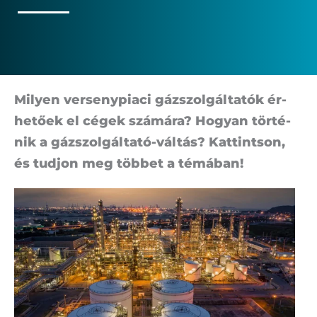
Mi­lyen ver­seny­pi­a­ci gáz­szol­gál­ta­tók ér­
he­tő­ek el cé­gek szá­má­ra? Ho­gyan tör­té­
nik a gáz­szol­gál­tató-vál­tás? Kat­tint­son,
és tud­jon meg töb­bet a té­má­ban!