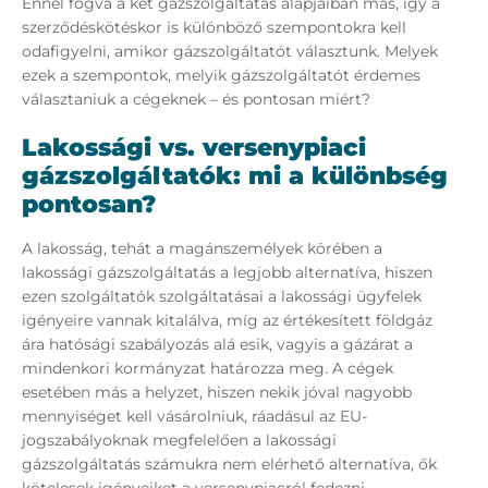
Ennél fogva a két gázszolgáltatás alapjaiban más, így a
szerződéskötéskor is különböző szempontokra kell
odafigyelni, amikor gázszolgáltatót választunk. Melyek
ezek a szempontok, melyik gázszolgáltatót érdemes
választaniuk a cégeknek – és pontosan miért?
Lakossági vs. versenypiaci
gázszolgáltatók: mi a különbség
pontosan?
A lakosság, tehát a magánszemélyek körében a
lakossági gázszolgáltatás a legjobb alternatíva, hiszen
ezen szolgáltatók szolgáltatásai a lakossági ügyfelek
igényeire vannak kitalálva, míg az értékesített földgáz
ára hatósági szabályozás alá esik, vagyis a gázárat a
mindenkori kormányzat határozza meg. A cégek
esetében más a helyzet, hiszen nekik jóval nagyobb
mennyiséget kell vásárolniuk, ráadásul az EU-
jogszabályoknak megfelelően a lakossági
gázszolgáltatás számukra nem elérhető alternatíva, ők