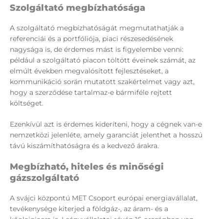
Szolgáltató megbízhatósága
A szolgáltató megbízhatóságát megmutathatják a
referenciái és a portfóliója, piaci részesedésének
nagysága is, de érdemes mást is figyelembe venni:
például a szolgáltató piacon töltött éveinek számát, az
elmúlt években megvalósított fejlesztéseket, a
kommunikáció során mutatott szakértelmet vagy azt,
hogy a szerződése tartalmaz-e bármiféle rejtett
költséget.
Ezenkívül azt is érdemes kideríteni, hogy a cégnek van-e
nemzetközi jelenléte, amely garanciát jelenthet a hosszú
távú kiszámíthatóságra és a kedvező árakra.
Megbízható, hiteles és minőségi
gázszolgáltató
A svájci központú MET Csoport európai energiavállalat,
tevékenysége kiterjed a földgáz-, az áram- és a