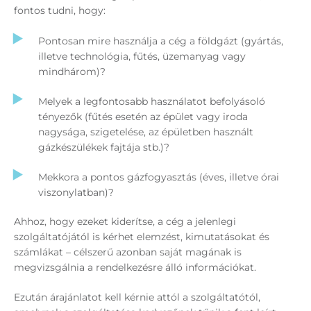
fontos tudni, hogy:
Pontosan mire használja a cég a földgázt (gyártás,
illetve technológia, fűtés, üzemanyag vagy
mindhárom)?
Melyek a legfontosabb használatot befolyásoló
tényezők (fűtés esetén az épület vagy iroda
nagysága, szigetelése, az épületben használt
gázkészülékek fajtája stb.)?
Mekkora a pontos gázfogyasztás (éves, illetve órai
viszonylatban)?
Ahhoz, hogy ezeket kiderítse, a cég a jelenlegi
szolgáltatójától is kérhet elemzést, kimutatásokat és
számlákat – célszerű azonban saját magának is
megvizsgálnia a rendelkezésre álló információkat.
Ezután árajánlatot kell kérnie attól a szolgáltatótól,