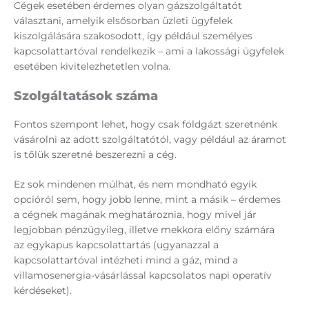
Cégek esetében érdemes olyan gázszolgáltatót
választani, amelyik elsősorban üzleti ügyfelek
kiszolgálására szakosodott, így például személyes
kapcsolattartóval rendelkezik – ami a lakossági ügyfelek
esetében kivitelezhetetlen volna.
Szolgáltatások száma
Fontos szempont lehet, hogy csak földgázt szeretnénk
vásárolni az adott szolgáltatótól, vagy például az áramot
is tőlük szeretné beszerezni a cég.
Ez sok mindenen múlhat, és nem mondható egyik
opcióról sem, hogy jobb lenne, mint a másik – érdemes
a cégnek magának meghatároznia, hogy mivel jár
legjobban pénzügyileg, illetve mekkora előny számára
az egykapus kapcsolattartás (ugyanazzal a
kapcsolattartóval intézheti mind a gáz, mind a
villamosenergia-vásárlással kapcsolatos napi operatív
kérdéseket).