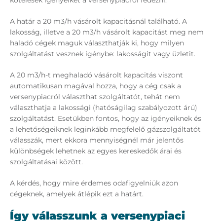
kötelesek igényeiket a versenypiacról fedezni.
A határ a 20 m3/h vásárolt kapacitásnál található. A
lakosság, illetve a 20 m3/h vásárolt kapacitást meg nem
haladó cégek maguk választhatják ki, hogy milyen
szolgáltatást vesznek igénybe: lakosságit vagy üzletit.
A 20 m3/h-t meghaladó vásárolt kapacitás viszont
automatikusan magával hozza, hogy a cég csak a
versenypiacról választhat szolgáltatót, tehát nem
választhatja a lakossági (hatóságilag szabályozott árú)
szolgáltatást. Esetükben fontos, hogy az igényeiknek és
a lehetőségeiknek leginkább megfelelő gázszolgáltatót
válasszák, mert ekkora mennyiségnél már jelentős
különbségek lehetnek az egyes kereskedők árai és
szolgáltatásai között.
A kérdés, hogy mire érdemes odafigyelniük azon
cégeknek, amelyek átlépik ezt a határt.
Így válasszunk a versenypiaci