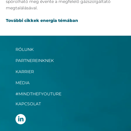
spórolható meg évente a megfelelő gázszolgáltató
megtalálásával.
További cikkek energia témában
RÓLUNK
PARTNEREINKNEK
KARRIER
MÉDIA
#MINDTHEFYOUTURE
KAPCSOLAT