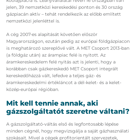
kőolajpiacra is. Leányvállalatai révén 16 országban van
jelen, 39 nemzetközi kereskedési ponton és 30 ország
gázpiacán aktív – tehát rendelkezik az előbb említett
nemzetközi jelenléttel is.
A cég 2007-es alapítását követően először
Magyarországon, ezután pedig az európai földgázpiacon
is meghatározó szereplővé vált. A MET Csoport 2013-ban
(a földgáz után) az árampiac felé is nyitott. Az
áramkereskedelem felé nyitás azt is jelenti, hogy a
korábban csak gázkereskedő MET Csoport integrált
kereskedőházzá vált, lefedve a teljes gáz- és
áramkereskedelmi értékláncot a dél-kelet- és a kelet-
közép-európai régióban.
Mit kell tennie annak, aki
gázszolgáltatót szeretne váltani?
A gázszolgáltató-váltás első és legfontosabb lépése
minden cégnél, hogy megvizsgálja a saját gázhasználati
szokásait. Mivel a cégek profitorientált szervezetek,