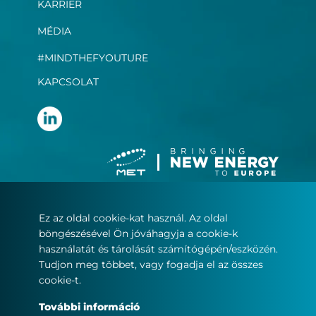
KARRIER
MÉDIA
#MINDTHEFYOUTURE
KAPCSOLAT
Ez az oldal cookie-kat használ. Az oldal
Felhasználási feltételek
böngészésével Ön jóváhagyja a cookie-k
Adatvédelmi nyilatkozat
használatát és tárolását számítógépén/eszközén.
Sütikezelés
Tudjon meg többet, vagy fogadja el az összes
cookie-t.
© Copyright 2022
További információ
MET.com – Minden jog fenntartva.