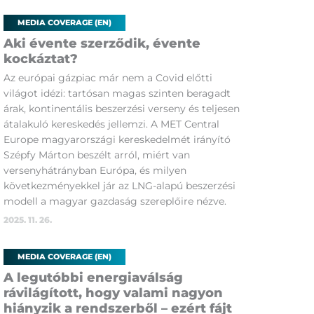
MEDIA COVERAGE (EN)
Aki évente szerződik, évente
kockáztat?
Az európai gázpiac már nem a Covid előtti
világot idézi: tartósan magas szinten beragadt
árak, kontinentális beszerzési verseny és teljesen
átalakuló kereskedés jellemzi. A MET Central
Europe magyarországi kereskedelmét irányító
Szépfy Márton beszélt arról, miért van
versenyhátrányban Európa, és milyen
következményekkel jár az LNG-alapú beszerzési
modell a magyar gazdaság szereplőire nézve.
2025. 11. 26.
MEDIA COVERAGE (EN)
A legutóbbi energiaválság
rávilágított, hogy valami nagyon
hiányzik a rendszerből – ezért fájt