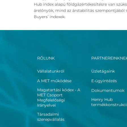
Hub index alapú földgázértékesítésre van szüks
árelőnyök, mind az árstabilitás szempontjából
Buyers’ indexek.
RÓLUNK
PARTNEREINKNE
Vállalatunkról
Üzletágaink
A MET működése
E-ügyintézés
Magatartási kódex - A
Dokumentumok
MET Csoport
Henry Hub
Megfelelőségi
termékkonstrukc
Irányelvei
Társadalmi
szerepvállalás