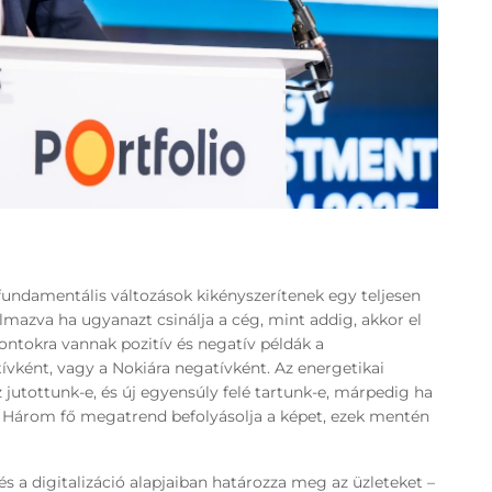
 fundamentális változások kikényszerítenek egy teljesen
almazva ha ugyanazt csinálja a cég, mint addig, akkor el
 pontokra vannak pozitív és negatív példák a
tívként, vagy a Nokiára negatívként. Az energetikai
 jutottunk-e, és új egyensúly felé tartunk-e, márpedig ha
z. Három fő megatrend befolyásolja a képet, ezek mentén
s a digitalizáció alapjaiban határozza meg az üzleteket –