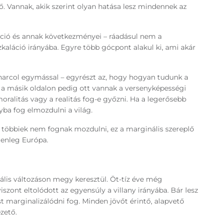
ető. Vannak, akik szerint olyan hatása lesz mindennek az
áció és annak következményei – ráadásul nem a
kaláció irányába. Egyre több gócpont alakul ki, ami akár
ág harcol egymással – egyrészt az, hogy hogyan tudunk a
 a másik oldalon pedig ott vannak a versenyképességi
moralitás vagy a realitás fog-e győzni. Ha a legerősebb
nyba fog elmozdulni a világ.
a többiek nem fognak mozdulni, ez a marginális szereplő
lenleg Európa.
ális változáson megy keresztül. Öt-tíz éve még
viszont eltolódott az egyensúly a villany irányába. Bár lesz
st marginalizálódni fog. Minden jövőt érintő, alapvető
ezető.