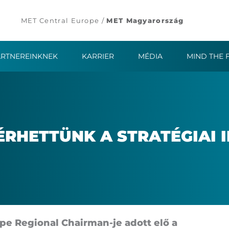
MET Central Europe /
MET Magyarország
ARTNEREINKNEK
KARRIER
MÉDIA
MIND THE 
R­HET­TÜNK A STRA­TÉ­GI­AI I
pe Re­gi­o­nal Cha­ir­man-je adott elő a