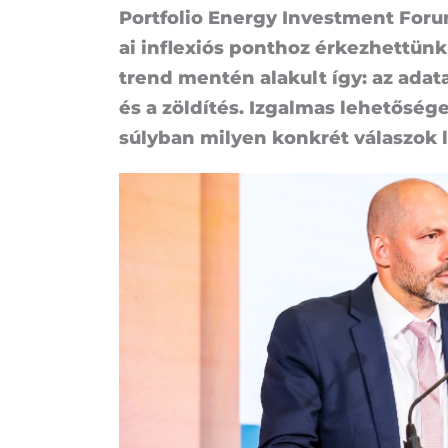
Port­fo­lio Energy In­vestment Fo­rum 
ai inf­le­xi­ós pont­hoz ér­kez­het­tün
trend men­tén ala­kult így: az adat­ala
és a zöl­dí­tés. Iz­gal­mas le­he­tő­sé­
súly­ban mi­lyen konk­rét vá­la­szok 