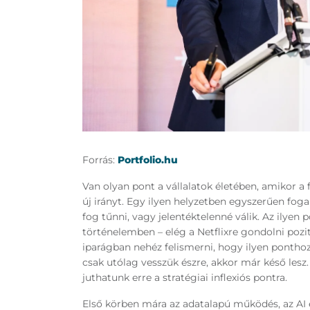
Forrás:
Portfolio.hu
Van olyan pont a vállalatok életében, amikor a
új irányt. Egy ilyen helyzetben egyszerűen fog
fog tűnni, vagy jelentéktelenné válik. Az ilyen
történelemben – elég a Netflixre gondolni pozi
iparágban nehéz felismerni, hogy ilyen ponthoz
csak utólag vesszük észre, akkor már késő les
juthatunk erre a stratégiai inflexiós pontra.
Első körben mára az adatalapú működés, az AI é