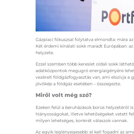
Gázpiaci fókuszsal folytatva elmondta: mára az
Két érdemi kínálati sokk maradt Európában: az
helyzete.
Ezzel szemben több kereslet oldali sokk látható
adatközpontok megugró energiaigényére lehet i
vezérelt földgázfogyasztás van, ami elszívja a
jövőkép a földgáz esetében – összegezte.
Miről volt még szó?
Ezeken felül a beruházások borús helyzetéről i
hiányosságokat, illetve lehetőségeket vetett fe
milyen lehetséges, konkrét válaszok vannak.
Az egyik leglényegesebb: el kell fogadni az a