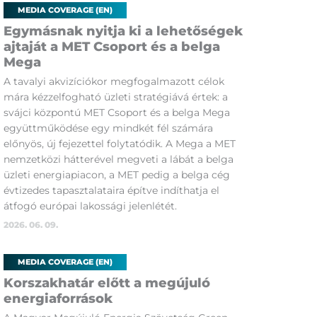
MEDIA COVERAGE (EN)
Egymásnak nyitja ki a lehetőségek
ajtaját a MET Csoport és a belga
Mega
A tavalyi akvizíciókor megfogalmazott célok
mára kézzelfogható üzleti stratégiává értek: a
svájci központú MET Csoport és a belga Mega
együttműködése egy mindkét fél számára
előnyös, új fejezettel folytatódik. A Mega a MET
nemzetközi hátterével megveti a lábát a belga
üzleti energiapiacon, a MET pedig a belga cég
évtizedes tapasztalataira építve indíthatja el
átfogó európai lakossági jelenlétét.
2026. 06. 09.
MEDIA COVERAGE (EN)
Korszakhatár előtt a megújuló
energiaforrások