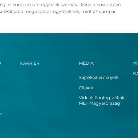
ég az európai ipari ügyfelek számára. Mind a hosszútávú
 sokkal jobb megoldás az ügyfeleknek, mint az európai
K
KARRIER
MÉDIA
#
K
Sajtóközlemények
Cikkek
Videók & infografikák -
MET Magyarország
ió