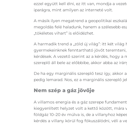
ezzel együtt kell élni, ez itt van, mondja a vez
iparágra, mint amilyen az interneté volt.
A másik ilyen megatrend a geopolitikai eszkal
megoldás felé haladunk, hanem a szélesebb esz
„tökéletes vihart” is előidézhet.
A harmadik trend a „zöld új világ”: itt két vil
gyermekeinknek fenntartható jövőt teremteni,
kérdések. A vezető szerint az a kérdés, hogy a 
szereplő áll bele az előbbibe, akkor abba az irá
De ha egy marginális szereplő tesz így, akkor 
pedig lemarad. Nos, ez a marginális szereplő je
Nem szép a gáz jövője
A villamos energia és a gáz szerepe fundament
kiegyenlített helyzet volt a kettő között, mára 
földgáz 10–20 év múlva is, de a villanyhoz képe
kérdés a villany körül fog fókuszálódni, véli a v