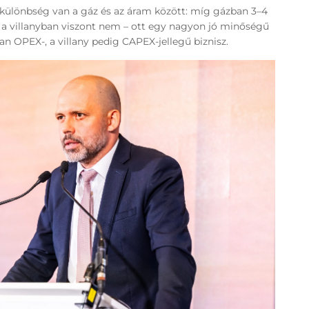
különbség van a gáz és az áram között: míg gázban 3–4
, a villanyban viszont nem – ott egy nagyon jó minőségű
an OPEX-, a villany pedig CAPEX-jellegű biznisz.