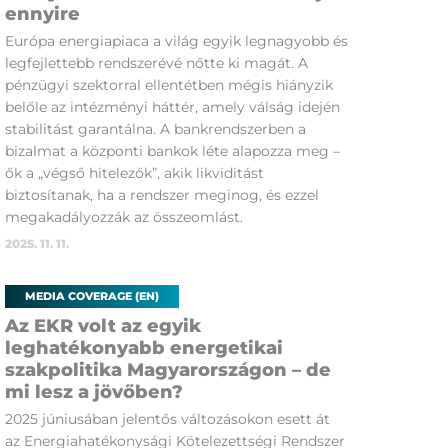
ennyire
Európa energiapiaca a világ egyik legnagyobb és
legfejlettebb rendszerévé nőtte ki magát. A
pénzügyi szektorral ellentétben mégis hiányzik
belőle az intézményi háttér, amely válság idején
stabilitást garantálna. A bankrendszerben a
bizalmat a központi bankok léte alapozza meg –
ők a „végső hitelezők”, akik likviditást
biztosítanak, ha a rendszer meginog, és ezzel
megakadályozzák az összeomlást.
2025. 11. 11.
MEDIA COVERAGE (EN)
Az EKR volt az egyik
leghatékonyabb energetikai
szakpolitika Magyarországon – de
mi lesz a jövőben?
2025 júniusában jelentős változásokon esett át
az Energiahatékonysági Kötelezettségi Rendszer