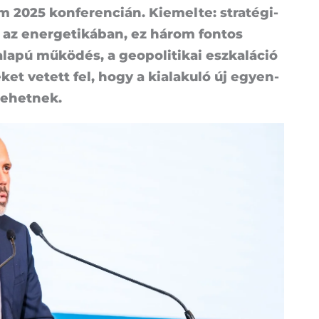
2025 kon­fe­ren­ci­án. Ki­e­mel­te: stra­té­gi­
k az ener­ge­ti­ká­ban, ez há­rom fon­tos
­pú mű­kö­dés, a geo­po­li­ti­kai esz­ka­lá­ció
ge­ket ve­tett fel, hogy a ki­ala­ku­ló új egyen­
le­het­nek.