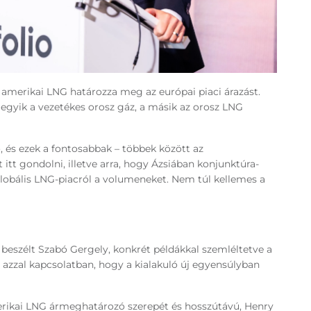
 amerikai LNG határozza meg az európai piaci árazást.
 egyik a vezetékes orosz gáz, a másik az orosz LNG
, és ezek a fontosabbak – többek között az
tt gondolni, illetve arra, hogy Ázsiában konjunktúra-
 globális LNG-piacról a volumeneket. Nem túl kellemes a
s beszélt Szabó Gergely, konkrét példákkal szemléltetve a
l azzal kapcsolatban, hogy a kialakuló új egyensúlyban
merikai LNG ármeghatározó szerepét és hosszútávú, Henry