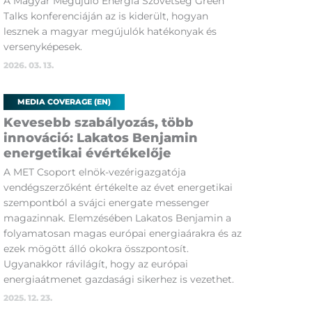
A Magyar Megújuló Energia Szövetség Green
Talks konferenciáján az is kiderült, hogyan
lesznek a magyar megújulók hatékonyak és
versenyképesek.
2026. 03. 13.
MEDIA COVERAGE (EN)
Kevesebb szabályozás, több
innováció: Lakatos Benjamin
energetikai évértékelője
A MET Csoport elnök-vezérigazgatója
vendégszerzőként értékelte az évet energetikai
szempontból a svájci energate messenger
magazinnak. Elemzésében Lakatos Benjamin a
folyamatosan magas európai energiaárakra és az
ezek mögött álló okokra összpontosít.
Ugyanakkor rávilágít, hogy az európai
energiaátmenet gazdasági sikerhez is vezethet.
2025. 12. 23.