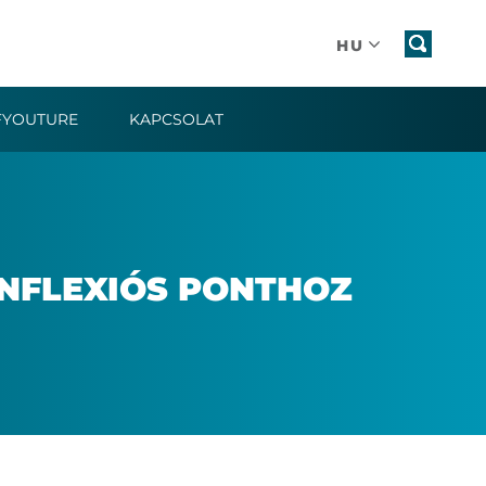
HU
FYOUTURE
KAPCSOLAT
NF­LE­XI­ÓS PONT­HOZ