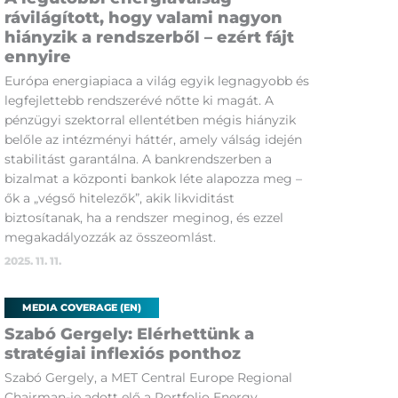
rávilágított, hogy valami nagyon
hiányzik a rendszerből – ezért fájt
ennyire
Európa energiapiaca a világ egyik legnagyobb és
legfejlettebb rendszerévé nőtte ki magát. A
pénzügyi szektorral ellentétben mégis hiányzik
belőle az intézményi háttér, amely válság idején
stabilitást garantálna. A bankrendszerben a
bizalmat a központi bankok léte alapozza meg –
ők a „végső hitelezők”, akik likviditást
biztosítanak, ha a rendszer meginog, és ezzel
megakadályozzák az összeomlást.
2025. 11. 11.
MEDIA COVERAGE (EN)
Szabó Gergely: Elérhettünk a
stratégiai inflexiós ponthoz
Szabó Gergely, a MET Central Europe Regional
Chairman-je adott elő a Portfolio Energy