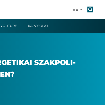
HU
FYOUTURE
KAPCSOLAT
E­TI­KAI SZAK­PO­LI­
BEN?