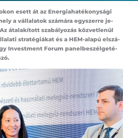
­so­kon esett át az Ener­gia­ha­té­kony­sá­gi
ely a vál­la­la­tok szá­má­ra egy­szer­re je­
 Az át­ala­kí­tott sza­bá­lyo­zás köz­vet­le­nül
l­la­la­ti stra­té­gi­á­kat és a HEM-ala­pú el­szá­
ergy In­vestment Fo­rum pa­nel­be­szél­ge­té­
szó.