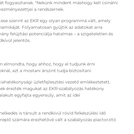
iát fogyasztanak. "Nekünk mindent máshogy kell csinálni
dvezményezettjei a rendszernek.
ttese szerint az EKR egy olyan programmá vált, amely
inamikáját. Folyamatosan gyűjtik az adatokat arra
y felújítási potenciálja hatalmas – a szigeteletlen és
kívül jelentős.
an elmondta, hogy ahhoz, hogy el tudjunk érni
nál, azt a mostani árszint tudja biztosítani.
ahatékonysági üzletfejlesztési vezető emlékeztetett,
ltnek érezték magukat az EKR-szabályozás hatékony
alakult egyfajta egyensúly, amit az idei
lkedés is társult a rendkívül rövid felkészülési idő
replő számára érezhetővé vált a szabályozás piactorzító