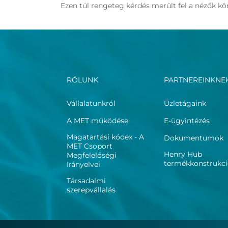
Ezen túl rengeteg kérdés merült fel a nézők k
RÓLUNK
PARTNEREINKNE
Vállalatunkról
Üzletágaink
A MET működése
E-ügyintézés
Magatartási kódex - A
Dokumentumok
MET Csoport
Henry Hub
Megfelelőségi
termékkonstrukc
Irányelvei
Társadalmi
szerepvállalás