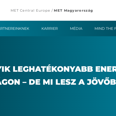
MET Central Europe /
MET Magyarország
ARTNEREINKNEK
KARRIER
MÉDIA
MIND THE 
K LEG­HA­TÉ­KO­NYABB ENER­G
Á­GON – DE MI LESZ A JÖ­VŐ­