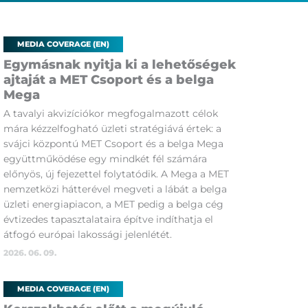
MEDIA COVERAGE (EN)
Egymásnak nyitja ki a lehetőségek
ajtaját a MET Csoport és a belga
Mega
A tavalyi akvizíciókor megfogalmazott célok
mára kézzelfogható üzleti stratégiává értek: a
svájci központú MET Csoport és a belga Mega
együttműködése egy mindkét fél számára
előnyös, új fejezettel folytatódik. A Mega a MET
nemzetközi hátterével megveti a lábát a belga
üzleti energiapiacon, a MET pedig a belga cég
évtizedes tapasztalataira építve indíthatja el
átfogó európai lakossági jelenlétét.
2026. 06. 09.
MEDIA COVERAGE (EN)