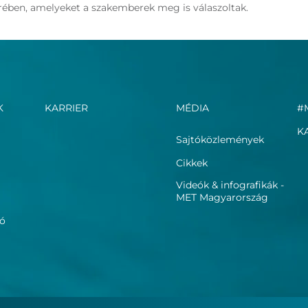
örében, amelyeket a szakemberek meg is válaszoltak.
K
KARRIER
MÉDIA
#
K
Sajtóközlemények
Cikkek
Videók & infografikák -
MET Magyarország
ió