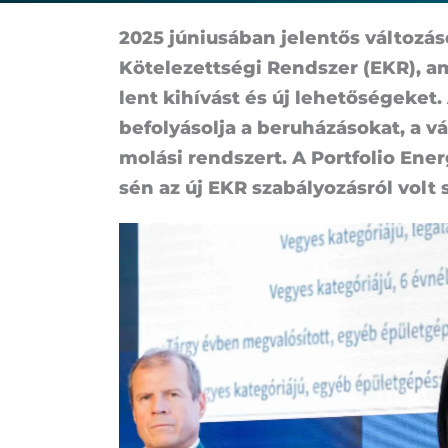
2025 jú­ni­u­sá­ban je­len­tős vál­to­zá
Kö­te­le­zett­sé­gi Rend­szer (EKR), am
lent ki­hí­vást és új le­he­tő­sé­ge­ket.
be­fo­lyá­sol­ja a be­ru­há­zá­so­kat, a vá
mo­lá­si rend­szert. A Port­fo­lio En
sén az új EKR sza­bá­lyo­zás­ról volt 