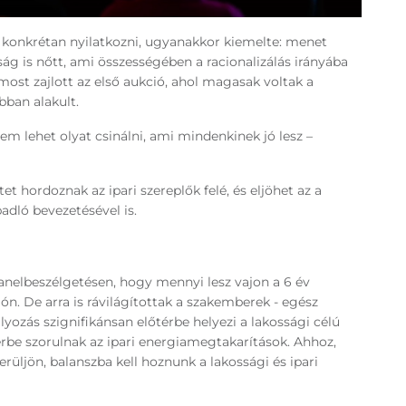
 konkrétan nyilatkozni, ugyanakkor kiemelte: menet
ság is nőtt, ami összességében a racionalizálás irányába
most zajlott az első aukció, ahol magasak voltak a
bban alakult.
nem lehet olyat csinálni, ami mindenkinek jó lesz –
tet hordoznak az ipari szereplők felé, és eljöhet az a
padló bevezetésével is.
panelbeszélgetésen, hogy mennyi lesz vajon a 6 év
n. De arra is rávilágítottak a szakemberek - egész
yozás szignifikánsan előtérbe helyezi a lakossági célú
érbe szorulnak az ipari energiamegtakarítások. Ahhoz,
rüljön, balanszba kell hoznunk a lakossági és ipari