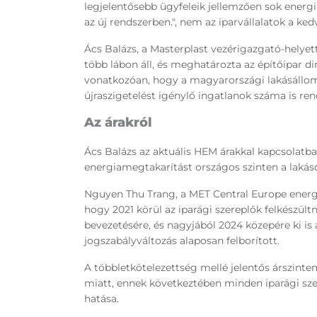
legjelentősebb ügyfeleik jellemzően sok energ
az új rendszerben.", nem az iparvállalatok a ke
Ács Balázs, a Masterplast vezérigazgató-helye
több lábon áll, és meghatározta az építőipar d
vonatkozóan, hogy a magyarországi lakásállomán
újraszigetelést igénylő ingatlanok száma is rend
Az árakról
Ács Balázs az aktuális HEM árakkal kapcsolatb
energiamegtakarítást országos szinten a lakások
Nguyen Thu Trang, a MET Central Europe energi
hogy 2021 körül az iparági szereplők felkészü
bevezetésére, és nagyjából 2024 közepére ki is 
jogszabályváltozás alaposan felborított.
A többletkötelezettség mellé jelentős árszinteme
miatt, ennek következtében minden iparági sze
hatása.