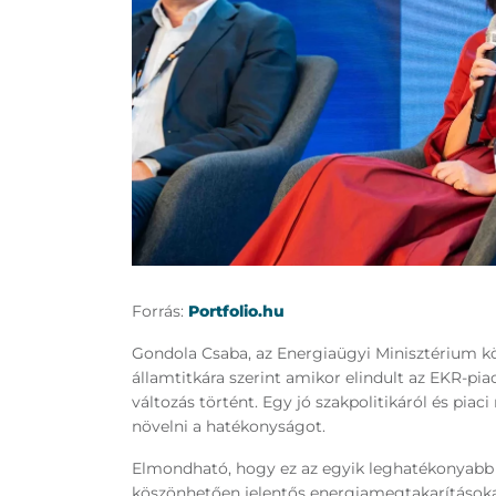
Forrás:
Portfolio.hu
Gondola Csaba, az Energiaügyi Minisztérium kö
államtitkára szerint amikor elindult az EKR-pi
változás történt. Egy jó szakpolitikáról és piac
növelni a hatékonyságot.
Elmondható, hogy ez az egyik leghatékonyabb 
köszönhetően jelentős energiamegtakarításokat