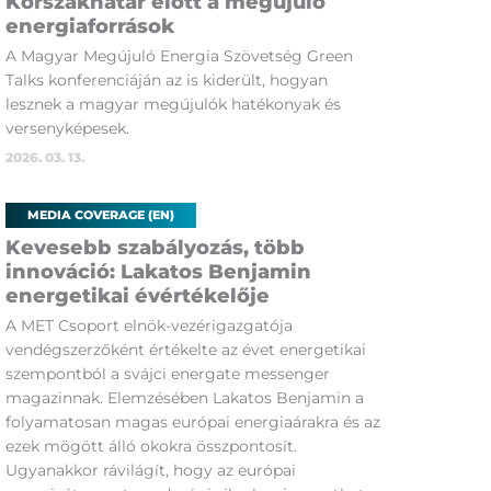
Korszakhatár előtt a megújuló
energiaforrások
A Magyar Megújuló Energia Szövetség Green
Talks konferenciáján az is kiderült, hogyan
lesznek a magyar megújulók hatékonyak és
versenyképesek.
2026. 03. 13.
MEDIA COVERAGE (EN)
Kevesebb szabályozás, több
innováció: Lakatos Benjamin
energetikai évértékelője
A MET Csoport elnök-vezérigazgatója
vendégszerzőként értékelte az évet energetikai
szempontból a svájci energate messenger
magazinnak. Elemzésében Lakatos Benjamin a
folyamatosan magas európai energiaárakra és az
ezek mögött álló okokra összpontosít.
Ugyanakkor rávilágít, hogy az európai