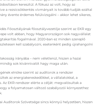
dosításon keresztül. A fókusz az volt, hogy az
etve a rezsicsökkentés vívmányait is tovább tudják ezáltal
ány évente érdemes felülvizsgálni – akkor lehet sikeres,
ődés Főosztályának főosztályvezetője szerint az EKR egy
erepe volt abban, hogy Magyarországon sok nagyvállalat
gtakarítás fogalmával. 2020-ban ez minden szereplő
észletesen kell szabályozni, esetenként pedig újrahangolni
lakosság irányába – nem véletlenül, hiszen a hazai
mindig sok kívánnivalót hagy maga után.
gének elnöke szerint az auditorok a rendszer
ltek az energiakereskedőkkel, a vállalatokkal, a
. Az EKR-rendszer elérte a célját: megvalósultak a
hogy a folyamatosan változó szabályozói környezethez
k.
ai Auditorok Szövetsége sincs könnyű helyzetben, hiszen