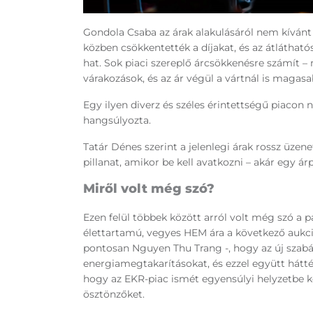
Gondola Csaba az árak alakulásáról nem kívánt
közben csökkentették a díjakat, és az átlátható
hat. Sok piaci szereplő árcsökkenésre számít – 
várakozások, és az ár végül a vártnál is magasa
Egy ilyen diverz és széles érintettségű piacon 
hangsúlyozta.
Tatár Dénes szerint a jelenlegi árak rossz üzene
pillanat, amikor be kell avatkozni – akár egy ár
Miről volt még szó?
Ezen felül többek között arról volt még szó a 
élettartamú, vegyes HEM ára a következő aukció
pontosan Nguyen Thu Trang -, hogy az új szabál
energiamegtakarításokat, és ezzel együtt hátt
hogy az EKR-piac ismét egyensúlyi helyzetbe ke
ösztönzőket.