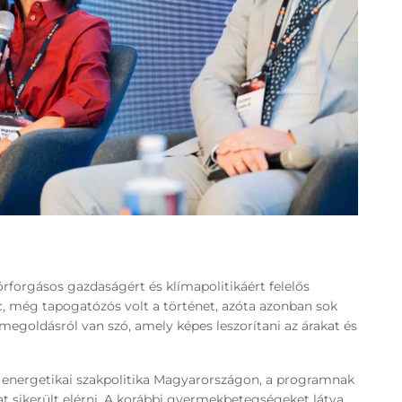
rforgásos gazdaságért és klímapolitikáért felelős
ac, még tapogatózós volt a történet, azóta azonban sok
i megoldásról van szó, amely képes leszorítani az árakat és
energetikai szakpolitika Magyarországon, a programnak
 sikerült elérni. A korábbi gyermekbetegségeket látva