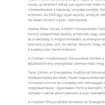
tavaly új karaktert adtak a programnak több mó
intézkedéseket a lakosság irányába tereljék, ill
erősíteni. Az EKR egy olyan eszköz, amelyet néh
ha képes követni a piaci realitásokat.
Vedres Péter István, a MEKH Fenntartható Fejl
fontos szakpolitikai eszköz, amelynek nagy sz
és a lakosság is megismerkedett az energiame
számára új piac volt, és hamar látszott, hogy r
a szabályozási keretrendszert.
A mostani módosítással fókuszváltás történt a 
épületállomány energetikai szempontból még 
Tatár Dénes, az Energetikai Auditorok Szövetsé
középpontjába kerültek, hiszen kapcsolatba kerü
minisztériummal és a szabályozói hatósággal is
megtakarítások. Ugyanakkor fontos kiemelni, 
nehezen tudnak alkalmazkodni a piaci szereplő
A mostani fókuszváltást követően az Energetik