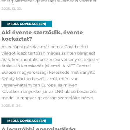
energiaátmenet gazdasági sikerhez is vezethet.
2025. 12. 23.
MEDIA COVERAGE (EN)
Aki évente szerződik, évente
kockáztat?
Az európai gázpiac már nem a Covid előtti
világot idézi: tartósan magas szinten beragadt
árak, kontinentális beszerzési verseny és teljesen
átalakuló kereskedés jellemzi. A MET Central
Europe magyarországi kereskedelmét irányító
Szépfy Márton beszélt arról, miért van
versenyhátrányban Európa, és milyen
következményekkel jár az LNG-alapú beszerzési
modell a magyar gazdaság szereplőire nézve.
2025. 11. 26.
MEDIA COVERAGE (EN)
A legutóbbi energiaválság