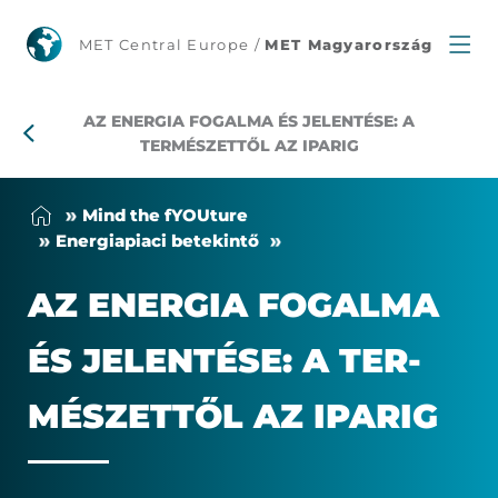
Az
MET Central Europe /
MET Magyarország
energia
AZ ENERGIA FOGALMA ÉS JELENTÉSE: A
fogalma
TERMÉSZETTŐL AZ IPARIG
és
Mind the fYOU­tu­re
jelentése:
Ener­gia­pi­a­ci be­te­kin­tő
a
AZ ENER­GIA FO­GAL­MA
természettől
ÉS JE­LEN­TÉ­SE: A TER­
az
MÉ­SZET­TŐL AZ IPA­RIG
iparig