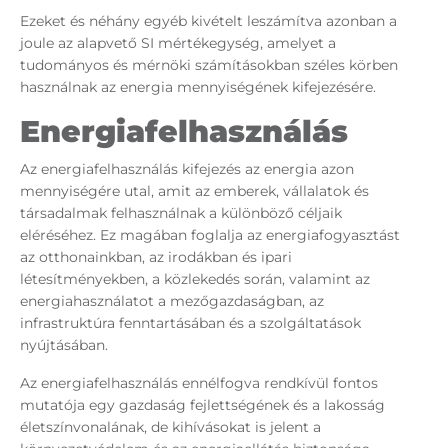
Ezeket és néhány egyéb kivételt leszámítva azonban a
joule az alapvető SI mértékegység, amelyet a
tudományos és mérnöki számításokban széles körben
használnak az energia mennyiségének kifejezésére.
Energiafelhasználás
Az energiafelhasználás kifejezés az energia azon
mennyiségére utal, amit az emberek, vállalatok és
társadalmak felhasználnak a különböző céljaik
eléréséhez. Ez magában foglalja az energiafogyasztást
az otthonainkban, az irodákban és ipari
létesítményekben, a közlekedés során, valamint az
energiahasználatot a mezőgazdaságban, az
infrastruktúra fenntartásában és a szolgáltatások
nyújtásában.
Az energiafelhasználás ennélfogva rendkívül fontos
mutatója egy gazdaság fejlettségének és a lakosság
életszínvonalának, de kihívásokat is jelent a