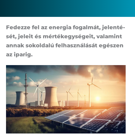
Fe­dez­ze fel az ener­gia fo­gal­mát, je­len­té­
sét, je­le­it és mér­ték­egy­sé­ge­it, va­la­mint
an­nak sok­ol­da­lú fel­hasz­ná­lá­sát egé­szen
az ipa­rig.