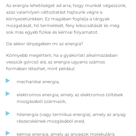
Az energia lehetőséget ad arra, hogy munkát végezzünk,
azaz valamilyen változtatást hajtsunk végre a
környezetünkben. Ez magában foglalja a tárgyak
mozgatását, hő termelését, fény kibocsátását és még
sok más egyéb fizikai és kémiai folyamatot.
De akkor lényegében mi az energia?
Könnyebb megérteni, ha a gyakorlati alkalmazásban
vesszük górcső alá, az energia ugyanis számos
formában létezhet, mint például:
mechanikai energia,
elektromos energia, amely az elektromos töltések
mozgásából származik,
hőenergia (vagy termikus energia), amely az anyag
részecskéinek mozgásából ered,
kémiai energia, amely az anyagok molekuláris