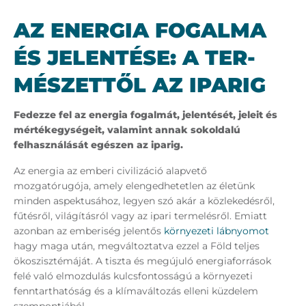
AZ ENER­GIA FO­GAL­MA
ÉS JE­LEN­TÉ­SE: A TER­
MÉ­SZET­TŐL AZ IPA­RIG
Fedezze fel az energia fogalmát, jelentését, jeleit és
mértékegységeit, valamint annak sokoldalú
felhasználását egészen az iparig.
Az energia az emberi civilizáció alapvető
mozgatórugója, amely elengedhetetlen az életünk
minden aspektusához, legyen szó akár a közlekedésről,
fűtésről, világításról vagy az ipari termelésről. Emiatt
azonban az emberiség jelentős
környezeti lábnyomot
hagy maga után, megváltoztatva ezzel a Föld teljes
ökoszisztémáját. A tiszta és megújuló energiaforrások
felé való elmozdulás kulcsfontosságú a környezeti
fenntarthatóság és a klímaváltozás elleni küzdelem
szempontjából.