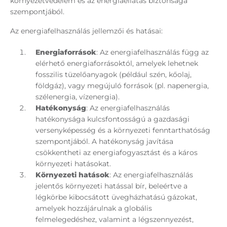
környezetvédelem és az energiaellátás biztonsága
szempontjából.
Az energiafelhasználás jellemzői és hatásai:
Energiaforrások
: Az energiafelhasználás függ az
elérhető energiaforrásoktól, amelyek lehetnek
fosszilis tüzelőanyagok (például szén, kőolaj,
földgáz), vagy megújuló források (pl. napenergia,
szélenergia, vízenergia).
Hatékonyság
: Az energiafelhasználás
hatékonysága kulcsfontosságú a gazdasági
versenyképesség és a környezeti fenntarthatóság
szempontjából. A hatékonyság javítása
csökkentheti az energiafogyasztást és a káros
környezeti hatásokat.
Környezeti
hatások
: Az energiafelhasználás
jelentős környezeti hatással bír, beleértve a
légkörbe kibocsátott üvegházhatású gázokat,
amelyek hozzájárulnak a globális
felmelegedéshez, valamint a légszennyezést,