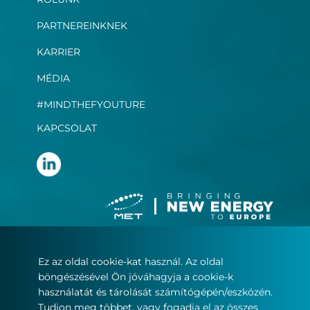
PARTNEREINKNEK
KARRIER
MÉDIA
#MINDTHEFYOUTURE
KAPCSOLAT
Ez az oldal cookie-kat használ. Az oldal
Felhasználási feltételek
böngészésével Ön jóváhagyja a cookie-k
Adatvédelmi nyilatkozat
használatát és tárolását számítógépén/eszközén.
Sütikezelés
Tudjon meg többet, vagy fogadja el az összes