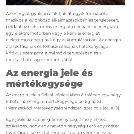
Az energiát gyakran alakítják át egyik formából a
másikba a különböző alkalmazásokban és területeken,
például az elektromos energiát mechanikai energiává
egy elektromotorban vagy a kémiai energiát
elektromos energiává egy akkumulátorban. Az energia
átalakításának és felhasználásának hatékonysága
kritikus szempont a mérnöki tervezésben és a
fenntarthatóság szempontjából.
Az energia jele és
mértékegysége
Az energia jele a fizikai képletekben általában egy nagy
E betű, az energia mértékegysége pedig az SI
(Nemzetközi Mértékegységrendszer) szerint a joule (J).
Egy joule az az energiamennyiség, amely ahhoz
szükséges, hogy egy newton nagyságú erő egy méter
távolságon keresztül munkát tudjon végezni. Ez az