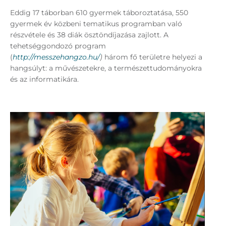
Eddig 17 táborban 610 gyermek táboroztatása, 550
gyermek év közbeni tematikus programban való
részvétele és 38 diák ösztöndíjazása zajlott. A
tehetséggondozó program
(
http://messzehangzo.hu/
)
három fő területre helyezi a
hangsúlyt: a művészetekre, a természettudományokra
és az informatikára.