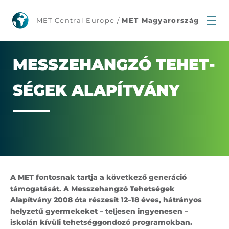
Messzehangzó
MET Central Europe /
MET Magyarország
Tehetségek
Alapítvány
MESSZE­HANG­ZÓ TE­HET­
SÉ­GEK ALA­PÍT­VÁNY
A MET fontosnak tartja a következő generáció
támogatását. A Messzehangzó Tehetségek
Alapítvány 2008 óta részesít 12–18 éves, hátrányos
helyzetű gyermekeket – teljesen ingyenesen –
iskolán kívüli tehetséggondozó programokban.