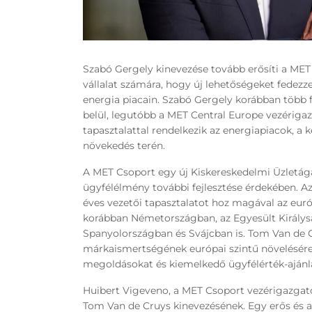
Szabó Gergely kinevezése tovább erősíti a MET C
vállalat számára, hogy új lehetőségeket fedezze
energia piacain. Szabó Gergely korábban több f
belül, legutóbb a MET Central Europe vezérigaz
tapasztalattal rendelkezik az energiapiacok, a
növekedés terén.
A MET Csoport egy új Kiskereskedelmi Üzletága
ügyfélélmény további fejlesztése érdekében. A
éves vezetői tapasztalatot hoz magával az eur
korábban Németországban, az Egyesült Királys
Spanyolországban és Svájcban is. Tom Van de C
márkaismertségének európai szintű növelésére 
megoldásokat és kiemelkedő ügyfélérték-ajánlat
Huibert Vigeveno, a MET Csoport vezérigazgató
Tom Van de Cruys kinevezésének. Egy erős és ag