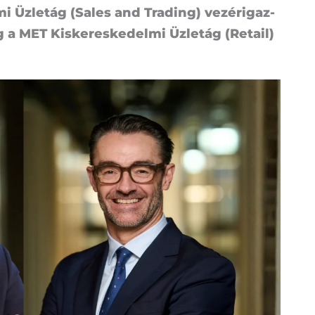
­mi Üz­let­ág (Sa­les and Trad­ing) ve­zér­igaz­
a MET Kis­ke­res­ke­del­mi Üz­let­ág (Re­ta­il)