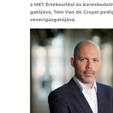
a MET Ér­té­ke­sí­té­si és Ke­res­ke­del
ga­tó­já­vá, Tom Van de Cruyst pe­dig 
ve­zér­igaz­ga­tó­já­vá.