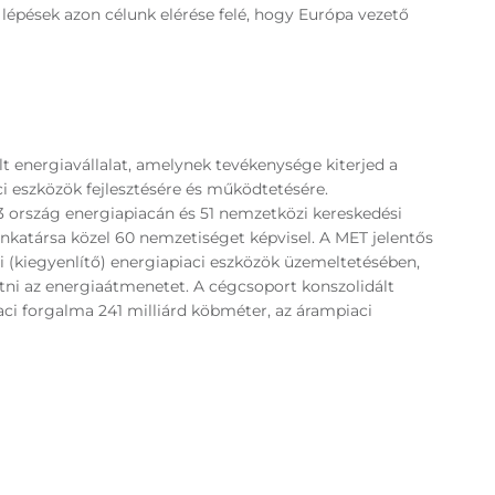
lépések azon célunk elérése felé, hogy Európa vezető
t energiavállalat, amelynek tevékenysége kiterjed a
ci eszközök fejlesztésére és működtetésére.
33 ország energiapiacán és 51 nemzetközi kereskedési
katársa közel 60 nemzetiséget képvisel. A MET jelentős
i (kiegyenlítő) energiapiaci eszközök üzemeltetésében,
tni az energiaátmenetet. A cégcsoport konszolidált
iaci forgalma 241 milliárd köbméter, az árampiaci