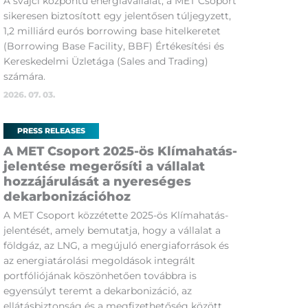
A svájci központú energiavállalat, a MET Csoport
sikeresen biztosított egy jelentősen túljegyzett,
1,2 milliárd eurós borrowing base hitelkeretet
(Borrowing Base Facility, BBF) Értékesítési és
Kereskedelmi Üzletága (Sales and Trading)
számára.
2026. 07. 03.
PRESS RELEASES
A MET Csoport 2025-ös Klímahatás-
jelentése megerősíti a vállalat
hozzájárulását a nyereséges
dekarbonizációhoz
A MET Csoport közzétette 2025-ös Klímahatás-
jelentését, amely bemutatja, hogy a vállalat a
földgáz, az LNG, a megújuló energiaforrások és
az energiatárolási megoldások integrált
portfóliójának köszönhetően továbbra is
egyensúlyt teremt a dekarbonizáció, az
ellátásbiztonság és a megfizethetőség között.