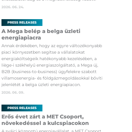
2026. 06. 24.
PRESS RELEASES
A Mega belép a belga üzleti
energiapiacra
Annak érdekében, hogy az egyre változékonyabb
piaci környezetben segítse a vállalatokat
energiaköltségeik hatékonyabb kezelésében, a
liège-i székhelyű energiaszolgáltató, a Mega új,
B2B (business-to-business) ügyfelekre szabott
villamosenergia- és földgázmegoldásokkal bővíti
jelenlétét a belga üzleti energiapiacon.
2026. 06. 09.
PRESS RELEASES
Erős évet zárt a MET Csoport,
növekedéssel a kulcspiacokon
A svájci központú energiavállalat, a MET Csoport