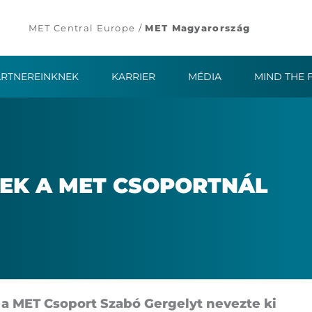
MET Central Europe /
MET Magyarország
ARTNEREINKNEK
KARRIER
MÉDIA
MIND THE 
É­SEK A MET CSO­PORT­NÁL
at, a MET Cso­port Sza­bó Ger­gelyt ne­vez­te ki