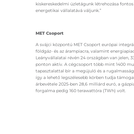
kiskereskedelmi üzletágunk létrehozása fontos 
energetikai vállalatává váljunk.”
MET Csoport
A svájci központú MET Csoport európai integrál
földgáz- és az árampiacra, valamint energiapia
Leányvállalatai révén 24 országban van jelen, 
ponton aktív. A cégcsoport több mint 1400 mun
tapasztalattal bír a megújuló és a rugalmasság
így a lehető legszélesebb körben tudja támoga
árbevétele 2025-ben 28,6 milliárd euró, a gázp
forgalma pedig 160 terawattóra (TWh) volt.