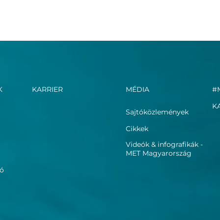
K
KARRIER
MÉDIA
#
K
Sajtóközlemények
Cikkek
Videók & infografikák -
MET Magyarország
ió