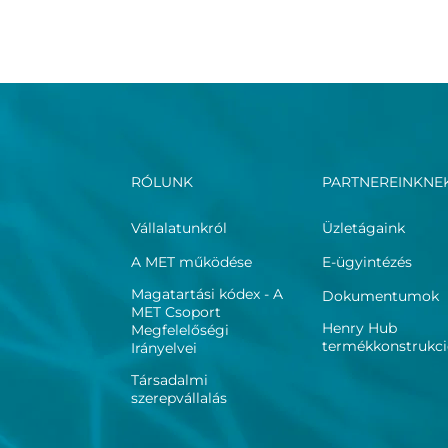
RÓLUNK
PARTNEREINKNE
Vállalatunkról
Üzletágaink
A MET működése
E-ügyintézés
Magatartási kódex - A
Dokumentumok
MET Csoport
Henry Hub
Megfelelőségi
termékkonstrukc
Irányelvei
Társadalmi
szerepvállalás