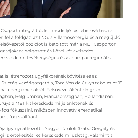
soport integrált üzleti modelljét és lehetővé teszi a
n fel a földgáz, az LNG, a villamosenergia és a megújuló
elsővezetői pozíciót is betöltött már a MET Csoporton
gatójaként dolgozott és közel két évtizedes
 kereskedelmi tevékenységek és az európai regionális
t is létrehozott ügyfélkörének bővítése és az
z üzletág vezérigazgatója, Tom Van de Cruys több mint 15
ópai energiapiacokról. Felsővezetőként dolgozott
ágban, Belgiumban, Franciaországban, Hollandiában,
ruys a MET kiskereskedelmi jelenlétének és
fog fókuszálni, miközben innovatív energetikai
ot fog szállítani.
ja így nyilatkozott: „Nagyon örülök Szabó Gergely és
ilis értékesítési és kereskedelmi üzletág, valamint a