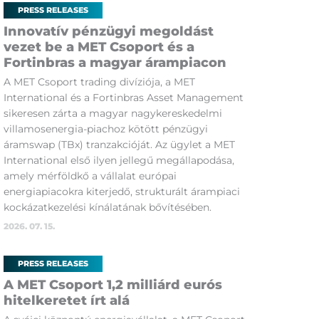
PRESS RELEASES
Innovatív pénzügyi megoldást
vezet be a MET Csoport és a
Fortinbras a magyar árampiacon
A MET Csoport trading divíziója, a MET
International és a Fortinbras Asset Management
sikeresen zárta a magyar nagykereskedelmi
villamosenergia-piachoz kötött pénzügyi
áramswap (TBx) tranzakcióját. Az ügylet a MET
International első ilyen jellegű megállapodása,
amely mérföldkő a vállalat európai
energiapiacokra kiterjedő, strukturált árampiaci
kockázatkezelési kínálatának bővítésében.
2026. 07. 15.
PRESS RELEASES
A MET Csoport 1,2 milliárd eurós
hitelkeretet írt alá