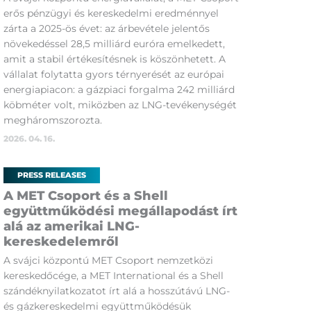
erős pénzügyi és kereskedelmi eredménnyel
zárta a 2025-ös évet: az árbevétele jelentős
növekedéssel 28,5 milliárd euróra emelkedett,
amit a stabil értékesítésnek is köszönhetett. A
vállalat folytatta gyors térnyerését az európai
energiapiacon: a gázpiaci forgalma 242 milliárd
köbméter volt, miközben az LNG-tevékenységét
megháromszorozta.
2026. 04. 16.
PRESS RELEASES
A MET Csoport és a Shell
együttműködési megállapodást írt
alá az amerikai LNG-
kereskedelemről
A svájci központú MET Csoport nemzetközi
kereskedőcége, a MET International és a Shell
szándéknyilatkozatot írt alá a hosszútávú LNG-
és gázkereskedelmi együttműködésük