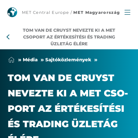
MET
MET Central Europe /
MET Magyarország
Értékesítési
TOM VAN DE CRUYST NEVEZTE KI A MET
és
CSOPORT AZ ÉRTÉKESÍTÉSI ÉS TRADING
ÜZLETÁG ÉLÉRE
Trading
Mé­dia
Saj­tó­köz­le­mé­nyek
üzletága
TOM VAN DE CRUYST
élén
NE­VEZ­TE KI A MET CSO­
Tom
PORT AZ ÉR­TÉ­KE­SÍ­TÉ­SI
Van
ÉS TRAD­ING ÜZ­LET­ÁG
de