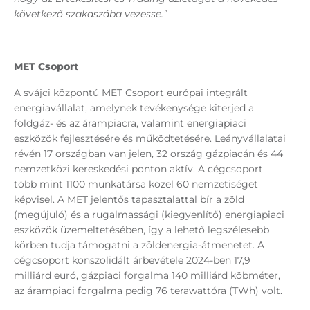
következő szakaszába vezesse.”
MET Csoport
A svájci központú MET Csoport európai integrált
energiavállalat, amelynek tevékenysége kiterjed a
földgáz- és az árampiacra, valamint energiapiaci
eszközök fejlesztésére és működtetésére. Leányvállalatai
révén 17 országban van jelen, 32 ország gázpiacán és 44
nemzetközi kereskedési ponton aktív. A cégcsoport
több mint 1100 munkatársa közel 60 nemzetiséget
képvisel. A MET jelentős tapasztalattal bír a zöld
(megújuló) és a rugalmassági (kiegyenlítő) energiapiaci
eszközök üzemeltetésében, így a lehető legszélesebb
körben tudja támogatni a zöldenergia-átmenetet. A
cégcsoport konszolidált árbevétele 2024-ben 17,9
milliárd euró, gázpiaci forgalma 140 milliárd köbméter,
az árampiaci forgalma pedig 76 terawattóra (TWh) volt.