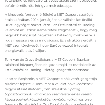
TotalEnergies felvásárolta. Végzettsége szerint okleveles
építőmérnök, nős, két gyermek édesapja.
A kinevezés fontos mérföldkő a MET Csoport stratégiai
átalakulásában. 2024. januárjában a vállalat két önálló
üzleti egységet hozott létre – az Értékesítési és Trading,
valamint az Eszközüzemeltetési szegmenst –, hogy még
nagyobb hangsúlyt helyezzen a hatékony működésre, a
rugalmasságra és az innovációra. Ez a struktúra erősíti a
MET azon törekvését, hogy Európa vezető integrált
energiavállalatává váljon.
Tom Van de Cruys Svájcban, a MET Csoport Baarban
található központjában dolgozik majd, itt csatlakozik az
Értékesítési és Trading üzletág igazgatótanácsához.
Lakatos Benjamin, a MET Csoport elnök-vezérigazgatója
bizalmát fejezte ki Tom iránt a vállalat növekedésének
felgyorsítását illetően:
„Tom széleskörű iparági
tapasztalatának, vállalkozói szemléletének és vezetői
képességeinek köszönhetően kiválóan alkalmas arra,
hogy az Értékesítési és Trading üzletágat a növekedés