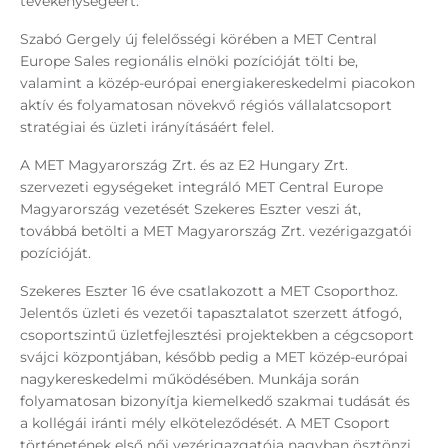
tevékenységéért.
Szabó Gergely új felelősségi körében a MET Central
Europe Sales regionális elnöki pozícióját tölti be,
valamint a közép-európai energiakereskedelmi piacokon
aktív és folyamatosan növekvő régiós vállalatcsoport
stratégiai és üzleti irányításáért felel.
A MET Magyarország Zrt. és az E2 Hungary Zrt.
szervezeti egységeket integráló MET Central Europe
Magyarország vezetését Szekeres Eszter veszi át,
továbbá betölti a MET Magyarország Zrt. vezérigazgatói
pozícióját.
Szekeres Eszter 16 éve csatlakozott a MET Csoporthoz.
Jelentős üzleti és vezetői tapasztalatot szerzett átfogó,
csoportszintű üzletfejlesztési projektekben a cégcsoport
svájci központjában, később pedig a MET közép-európai
nagykereskedelmi működésében. Munkája során
folyamatosan bizonyítja kiemelkedő szakmai tudását és
a kollégái iránti mély elköteleződését. A MET Csoport
történetének első női vezérigazgatója nagyban ösztönzi