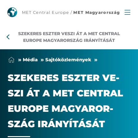
Szekeres
MET Central Europe /
MET Magyarország
Eszter
SZEKERES ESZTER VESZI ÁT A MET CENTRAL
veszi
EUROPE MAGYARORSZÁG IRÁNYÍTÁSÁT
át
Mé­dia
Saj­tó­köz­le­mé­nyek
a
SZE­KE­RES ESZ­TER VE­
METCE
SZI ÁT A MET CENT­RAL
Magyarország
EURO­PE MA­GYAR­OR­
irányítását
SZÁG IRÁ­NYÍ­TÁ­SÁT