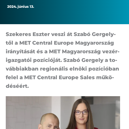
2024. június 13.
Sze­ke­res Esz­ter ve­szi át Sza­bó Ger­gely­
től a MET Cent­ral Euro­pe Ma­gyar­or­szág
irá­nyí­tá­sát és a MET Ma­gyar­or­szág ve­zér­
igaz­ga­tói po­zí­ci­ó­ját. Sza­bó Ger­gely a to­
váb­bi­ak­ban re­gi­o­ná­lis el­nö­ki po­zí­ci­ó­ban
fe­lel a MET Cent­ral Euro­pe Sa­les mű­kö­
dé­sé­ért.