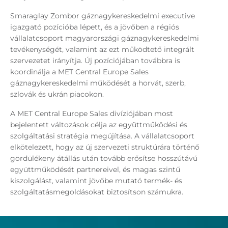
Smaraglay Zombor gáznagykereskedelmi executive
igazgató pozícióba lépett, és a jövőben a régiós
vállalatcsoport magyarországi gáznagykereskedelmi
tevékenységét, valamint az ezt működtető integrált
szervezetet irányítja. Új pozíciójában továbbra is
koordinálja a MET Central Europe Sales
gáznagykereskedelmi működését a horvát, szerb,
szlovák és ukrán piacokon.
A MET Central Europe Sales divíziójában most
bejelentett változások célja az együttműködési és
szolgáltatási stratégia megújítása. A vállalatcsoport
elkötelezett, hogy az új szervezeti struktúrára történő
gördülékeny átállás után tovább erősítse hosszútávú
együttműködését partnereivel, és magas szintű
kiszolgálást, valamint jövőbe mutató termék- és
szolgáltatásmegoldásokat biztosítson számukra.