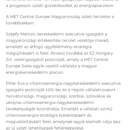
a progesszív üzleti gondolkodást az energiapiacokon.
A MET Central Europe Magyarország üzleti területei a
továbbiakban:
Szépfy Márton, kereskedelmi executive igazgató a
magyarországi értékesítési terület vezetője marad,
emellett az átfogó ügyfélélmény-stratégia
megújításáért is felel. Átveszi továbbá az E2 Hungary
Zrt. vezérigazgatói pozícióját, amely a MET Central
Europe Sales egyik vezető vállalata a magyar
energiakereskedelmi piacon.
Pillár Éva a villamosenergia-nagykereskedelmi executive
igazgató pozícióját tölti be, és a régiós vállalatcsoport
horvátországi, magyarországi, szerbiai, szlovákiai és
ukrajnai villamosenergia-nagykereskedelmi
tevékenységét koordinálja. Emellett a vállalati szintű
villamosenergia-stratégia kialakításáért és
megvalósításáért felel, amelynek egyik kiemelt célja lesz
az új üzleti lehetőségek feltérképezése.