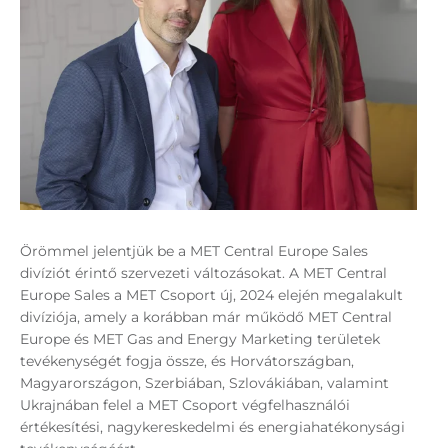
Örömmel jelentjük be a MET Central Europe Sales
divíziót érintő szervezeti változásokat. A MET Central
Europe Sales a MET Csoport új, 2024 elején megalakult
divíziója, amely a korábban már működő MET Central
Europe és MET Gas and Energy Marketing területek
tevékenységét fogja össze, és Horvátországban,
Magyarországon, Szerbiában, Szlovákiában, valamint
Ukrajnában felel a MET Csoport végfelhasználói
értékesítési, nagykereskedelmi és energiahatékonysági