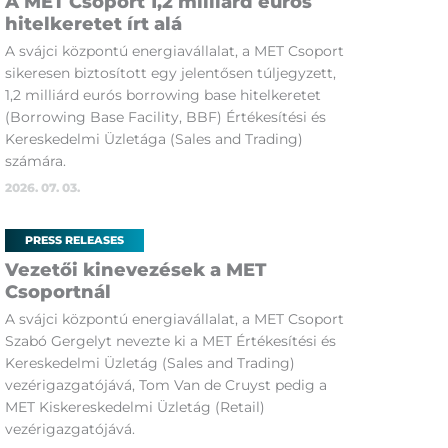
A MET Csoport 1,2 milliárd eurós
hitelkeretet írt alá
A svájci központú energiavállalat, a MET Csoport
sikeresen biztosított egy jelentősen túljegyzett,
1,2 milliárd eurós borrowing base hitelkeretet
(Borrowing Base Facility, BBF) Értékesítési és
Kereskedelmi Üzletága (Sales and Trading)
számára.
2026. 07. 03.
PRESS RELEASES
Vezetői kinevezések a MET
Csoportnál
A svájci központú energiavállalat, a MET Csoport
Szabó Gergelyt nevezte ki a MET Értékesítési és
Kereskedelmi Üzletág (Sales and Trading)
vezérigazgatójává, Tom Van de Cruyst pedig a
MET Kiskereskedelmi Üzletág (Retail)
vezérigazgatójává.