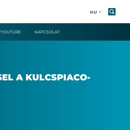
HU
FYOUTURE
KAPCSOLAT
EL A KULCS­PI­A­CO­