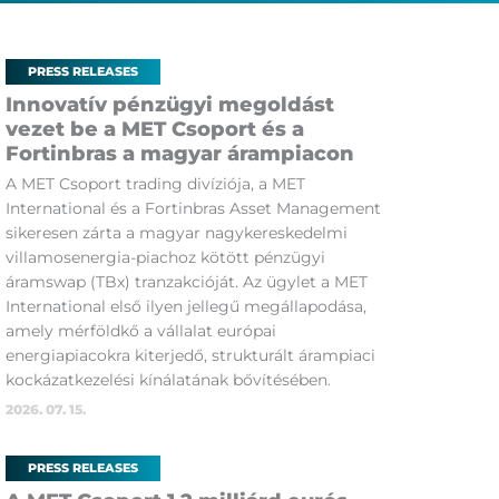
PRESS RELEASES
Innovatív pénzügyi megoldást
vezet be a MET Csoport és a
Fortinbras a magyar árampiacon
A MET Csoport trading divíziója, a MET
International és a Fortinbras Asset Management
sikeresen zárta a magyar nagykereskedelmi
villamosenergia-piachoz kötött pénzügyi
áramswap (TBx) tranzakcióját. Az ügylet a MET
International első ilyen jellegű megállapodása,
amely mérföldkő a vállalat európai
energiapiacokra kiterjedő, strukturált árampiaci
kockázatkezelési kínálatának bővítésében.
2026. 07. 15.
PRESS RELEASES