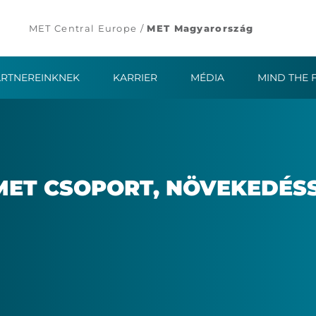
MET Central Europe /
MET Magyarország
ARTNEREINKNEK
KARRIER
MÉDIA
MIND THE 
T CSO­PORT, NÖ­VE­KE­DÉS­S