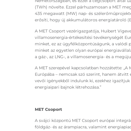
Németországban, és ezzel a cégcsoport által üz
(TWh) növelte. Ezzel párhuzamosan a MET megúj
435 megawatt (MW) nap- és szélerőműprojektet
erősíti, hogy új akkumulátoros energiatároló (B
A MET Csoport vezérigazgatója, Huibert Vigev
villamosenergia-értékesítési tevékenységét Eur
minket, ez az ügyfélközpontúságunk, a valódi p
minket az egyetlen olyan európai energiavállal
a gáz-, az LNG-, a villamosenergia- és a megúj
A MET szerepével kapcsolatban hozzátette: „A M
Európába – nemcsak szó szerint, hanem átvitt é
vevői igényekből indulunk ki, ezekhez igazítjuk 
energiaipari bajnok létrehozása.”
MET Csoport
A svájci központú MET Csoport európai integrál
földgáz- és az árampiacra, valamint energiapia