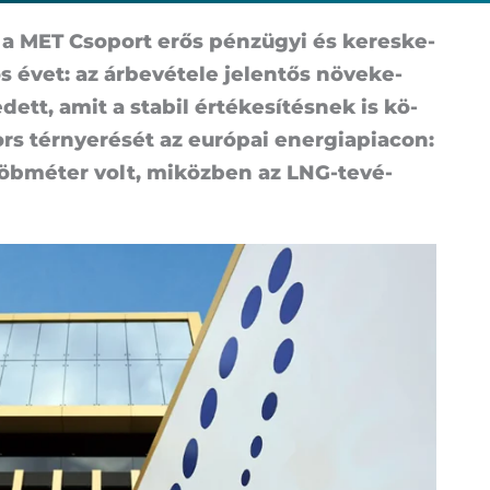
at, a MET Cso­port erős pénz­ügyi és ke­res­ke­
vet: az ár­be­vé­te­le je­len­tős nö­ve­ke­
­dett, amit a sta­bil ér­té­ke­sí­tés­nek is kö­
ors tér­nye­ré­sét az eu­ró­pai ener­gia­pi­a­con:
d köb­mé­ter volt, mi­köz­ben az LNG-tevé­