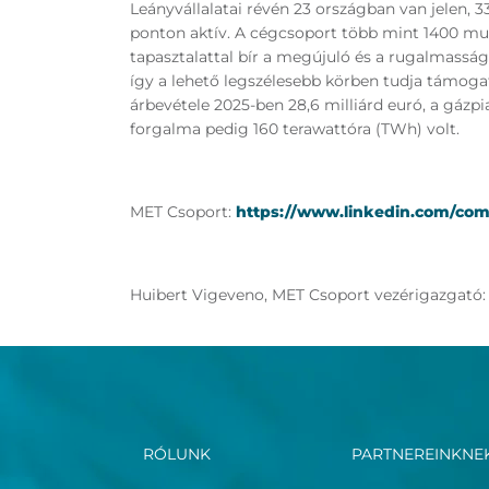
Leányvállalatai révén 23 országban van jelen, 
ponton aktív. A cégcsoport több mint 1400 mun
tapasztalattal bír a megújuló és a rugalmasság
így a lehető legszélesebb körben tudja támoga
árbevétele 2025-ben 28,6 milliárd euró, a gázp
forgalma pedig 160 terawattóra (TWh) volt.
MET Csoport:
https://www.linkedin.com/co
Huibert Vigeveno, MET Csoport vezérigazgató
RÓLUNK
PARTNEREINKNE