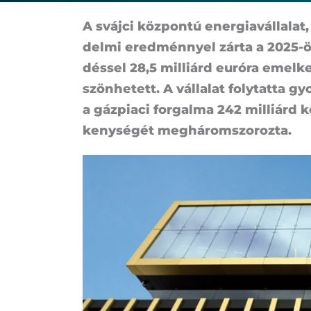
A sváj­ci köz­pon­tú ener­gia­vál­la­l
del­mi eredménnyel zár­ta a 2025-ös é
dés­sel 28,5 mil­li­árd eu­ró­ra emel­ke
szön­he­tett. A vál­la­lat foly­tat­ta gy
a gáz­pi­a­ci for­gal­ma 242 mil­li­ár
keny­sé­gét meg­há­rom­szo­roz­ta.