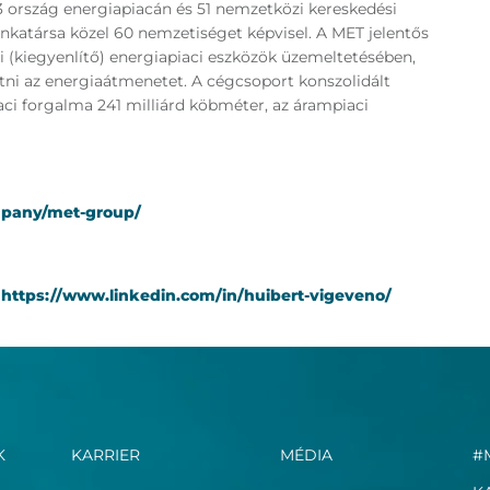
33 ország energiapiacán és 51 nemzetközi kereskedési
katársa közel 60 nemzetiséget képvisel. A MET jelentős
i (kiegyenlítő) energiapiaci eszközök üzemeltetésében,
tni az energiaátmenetet. A cégcsoport konszolidált
iaci forgalma 241 milliárd köbméter, az árampiaci
mpany/met-group/
:
https://www.linkedin.com/in/huibert-vigeveno/
K
KARRIER
MÉDIA
#