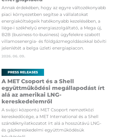
Annak érdekében, hogy az egyre változékonyabb
piaci környezetben segítse a vállalatokat
energiaköltségeik hatékonyabb kezelésében, a
liège-i székhelyű energiaszolgáltató, a Mega új,
B2B (business-to-business) ügyfelekre szabott
villamosenergia- és földgázmegoldásokkal bővíti
jelenlétét a belga üzleti energiapiacon.
2026. 06. 09.
PRESS RELEASES
A MET Csoport és a Shell
együttműködési megállapodást írt
alá az amerikai LNG-
kereskedelemről
A svájci központú MET Csoport nemzetközi
kereskedőcége, a MET International és a Shell
szándéknyilatkozatot írt alá a hosszútávú LNG-
és gázkereskedelmi együttműködésük
bővítéséről.