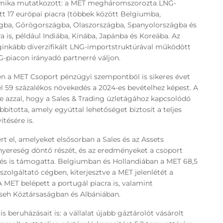
namika mutatkozott: a MET megháromszorozta LNG-
tott 17 európai piacra (többek között Belgiumba,
gba, Görögországba, Olaszországba, Spanyolországba és
a is, például Indiába, Kínába, Japánba és Koreába. Az
eginkább diverzifikált LNG-importstruktúrával működött
G-piacon irányadó partnerré váljon.
n a MET Csoport pénzügyi szempontból is sikeres évet
tel 59 százalékos növekedés a 2024-es bevételhez képest. A
tte azzal, hogy a Sales & Trading üzletágához kapcsolódó
bbította, amely egyúttal lehetőséget biztosít a teljes
ítésére is.
 el, amelyeket elsősorban a Sales és az Assets
 nyereség döntő részét, és az eredményeket a csoport
épés is támogatta. Belgiumban és Hollandiában a MET 68,5
zolgáltató cégben, kiterjesztve a MET jelenlétét a
A MET belépett a portugál piacra is, valamint
Cseh Köztársaságban és Albániában.
s beruházásait is: a vállalat újabb gáztárolót vásárolt