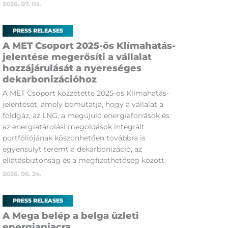
2026. 07. 02.
PRESS RELEASES
A MET Csoport 2025-ös Klímahatás-
jelentése megerősíti a vállalat
hozzájárulását a nyereséges
dekarbonizációhoz
A MET Csoport közzétette 2025-ös Klímahatás-
jelentését, amely bemutatja, hogy a vállalat a
földgáz, az LNG, a megújuló energiaforrások és
az energiatárolási megoldások integrált
portfóliójának köszönhetően továbbra is
egyensúlyt teremt a dekarbonizáció, az
ellátásbiztonság és a megfizethetőség között.
2026. 06. 24.
PRESS RELEASES
A Mega belép a belga üzleti
energiapiacra