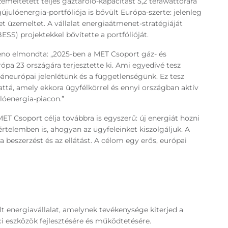
emeltetett teljes gáztároló-kapacitást 5,2 terawattórára
ulóenergia-portfóliója is bővült Európa-szerte: jelenleg
 üzemeltet. A vállalat energiaátmenet-stratégiáját
ESS) projektekkel bővítette a portfólióját.
eno elmondta: „2025-ben a MET Csoport gáz- és
ópa 23 országára terjesztette ki. Ami egyedivé tesz
áneurópai jelenlétünk és a függetlenségünk. Ez tesz
attá, amely ekkora ügyfélkörrel és ennyi országban aktív
ulóenergia-piacon.”
ET Csoport célja továbbra is egyszerű: új energiát hozni
rtelemben is, ahogyan az ügyfeleinket kiszolgáljuk. A
a beszerzést és az ellátást. A célom egy erős, európai
t energiavállalat, amelynek tevékenysége kiterjed a
ci eszközök fejlesztésére és működtetésére.