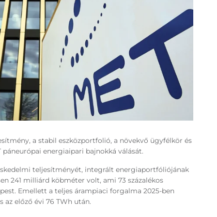
jesítmény, a stabil eszközportfolió, a növekvő ügyfélkör és
T páneurópai energiaipari bajnokká válását.
kedelmi teljesítményét, integrált energiaportfóliójának
sen 241 milliárd köbméter volt, ami 73 százalékos
pest. Emellett a teljes árampiaci forgalma 2025-ben
s az előző évi 76 TWh után.