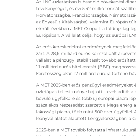
Az LNG-üzletágban is hasonló növekedési di
tevékenységét, és évi 5,42 millió tonnát szállí
Horvátországba, Franciaországba, Németorszá
az Egyesült Királyságba), valamint Európán túlr
elmúlt években a MET Csoport a földrajzilag l
Európában. A vállalat célja, hogy az európai LN
Az erős kereskedelmi eredménynek megfelelőe
zárt. A 28,6 milliárd eurós konszolidált árbevé
vállalat a pénzügyi stabilitását tovább erősíte
1,1 milliárd eurós hitelkeretét (BBF) meghossza
keretösszeg akár 1,7 milliárd euróra történő bőv
A MET 2025-ben erős pénzügyi eredményeket ért
üzletágak teljesítménye hajtott – ezek adták a
bővülő ügyfélköre és több új európai piacra l
százalékos részesedést szerzett a Mega energias
lakossági piacra, több mint 500 ezer ügyféllel. 
leányvállalatot alapított Lengyelországban, a 
2025-ben a MET tovább folytatta infrastrukturáli