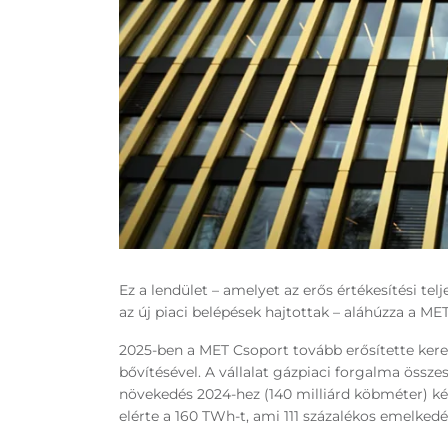
Ez a lendület – amelyet az erős értékesítési tel
az új piaci belépések hajtottak – aláhúzza a ME
2025-ben a MET Csoport tovább erősítette keres
bővítésével. A vállalat gázpiaci forgalma össze
növekedés 2024-hez (140 milliárd köbméter) ké
elérte a 160 TWh-t, ami 111 százalékos emelkedé