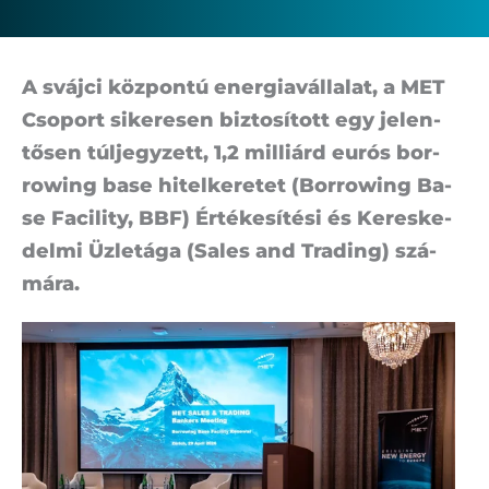
A sváj­ci köz­pon­tú ener­gia­vál­la­lat, a MET
Cso­port si­ke­re­sen biz­to­sí­tott egy je­len­
tő­sen túl­jegy­zett, 1,2 mil­li­árd eu­rós bor­
ro­wing ba­se hi­tel­ke­re­tet (Bor­ro­wing Ba­
se Fa­ci­lity, BBF) Ér­té­ke­sí­té­si és Ke­res­ke­
del­mi Üz­let­ága (Sa­les and Trad­ing) szá­
má­ra.