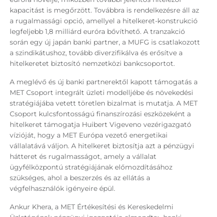
kapacitást is megőrzött. Továbbra is rendelkezésre áll az
a rugalmassági opció, amellyel a hitelkeret-konstrukció
legfeljebb 1,8 milliárd euróra bővíthető. A tranzakció
során egy új japán banki partner, a MUFG is csatlakozott
a szindikátushoz, tovább diverzifikálva és erősítve a
hitelkeretet biztosító nemzetközi bankcsoportot.
A meglévő és új banki partnerektől kapott támogatás a
MET Csoport integrált üzleti modelljébe és növekedési
stratégiájába vetett töretlen bizalmat is mutatja. A MET
Csoport kulcsfontosságú finanszírozási eszközeként a
hitelkeret támogatja Huibert Vigeveno vezérigazgató
vízióját, hogy a MET Európa vezető energetikai
vállalatává váljon. A hitelkeret biztosítja azt a pénzügyi
hátteret és rugalmasságot, amely a vállalat
ügyfélközpontú stratégiájának előmozdításához
szükséges, ahol a beszerzés és az ellátás a
végfelhasználók igényeire épül.
Ankur Khera, a MET Értékesítési és Kereskedelmi