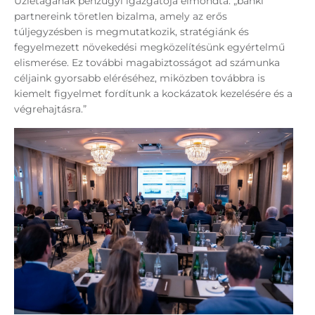
Üzletágának pénzügyi igazgatója elmondta: „banki
partnereink töretlen bizalma, amely az erős
túljegyzésben is megmutatkozik, stratégiánk és
fegyelmezett növekedési megközelítésünk egyértelmű
elismerése. Ez további magabiztosságot ad számunka
céljaink gyorsabb eléréséhez, miközben továbbra is
kiemelt figyelmet fordítunk a kockázatok kezelésére és a
végrehajtásra.”