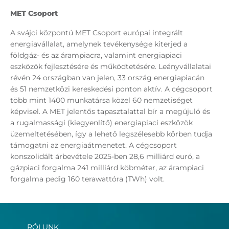
MET Csoport
A svájci központú MET Csoport európai integrált
energiavállalat, amelynek tevékenysége kiterjed a
földgáz- és az árampiacra, valamint energiapiaci
eszközök fejlesztésére és működtetésére. Leányvállalatai
révén 24 országban van jelen, 33 ország energiapiacán
és 51 nemzetközi kereskedési ponton aktív. A cégcsoport
több mint 1400 munkatársa közel 60 nemzetiséget
képvisel. A MET jelentős tapasztalattal bír a megújuló és
a rugalmassági (kiegyenlítő) energiapiaci eszközök
üzemeltetésében, így a lehető legszélesebb körben tudja
támogatni az energiaátmenetet. A cégcsoport
konszolidált árbevétele 2025-ben 28,6 milliárd euró, a
gázpiaci forgalma 241 milliárd köbméter, az árampiaci
forgalma pedig 160 terawattóra (TWh) volt.
RÓLUNK