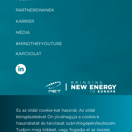
PARTNEREINKNEK
KARRIER
MÉDIA
#MINDTHEFYOUTURE
KAPCSOLAT
Ez az oldal cookie-kat használ. Az oldal
Felhasználási feltételek
böngészésével Ön jóváhagyja a cookie-k
Adatvédelmi nyilatkozat
használatát és tárolását számítógépén/eszközén.
Sütikezelés
Tudjon meg többet, vagy fogadja el az összes