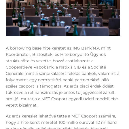
A borrowing base hitelkeretet az ING Bank N.V. mint
Koordinátor, Biztosítéki és Hitelbonyolító Ügynök
strukturálta és vezette, hozzá csatlakozott a
Coöperatieve Rabobank, a Natixis CIB és a Société
Générale mint a szindikálásért felelős bankok, valamint a
folyamatot egy nemzetközi banki partnerekből álló
széles csoport is támogatta. Az erős piaci érdeklődést
tükrözve a refinanszírozás jelentős túljegyzéssel zárult,
ami jól mutatja a MET Csoport egyedi üzleti modelljébe
vetett bizalmat.
Az erős kereslet lehetővé tette a MET Csoport számára,
hogy a hitelkeret méretét 100 millió euróval 1,2 milliárd
euróra növelje, miközben további jelentős hitelezői