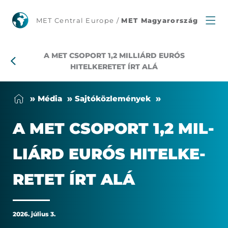
A
MET Central Europe /
MET Magyarország
MET
A MET CSOPORT 1,2 MILLIÁRD EURÓS
Csoport
HITELKERETET ÍRT ALÁ
1,2
Mé­dia
Saj­tó­köz­le­mé­nyek
milliárd
A MET CSO­PORT 1,2 MIL­
eurós
LI­ÁRD EU­RÓS HI­TEL­KE­
hitelkeretet
RE­TET ÍRT ALÁ
írt
alá
2026. július 3.