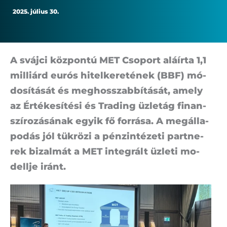
2025. július 30.
A sváj­ci köz­pon­tú MET Cso­port alá­ír­ta 1,1
mil­li­árd eu­rós hi­tel­ke­re­té­nek (BBF) mó­
do­sí­tá­sát és meghosszabbítását, amely
az Ér­té­ke­sí­té­si és Trad­ing üz­let­ág fi­nan­
szí­ro­zá­sá­nak egyik fő for­rá­sa. A meg­ál­la­
po­dás jól tük­rö­zi a pénz­in­té­ze­ti part­ne­
rek bi­zal­mát a MET in­teg­rált üz­le­ti mo­
dell­je iránt.