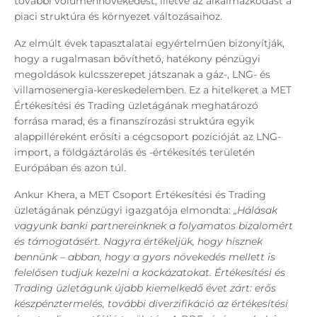
további volumennövekedést, illetve az alkalmazkodást a
piaci struktúra és környezet változásaihoz.
Az elmúlt évek tapasztalatai egyértelműen bizonyítják,
hogy a rugalmasan bővíthető, hatékony pénzügyi
megoldások kulcsszerepet játszanak a gáz-, LNG- és
villamosenergia-kereskedelemben. Ez a hitelkeret a MET
Értékesítési és Trading üzletágának meghatározó
forrása marad, és a finanszírozási struktúra egyik
alappilléreként erősíti a cégcsoport pozícióját az LNG-
import, a földgáztárolás és -értékesítés területén
Európában és azon túl.
Ankur Khera, a MET Csoport Értékesítési és Trading
üzletágának pénzügyi igazgatója elmondta:
„Hálásak
vagyunk banki partnereinknek a folyamatos bizalomért
és támogatásért. Nagyra értékeljük, hogy hisznek
bennünk – abban, hogy a gyors növekedés mellett is
felelősen tudjuk kezelni a kockázatokat. Értékesítési és
Trading üzletágunk újabb kiemelkedő évet zárt: erős
készpénztermelés, további diverzifikáció az értékesítési