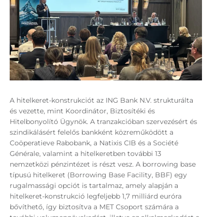
A hitelkeret-konstrukciót az ING Bank N.V. strukturálta
és vezette, mint Koordinátor, Biztosítéki és
Hitelbonyolító Ügynök. A tranzakcióban szervezésért és
szindikálásért felelős bankként közreműködött a
Coöperatieve Rabobank, a Natixis CIB és a Société
Générale, valamint a hitelkeretben további 13
nemzetközi pénzintézet is részt vesz. A borrowing base
típusú hitelkeret (Borrowing Base Facility, BBF) egy
rugalmassági opciót is tartalmaz, amely alapján a
hitelkeret-konstrukció legfeljebb 1,7 milliárd euróra
bővíthető, így biztosítva a MET Csoport számára a