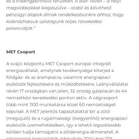
és a tradingportfólió területén. A BBF révén – a helyi
megoldásokkal kiegészülve – stabil és bővíthető
pénzügyi alapok állnak rendelkezésünkre ahhoz, hogy
kiaknázhassuk üzletágunk teljes növekedési
potenciálját.”
MET Csoport
A svájci központú MET Csoport európai integrált
energiavállalat, amelynek tevékenysége kiterjed a
földgáz- és az árampiacra, valamint energiapiaci
eszközök fejlesztésére és működtetésére. Leányvállalatai
révén 17 országban van jelen, 32 ország gázpiacán és 44
nemzetközi kereskedési ponton aktív. A cégcsoport
több mint 1100 munkatársa közel 60 nemzetiséget
képvisel. A MET jelentős tapasztalattal bír a zöld
(megújuló) és a rugalmassági (kiegyenlítő) energiapiaci
eszközök üzemeltetésében, így a lehető legszélesebb
körben tudja támogatni a zöldenergia-átmenetet. A
cégcsoport konszolidált árbevétele 2024-ben 17,9