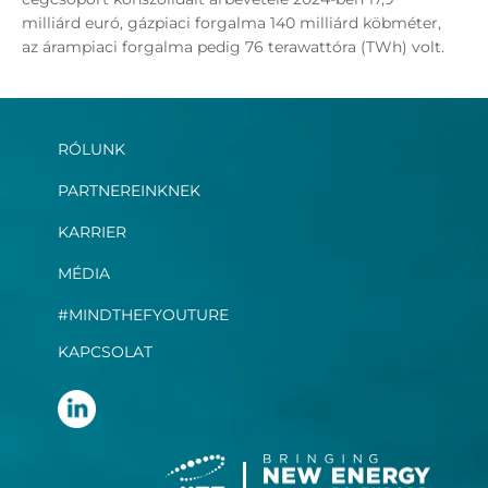
milliárd euró, gázpiaci forgalma 140 milliárd köbméter,
az árampiaci forgalma pedig 76 terawattóra (TWh) volt.
RÓLUNK
PARTNEREINKNEK
KARRIER
MÉDIA
#MINDTHEFYOUTURE
KAPCSOLAT