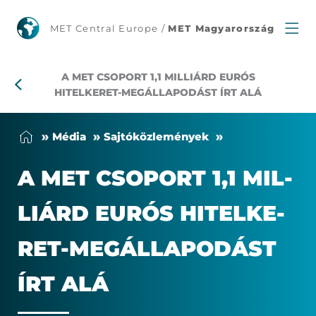
A
MET Central Europe /
MET Magyarország
MET
A MET CSOPORT 1,1 MILLIÁRD EURÓS
1,1
HITELKERET-MEGÁLLAPODÁST ÍRT ALÁ
milliárd
Mé­dia
Saj­tó­köz­le­mé­nyek
eurós
A MET CSO­PORT 1,1 MIL­
hitelkeret-
LI­ÁRD EU­RÓS HI­TEL­KE­
megállapodást
RET-MEG­ÁL­LA­PO­DÁST
írt
ÍRT ALÁ
alá