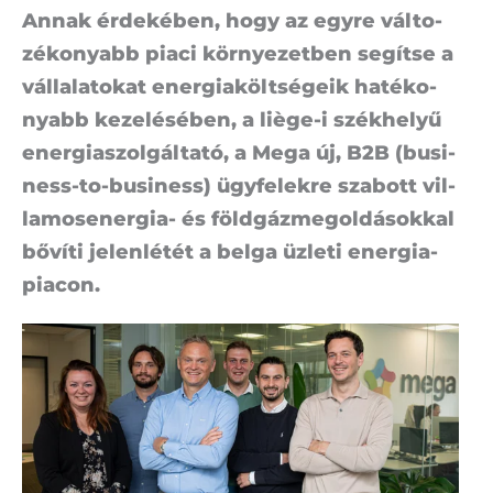
An­nak ér­de­ké­ben, hogy az egy­re vál­to­
zé­ko­nyabb pi­a­ci kör­nye­zet­ben se­gít­se a
vál­la­la­to­kat ener­gia­költ­sé­ge­ik ha­té­ko­
nyabb ke­ze­lé­sé­ben, a liège-i szék­he­lyű
ener­gia­szol­gál­ta­tó, a Me­ga új, B2B (busi­
ness-to-busi­ness) ügy­fe­lek­re sza­bott vil­
la­mos­ener­gia- és föld­gáz­meg­ol­dá­sok­kal
bő­ví­ti je­len­lé­tét a bel­ga üz­le­ti ener­gia­
pi­a­con.