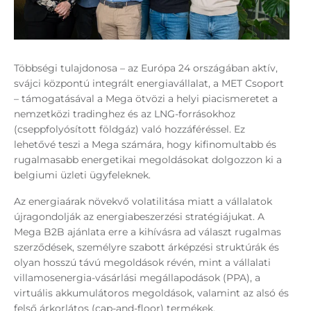
Többségi tulajdonosa – az Európa 24 országában aktív,
svájci központú integrált energiavállalat, a MET Csoport
– támogatásával a Mega ötvözi a helyi piacismeretet a
nemzetközi tradinghez és az LNG-forrásokhoz
(cseppfolyósított földgáz) való hozzáféréssel. Ez
lehetővé teszi a Mega számára, hogy kifinomultabb és
rugalmasabb energetikai megoldásokat dolgozzon ki a
belgiumi üzleti ügyfeleknek.
Az energiaárak növekvő volatilitása miatt a vállalatok
újragondolják az energiabeszerzési stratégiájukat. A
Mega B2B ajánlata erre a kihívásra ad választ rugalmas
szerződések, személyre szabott árképzési struktúrák és
olyan hosszú távú megoldások révén, mint a vállalati
villamosenergia-vásárlási megállapodások (PPA), a
virtuális akkumulátoros megoldások, valamint az alsó és
felső árkorlátos (cap-and-floor) termékek.