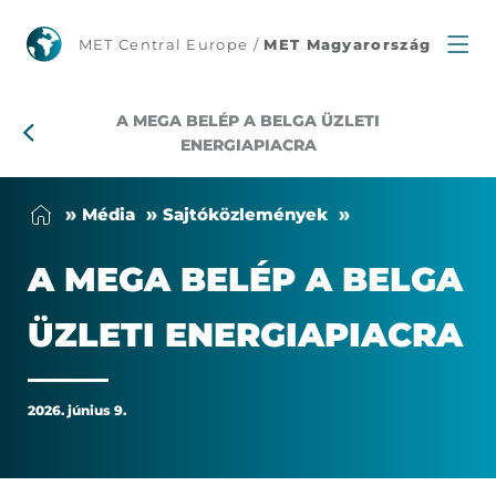
A
MET Central Europe /
MET Magyarország
Mega
A MEGA BELÉP A BELGA ÜZLETI
belép
ENERGIAPIACRA
a
Mé­dia
Saj­tó­köz­le­mé­nyek
belga
A ME­GA BE­LÉP A BEL­GA
üzleti
ÜZ­LE­TI ENER­GIA­PI­AC­RA
energiapiacra
2026. június 9.