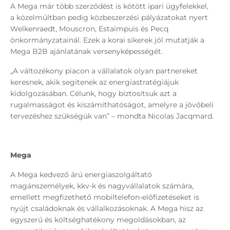
A Mega már több szerződést is kötött ipari ügyfelekkel,
a közelmúltban pedig közbeszerzési pályázatokat nyert
Welkenraedt, Mouscron, Estaimpuis és Pecq
önkormányzatainál. Ezek a korai sikerek jól mutatják a
Mega B2B ajánlatának versenyképességét.
„A változékony piacon a vállalatok olyan partnereket
keresnek, akik segítenek az energiastratégiájuk
kidolgozásában. Célunk, hogy biztosítsuk azt a
rugalmasságot és kiszámíthatóságot, amelyre a jövőbeli
tervezéshez szükségük van” – mondta Nicolas Jacqmard.
Mega
A Mega kedvező árú energiaszolgáltató
magánszemélyek, kkv-k és nagyvállalatok számára,
emellett megfizethető mobiltelefon-előfizetéseket is
nyújt családoknak és vállalkozásoknak. A Mega hisz az
egyszerű és költséghatékony megoldásokban, az