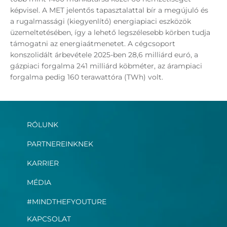
képvisel. A MET jelentős tapasztalattal bír a megújuló és
a rugalmassági (kiegyenlítő) energiapiaci eszközök
üzemeltetésében, így a lehető legszélesebb körben tudja
támogatni az energiaátmenetet. A cégcsoport
konszolidált árbevétele 2025-ben 28,6 milliárd euró, a
gázpiaci forgalma 241 milliárd köbméter, az árampiaci
forgalma pedig 160 terawattóra (TWh) volt.
RÓLUNK
PARTNEREINKNEK
KARRIER
MÉDIA
#MINDTHEFYOUTURE
KAPCSOLAT