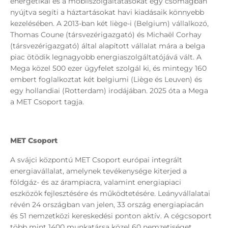
energetikai és a mobilszolgáltatásokat egy csomagban
nyújtva segíti a háztartásokat havi kiadásaik könnyebb
kezelésében. A 2013-ban két liège-i (Belgium) vállalkozó,
Thomas Coune (társvezérigazgató) és Michaël Corhay
(társvezérigazgató) által alapított vállalat mára a belga
piac ötödik legnagyobb energiaszolgáltatójává vált. A
Mega közel 500 ezer ügyfelet szolgál ki, és mintegy 160
embert foglalkoztat két belgiumi (Liège és Leuven) és
egy hollandiai (Rotterdam) irodájában. 2025 óta a Mega
a MET Csoport tagja.
MET Csoport
A svájci központú MET Csoport európai integrált
energiavállalat, amelynek tevékenysége kiterjed a
földgáz- és az árampiacra, valamint energiapiaci
eszközök fejlesztésére és működtetésére. Leányvállalatai
révén 24 országban van jelen, 33 ország energiapiacán
és 51 nemzetközi kereskedési ponton aktív. A cégcsoport
több mint 1400 munkatársa közel 60 nemzetiséget