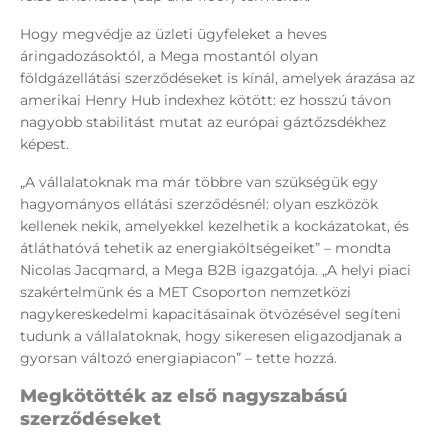
Hogy megvédje az üzleti ügyfeleket a heves
áringadozásoktól, a Mega mostantól olyan
földgázellátási szerződéseket is kínál, amelyek árazása az
amerikai Henry Hub indexhez kötött: ez hosszú távon
nagyobb stabilitást mutat az európai gáztőzsdékhez
képest.
„A vállalatoknak ma már többre van szükségük egy
hagyományos ellátási szerződésnél: olyan eszközök
kellenek nekik, amelyekkel kezelhetik a kockázatokat, és
átláthatóvá tehetik az energiaköltségeiket” – mondta
Nicolas Jacqmard, a Mega B2B igazgatója. „A helyi piaci
szakértelmünk és a MET Csoporton nemzetközi
nagykereskedelmi kapacitásainak ötvözésével segíteni
tudunk a vállalatoknak, hogy sikeresen eligazodjanak a
gyorsan változó energiapiacon” – tette hozzá.
Megkötötték az első nagyszabású
szerződéseket