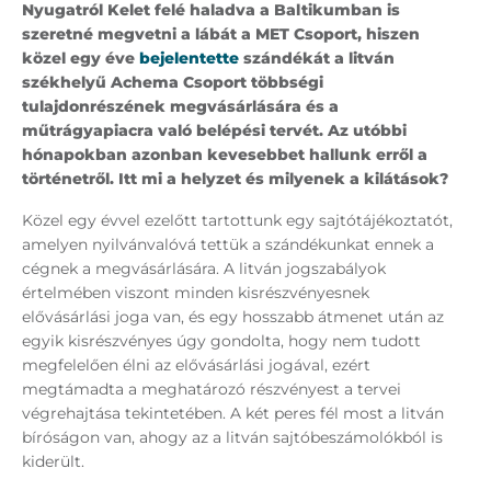
Nyugatról Kelet felé haladva a Baltikumban is
szeretné megvetni a lábát a MET Csoport, hiszen
közel egy éve
bejelentette
szándékát a litván
székhelyű Achema Csoport többségi
tulajdonrészének megvásárlására és a
műtrágyapiacra való belépési tervét. Az utóbbi
hónapokban azonban kevesebbet hallunk erről a
történetről. Itt mi a helyzet és milyenek a kilátások?
Közel egy évvel ezelőtt tartottunk egy sajtótájékoztatót,
amelyen nyilvánvalóvá tettük a szándékunkat ennek a
cégnek a megvásárlására. A litván jogszabályok
értelmében viszont minden kisrészvényesnek
elővásárlási joga van, és egy hosszabb átmenet után az
egyik kisrészvényes úgy gondolta, hogy nem tudott
megfelelően élni az elővásárlási jogával, ezért
megtámadta a meghatározó részvényest a tervei
végrehajtása tekintetében. A két peres fél most a litván
bíróságon van, ahogy az a litván sajtóbeszámolókból is
kiderült.