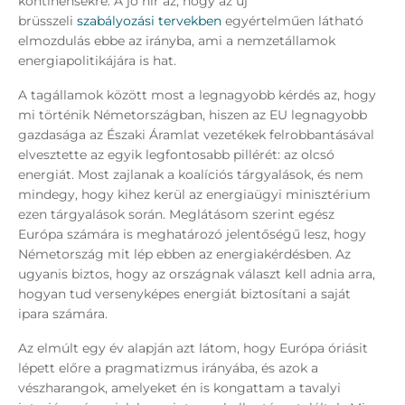
kontinensekre. A jó hír az, hogy az új
brüsszeli
szabályozási tervekben
egyértelműen látható
elmozdulás ebbe az irányba, ami a nemzetállamok
energiapolitikájára is hat.
A tagállamok között most a legnagyobb kérdés az, hogy
mi történik Németországban, hiszen az EU legnagyobb
gazdasága az Északi Áramlat vezetékek felrobbantásával
elvesztette az egyik legfontosabb pillérét: az olcsó
energiát. Most zajlanak a koalíciós tárgyalások, és nem
mindegy, hogy kihez kerül az energiaügyi minisztérium
ezen tárgyalások során. Meglátásom szerint egész
Európa számára is meghatározó jelentőségű lesz, hogy
Németország mit lép ebben az energiakérdésben. Az
ugyanis biztos, hogy az országnak választ kell adnia arra,
hogyan tud versenyképes energiát biztosítani a saját
ipara számára.
Az elmúlt egy év alapján azt látom, hogy Európa óriásit
lépett előre a pragmatizmus irányába, és azok a
vészharangok, amelyeket én is kongattam a tavalyi