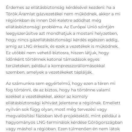
Érdemes az ellátásbiztonság kérdésével kezdeni: ha a
Török Áramlat gázvezetékei nem működnek, akkor a mi
régiónkban és innen Dél-Keletre adódhat még
ellátásbiztonsági probléma. Az Európai Unió szintjén
leegyszerűsítve azt mondhatjuk a mostani helyzetben,
hogy nincs gázellátásbiztonsági kérdés egészen addig,
amíg az LNG érkezik, és ezek a vezetékek is működnek.
Ez utóbbi nem vehető biztosra, hiszen látjuk, hogy
időnként történnek katonai támadások egyes
területeken, például a kompresszorállomásokkal
szemben, amelyek a vezetékeket táplálják.
Az számunkra sem egyértelmű, hogy ezen a téren mi
fog történni, de az biztos, hogy ha történne valami
ezekkel a vezetékekkel, akkor az komoly
ellátásbiztonsági kihívást jelentene a régiónak. Emellett
nyilván sok függ olyan, most még tervezési vagy
megvalósítási fázisban lévő projektektől, mint például a
hagyományos LNG-terminálok kérdése Görögországban
vagy máshol a régióban. Ezen túlmenően én nem látok