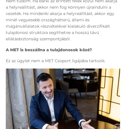
Nem tudom. Ha bárki az érintett felek közül nem akarja
a helyreállítást, akkor nem fog könnyen újraindulni a
vezeték. Ha mindenki akarja a helyreállítást, akkor egy
minél vegyesebb országhátterű, állami és
magánvállalatok részvételével kialakuló diverzifikált
tulajdonosi struktúra segíthetne a hosszú távú
ellátásbiztonság szempontjából.
A MET is beszállna a tulajdonosok közé?
Ez az ügylet nem a MET Csoport ligájába tartozik.