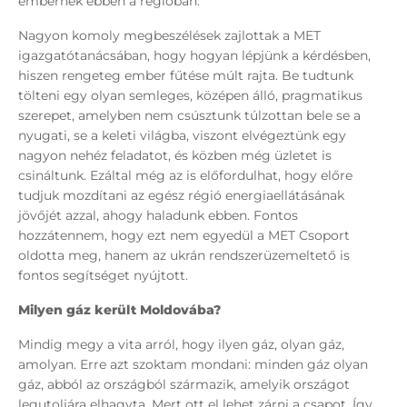
embernek ebben a régióban.
Nagyon komoly megbeszélések zajlottak a MET
igazgatótanácsában, hogy hogyan lépjünk a kérdésben,
hiszen rengeteg ember fűtése múlt rajta. Be tudtunk
tölteni egy olyan semleges, középen álló, pragmatikus
szerepet, amelyben nem csúsztunk túlzottan bele se a
nyugati, se a keleti világba, viszont elvégeztünk egy
nagyon nehéz feladatot, és közben még üzletet is
csináltunk. Ezáltal még az is előfordulhat, hogy előre
tudjuk mozdítani az egész régió energiaellátásának
jövőjét azzal, ahogy haladunk ebben. Fontos
hozzátennem, hogy ezt nem egyedül a MET Csoport
oldotta meg, hanem az ukrán rendszerüzemeltető is
fontos segítséget nyújtott.
Milyen gáz került Moldovába?
Mindig megy a vita arról, hogy ilyen gáz, olyan gáz,
amolyan. Erre azt szoktam mondani: minden gáz olyan
gáz, abból az országból származik, amelyik országot
legutoljára elhagyta. Mert ott el lehet zárni a csapot. Így