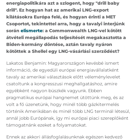
energiapolitikára azt a szlogent, hogy "drill baby
drill". Ez hogyan hat az amerikai LNG-export
kilátásokra Európa felé, és hogyan érinti a MET
Csoportot, tekintettel arra, hogy a tavalyi interjúnk
során
elismerte
: a Commonwealth LNG-vel kötött
átvételi megállapodás teljesítését megakasztotta a
Biden-kormány döntése, aztán tavaly nyáron
kötöttek a Shellel egy LNG-vásárlási szerződést?
Lakatos Benjamin: Magyarországon kevésbé ismert
információ, de egyedüli európai energiavállalatként
tavaly az amerikai választások előtt véleménylevelet
csatoltunk a kongresszusi meghallgatáshoz, amire
egyébként nagyon büszkék vagyunk. Ebben
pragmatikus európai hangnemet ütöttünk meg, és az
volt a fő üzenetünk, hogy minél több gázkitermelés
történik Amerikában és minél több LNG terminál létesül,
annál jobb Európának, így mi európai piaci szereplőként
támogatnánk ezeket a folyamatokat.
Ennek az akkori állásfoglalásunknak egészen kedvező