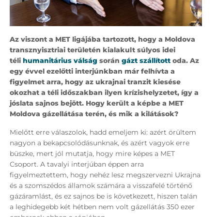
Az viszont a MET ligájába tartozott, hogy a Moldova
transznyisztriai területén kialakult súlyos idei
téli
humanitárius válság
során
gázt szállított
oda. Az
egy évvel ezelőtti interjúnkban már felhívta a
figyelmet arra, hogy az ukrajnai tranzit kiesése
okozhat a téli időszakban ilyen krízishelyzetet, így a
jóslata sajnos bejött. Hogy került a képbe a MET
Moldova gázellátása terén, és mik a kilátások?
Mielőtt erre válaszolok, hadd emeljem ki: azért örültem
nagyon a bekapcsolódásunknak, és azért vagyok erre
büszke, mert jól mutatja, hogy mire képes a MET
Csoport. A tavalyi interjúban éppen arra
figyelmeztettem, hogy nehéz lesz megszervezni Ukrajna
és a szomszédos államok számára a visszafelé történő
gázáramlást, és ez sajnos be is következett, hiszen talán
a leghidegebb két hétben nem volt gázellátás 350 ezer