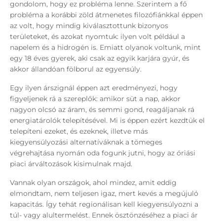
gondolom, hogy ez probléma lenne. Szerintem a fő
probléma a korábbi zöld átmenetes filozófiánkkal éppen
az volt, hogy mindig kiválasztottunk bizonyos
területeket, és azokat nyomtuk: ilyen volt például a
napelem és a hidrogén is. Emiatt olyanok voltunk, mint
egy 18 éves gyerek, aki csak az egyik karjára gyúr, és
akkor állandóan fölborul az egyensúly.
Egy ilyen árszignál éppen azt eredményezi, hogy
figyeljenek rá a szereplők: amikor süt a nap, akkor
nagyon olcsó az áram, és semmi gond, reagáljanak rá
energiatárolók telepítésével. Mi is éppen ezért kezdtük el
telepíteni ezeket, és ezeknek, illetve más
kiegyensúlyozási alternatíváknak a tömeges
végrehajtása nyomán oda fogunk jutni, hogy az óriási
piaci árváltozások kisimulnak majd.
Vannak olyan országok, ahol mindez, amit eddig
elmondtam, nem teljesen igaz, mert kevés a megújuló
kapacitás. Így tehát regionálisan kell kiegyensúlyozni a
túl- vagy alultermelést. Ennek ösztönzéséhez a piaci ár