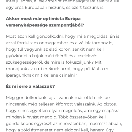
interjú során, a jelek szerint meghallgatásra találtak. Mi
egy erős Európában hiszünk, és ezért teszünk is.
Akkor most már optimista Európa
versenyképessége szempontjából?
Most azon kell gondolkodni, hogy mi a megoldás. Én is
azzal fordultam önmagamhoz és a vállalatomhoz is,
hogy túl vagyunk az első körön, senkit nem kell
győzködni a bajok mértékéről és a cselekvés
szükségességéről, de mire is fókuszáljunk? Mit
mondjunk az embereknek arról, hogy például a mi
iparágunknak mit kellene csinálni?
És mi erre a válaszuk?
Még gondolkodunk rajta: vannak már ötleteink, de
nincsenek még teljesen kiforrott válaszaink. Az biztos,
hogy nincs egyetlen olyan megoldás, ami egy csapásra
minden kihívást megold. Több összetevőben kell
gondolkodni: egyrészt az innovációban, másrészt abban,
hogy a zöld átmenetet nem eldobni kell, hanem úgy