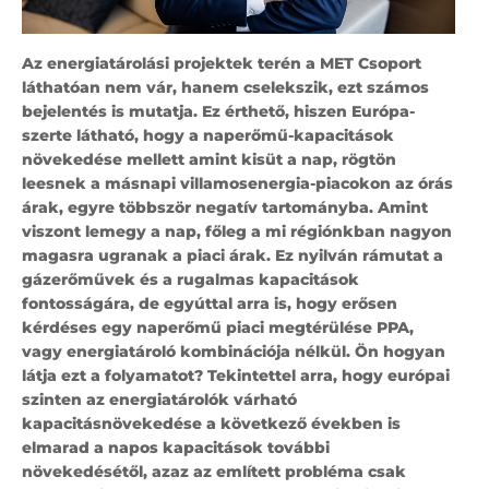
Az energiatárolási projektek terén a MET Csoport
láthatóan nem vár, hanem cselekszik, ezt számos
bejelentés is mutatja. Ez érthető, hiszen Európa-
szerte látható, hogy a naperőmű-kapacitások
növekedése mellett amint kisüt a nap, rögtön
leesnek a másnapi villamosenergia-piacokon az órás
árak, egyre többször negatív tartományba. Amint
viszont lemegy a nap, főleg a mi régiónkban nagyon
magasra ugranak a piaci árak. Ez nyilván rámutat a
gázerőművek és a rugalmas kapacitások
fontosságára, de egyúttal arra is, hogy erősen
kérdéses egy naperőmű piaci megtérülése PPA,
vagy energiatároló kombinációja nélkül. Ön hogyan
látja ezt a folyamatot? Tekintettel arra, hogy európai
szinten az energiatárolók várható
kapacitásnövekedése a következő években is
elmarad a napos kapacitások további
növekedésétől, azaz az említett probléma csak