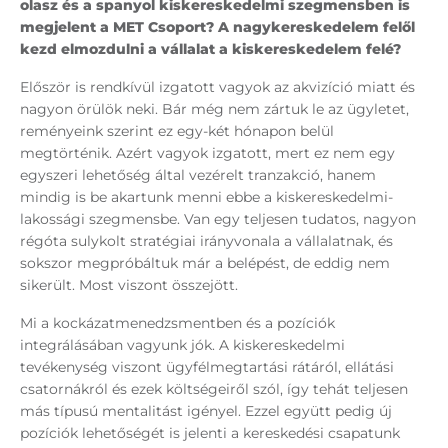
olasz és a spanyol kiskereskedelmi szegmensben is
megjelent a MET Csoport? A nagykereskedelem felől
kezd elmozdulni a vállalat a kiskereskedelem felé?
Először is rendkívül izgatott vagyok az akvizíció miatt és
nagyon örülök neki. Bár még nem zártuk le az ügyletet,
reményeink szerint ez egy-két hónapon belül
megtörténik. Azért vagyok izgatott, mert ez nem egy
egyszeri lehetőség által vezérelt tranzakció, hanem
mindig is be akartunk menni ebbe a kiskereskedelmi-
lakossági szegmensbe. Van egy teljesen tudatos, nagyon
régóta sulykolt stratégiai irányvonala a vállalatnak, és
sokszor megpróbáltuk már a belépést, de eddig nem
sikerült. Most viszont összejött.
Mi a kockázatmenedzsmentben és a pozíciók
integrálásában vagyunk jók. A kiskereskedelmi
tevékenység viszont ügyfélmegtartási rátáról, ellátási
csatornákról és ezek költségeiről szól, így tehát teljesen
más típusú mentalitást igényel. Ezzel együtt pedig új
pozíciók lehetőségét is jelenti a kereskedési csapatunk