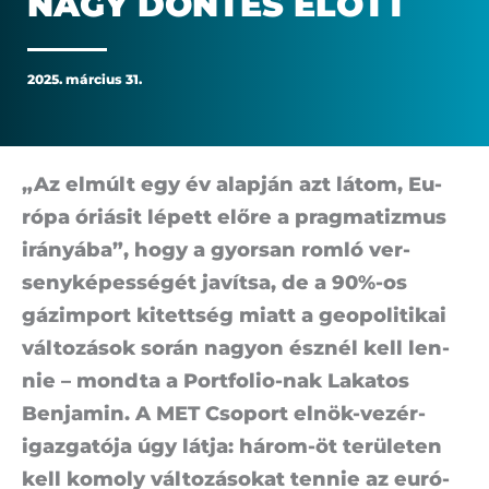
NAGY DÖN­TÉS ELŐTT
2025. március 31.
„Az el­múlt egy év alap­ján azt lá­tom, Eu­
ró­pa óri­á­sit lé­pett elő­re a prag­ma­tiz­mus
irá­nyá­ba”, hogy a gyor­san rom­ló ver­
seny­ké­pes­sé­gét ja­vít­sa, de a 90%-os
gáz­im­port ki­tett­ség mi­att a geo­po­li­ti­kai
vál­to­zá­sok so­rán na­gyon ész­nél kell len­
nie – mond­ta a Port­fo­lio-nak La­ka­tos
Ben­ja­min. A MET Cso­port el­nök-vezér­
igaz­ga­tó­ja úgy lát­ja: há­rom-öt te­rü­le­ten
kell ko­moly vál­to­zá­so­kat ten­nie az eu­ró­