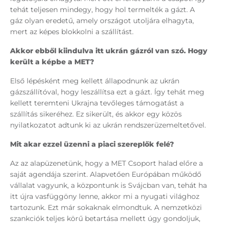
tehát teljesen mindegy, hogy hol termelték a gázt. A
gáz olyan eredetű, amely országot utoljára elhagyta,
mert az képes blokkolni a szállítást.
Akkor ebből kiindulva itt ukrán gázról van szó. Hogy
került a képbe a MET?
Első lépésként meg kellett állapodnunk az ukrán
gázszállítóval, hogy leszállítsa ezt a gázt. Így tehát meg
kellett teremteni Ukrajna tevőleges támogatást a
szállítás sikeréhez. Ez sikerült, és akkor egy közös
nyilatkozatot adtunk ki az ukrán rendszerüzemeltetővel.
Mit akar ezzel üzenni a piaci szereplők felé?
Az az alapüzenetünk, hogy a MET Csoport halad előre a
saját agendája szerint. Alapvetően Európában működő
vállalat vagyunk, a központunk is Svájcban van, tehát ha
itt újra vasfüggöny lenne, akkor mi a nyugati világhoz
tartozunk. Ezt már sokaknak elmondtuk. A nemzetközi
szankciók teljes körű betartása mellett úgy gondoljuk,