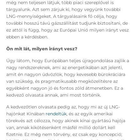
még nem teljesen látjuk, több piaci szereplővel is
tárgyalunk. Azt sem zárjuk ki, hogy vegyünk további
LNG-mennyiségeket. A tárgyalásaink fő célja, hogy
további hosszú távú gázszállítást tudjunk biztosítani, de
ez attól is függ, hogy az Európai Unió milyen irányt vesz
ebben a kérdésben.
Ön mit lát, milyen irányt vesz?
Úgy látom, hogy Európában teljes újragondolása zajlik a
nagy rendszereknek, ami az energetikában azt jelenti,
amit én nagyon üdvözlök, hogy kevesebb bürokráciára
van szükség, és pragmatikusabb megközelítésre az
egyébként nagyon jó és fontos zöld átmenetben. Ez a
kedvező olvasata annak, ami most történik.
A kedvezőtlen olvasata pedig az, hogy mi az új LNG-
hajónkat Kínában
rendeltük
, és az egyik amerikai
törekvés azt célozza, hogy akinek kínai gyártású hajója
van, annak kikötésenként másfél millió dollárt kell
fizetnie. Ez még nem törvény, ez csak egy koncepció;