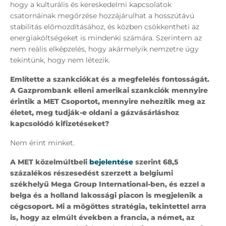
hogy a kulturális és kereskedelmi kapcsolatok
csatornáinak megőrzése hozzájárulhat a hosszútávú
stabilitás előmozdításához, és közben csökkentheti az
energiaköltségeket is mindenki számára. Szerintem az
nem reális elképzelés, hogy akármelyik nemzetre úgy
tekintünk, hogy nem létezik.
Említette a szankciókat és a megfelelés fontosságát.
A Gazprombank elleni amerikai szankciók mennyire
érintik a MET Csoportot, mennyire nehezítik meg az
életet, meg tudják-e oldani a gázvásárláshoz
kapcsolódó kifizetéseket?
Nem érint minket.
A MET közelmúltbeli
bejelentése
szerint 68,5
százalékos részesedést szerzett a belgiumi
székhelyű Mega Group International-ben, és ezzel a
belga és a holland lakossági piacon is megjelenik a
cégcsoport. Mi a mögöttes stratégia, tekintettel arra
is, hogy az elmúlt években a francia, a német, az