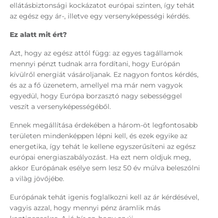
ellátásbiztonsági kockázatot európai szinten, így tehát
az egész egy ár-, illetve egy versenyképességi kérdés.
Ez alatt mit ért?
Azt, hogy az egész attól függ: az egyes tagállamok
mennyi pénzt tudnak arra fordítani, hogy Európán
kívülről energiát vásároljanak. Ez nagyon fontos kérdés,
és az a fő üzenetem, amellyel ma már nem vagyok
egyedül, hogy Európa borzasztó nagy sebességgel
veszít a versenyképességéből.
Ennek megállítása érdekében a három-öt legfontosabb
területen mindenképpen lépni kell, és ezek egyike az
energetika, így tehát le kellene egyszerűsíteni az egész
európai energiaszabályozást. Ha ezt nem oldjuk meg,
akkor Európának esélye sem lesz 50 év múlva beleszólni
a vilàg jövőjébe.
Európának tehát igenis foglalkozni kell az ár kérdésével,
vagyis azzal, hogy mennyi pénz áramlik más