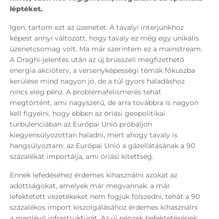
léptéket.
Igen, tartom ezt az üzenetet. A tavalyi interjúnkhoz
képest annyi változott, hogy tavaly ez még egy unikális
üzenetcsomag volt. Ma már szerintem ez a mainstream.
A Draghi-jelentés után az új brüsszeli megfizethető
energia akcióterv, a versenyképességi témák fókuszba
kerülése mind nagyon jó, de a túl gyors haladáshoz
nincs elég pénz. A problémafelismerés tehát
megtörtént, ami nagyszerű, de arra továbbra is nagyon
kell figyelni, hogy ebben az óriási geopolitikai
turbulenciában az Európai Unió próbáljon
kiegyensúlyozottan haladni, mert ahogy tavaly is
hangsúlyoztam: az Európai Unió a gázellátásának a 90
százalékát importálja, ami óriási kitettség.
Ennek lefedéséhez érdemes kihasználni azokat az
adottságokat, amelyek már megvannak: a már
lefektetett vezetékeket nem fogjuk fölszedni, tehát a 90
százalékos import kiszolgálásához érdemes kihasználni
a meglévő infrastruktúrát. Az új pénzek befektetésének