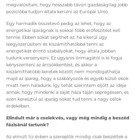
megvalósítani, hogy hosszabb távon gazdaságilag jobb
pozícióba tudjon általa kerülni az Európai Unió.
Egy harmadik összetevő pedig az lehet, hogy az
energetikai iparágnak is sokkal több erőfeszítést kell
tennie. Ebben sokat segíthet az, ha sikerül úgy
leegyszerűsíteni és kiszámíthatóbbá tenni az
energetikát érintő szabályokat, hogy általa jobban
tudunk versenyezni. Ez ugyanis önmagától is ki fogja
kényszeríteni az árcsökkentést, és akkor a
kiszámíthatóbb keretek között nem mondogathatja
majd az iparág, hogy a szabályozók és egyéb külső okok
miatt nem haladunk. Így tehát szerintem eljött az ideje
annak, hogy mindenki a saját háza táján sepregessen, és
ezen keresztül az iparág sokat tud tenni a nagy célok
érdekében.
Elindult már a cselekvés, vagy még mindig a beszéd
fázisánál tartunk?
Az elmúlt tíz évben a szereplők mindig csak beszéltek a