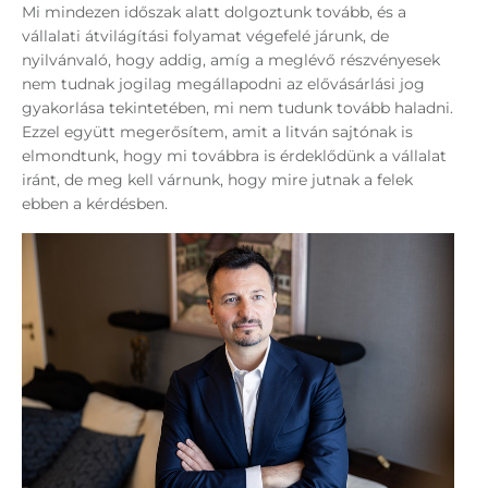
Mi mindezen időszak alatt dolgoztunk tovább, és a
vállalati átvilágítási folyamat végefelé járunk, de
nyilvánvaló, hogy addig, amíg a meglévő részvényesek
nem tudnak jogilag megállapodni az elővásárlási jog
gyakorlása tekintetében, mi nem tudunk tovább haladni.
Ezzel együtt megerősítem, amit a litván sajtónak is
elmondtunk, hogy mi továbbra is érdeklődünk a vállalat
iránt, de meg kell várnunk, hogy mire jutnak a felek
ebben a kérdésben.