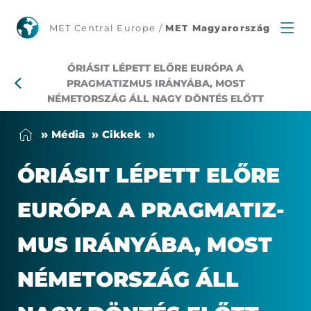
Európa
MET Central Europe /
MET Magyarország
a
ÓRIÁSIT LÉPETT ELŐRE EURÓPA A
pragmatizmus
PRAGMATIZMUS IRÁNYÁBA, MOST
NÉMETORSZÁG ÁLL NAGY DÖNTÉS ELŐTT
felé
Mé­dia
Cik­kek
fordult,
ÓRI­Á­SIT LÉ­PETT ELŐ­RE
Németország
EU­RÓ­PA A PRAG­MA­TIZ­
döntés
MUS IRÁ­NYÁ­BA, MOST
előtt
NÉ­MET­OR­SZÁG ÁLL