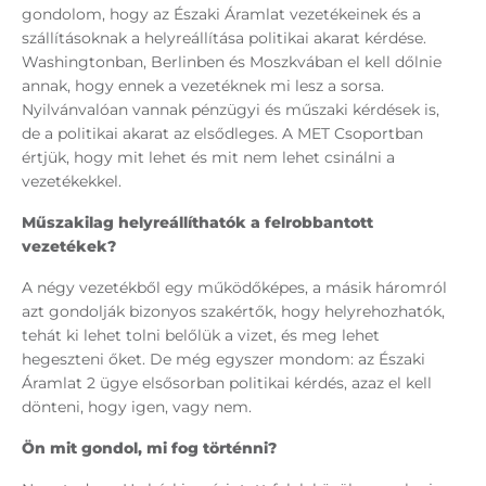
gondolom, hogy az Északi Áramlat vezetékeinek és a
szállításoknak a helyreállítása politikai akarat kérdése.
Washingtonban, Berlinben és Moszkvában el kell dőlnie
annak, hogy ennek a vezetéknek mi lesz a sorsa.
Nyilvánvalóan vannak pénzügyi és műszaki kérdések is,
de a politikai akarat az elsődleges. A MET Csoportban
értjük, hogy mit lehet és mit nem lehet csinálni a
vezetékekkel.
Műszakilag helyreállíthatók a felrobbantott
vezetékek?
A négy vezetékből egy működőképes, a másik háromról
azt gondolják bizonyos szakértők, hogy helyrehozhatók,
tehát ki lehet tolni belőlük a vizet, és meg lehet
hegeszteni őket. De még egyszer mondom: az Északi
Áramlat 2 ügye elsősorban politikai kérdés, azaz el kell
dönteni, hogy igen, vagy nem.
Ön mit gondol, mi fog történni?