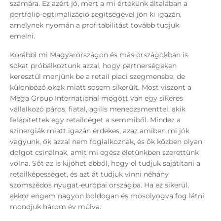
számára. Ez azért jó, mert a mi értékünk általában a
portfólió-optimalizáció segítségével jön ki igazán,
amelynek nyomán a profitabilitást tovább tudjuk
emelni.
Korábbi mi Magyarországon és más országokban is
sokat próbálkoztunk azzal, hogy partnerségeken
keresztül menjünk be a retail piaci szegmensbe, de
különböző okok miatt sosem sikerült. Most viszont a
Mega Group International mögött van egy sikeres
vállalkozó páros, fiatal, agilis menedzsmenttel, akik
felépítettek egy retailcéget a semmiből. Mindez a
szinergiák miatt igazán érdekes, azaz amiben mi jók
vagyunk, ők azzal nem foglalkoznak, és ők közben olyan
dolgot csinálnak, amit mi egész életünkben szerettünk
volna. Sőt az is kijöhet ebből, hogy el tudjuk sajátítani a
retailképességet, és azt át tudjuk vinni néhány
szomszédos nyugat-európai országba. Ha ez sikerül,
akkor engem nagyon boldogan és mosolyogva fog látni
mondjuk három év múlva.