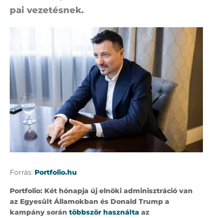
pai ve­ze­tés­nek.
Forrás:
Portfolio.hu
Portfolio: Két hónapja új elnöki adminisztráció van
az Egyesült Államokban és Donald Trump a
kampány során
többször használta
az