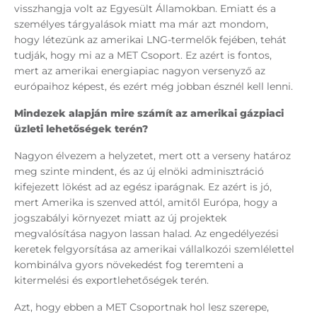
visszhangja volt az Egyesült Államokban. Emiatt és a
személyes tárgyalások miatt ma már azt mondom,
hogy létezünk az amerikai LNG-termelők fejében, tehát
tudják, hogy mi az a MET Csoport. Ez azért is fontos,
mert az amerikai energiapiac nagyon versenyző az
európaihoz képest, és ezért még jobban észnél kell lenni.
Mindezek alapján mire számít az amerikai gázpiaci
üzleti lehetőségek terén?
Nagyon élvezem a helyzetet, mert ott a verseny határoz
meg szinte mindent, és az új elnöki adminisztráció
kifejezett lökést ad az egész iparágnak. Ez azért is jó,
mert Amerika is szenved attól, amitől Európa, hogy a
jogszabályi környezet miatt az új projektek
megvalósítása nagyon lassan halad. Az engedélyezési
keretek felgyorsítása az amerikai vállalkozói szemlélettel
kombinálva gyors növekedést fog teremteni a
kitermelési és exportlehetőségek terén.
Azt, hogy ebben a MET Csoportnak hol lesz szerepe,