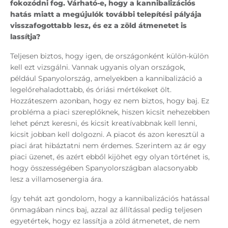
fokozódni fog. Várható-e, hogy a kannibalizációs
hatás miatt a megújulók további telepítési pályája
visszafogottabb lesz, és ez a zöld átmenetet is
lassítja?
Teljesen biztos, hogy igen, de országonként külön-külön
kell ezt vizsgálni. Vannak ugyanis olyan országok,
például Spanyolország, amelyekben a kannibalizáció a
legelőrehaladottabb, és óriási mértékeket ölt.
Hozzáteszem azonban, hogy ez nem biztos, hogy baj. Ez
probléma a piaci szereplőknek, hiszen kicsit nehezebben
lehet pénzt keresni, és kicsit kreatívabbnak kell lenni,
kicsit jobban kell dolgozni. A piacot és azon keresztül a
piaci árat hibáztatni nem érdemes. Szerintem az ár egy
piaci üzenet, és azért ebből kijöhet egy olyan történet is,
hogy összességében Spanyolországban alacsonyabb
lesz a villamosenergia ára.
Így tehát azt gondolom, hogy a kannibalizációs hatással
önmagában nincs baj, azzal az állítással pedig teljesen
egyetértek, hogy ez lassítja a zöld átmenetet, de nem