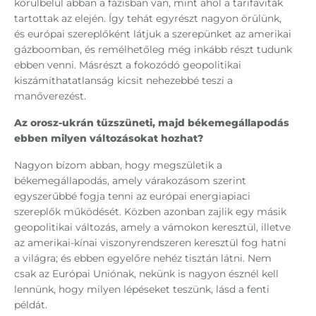
körülbelül abban a fázisban van, mint ahol a tarifaviták
tartottak az elején. Így tehát egyrészt nagyon örülünk,
és európai szereplőként látjuk a szerepünket az amerikai
gázboomban, és remélhetőleg még inkább részt tudunk
ebben venni. Másrészt a fokozódó geopolitikai
kiszámíthatatlanság kicsit nehezebbé teszi a
manőverezést.
Az orosz-ukrán tűzszüneti, majd békemegállapodás
ebben milyen változásokat hozhat?
Nagyon bízom abban, hogy megszületik a
békemegállapodás, amely várakozásom szerint
egyszerűbbé fogja tenni az európai energiapiaci
szereplők működését. Közben azonban zajlik egy másik
geopolitikai változás, amely a vámokon keresztül, illetve
az amerikai-kínai viszonyrendszeren keresztül fog hatni
a világra; és ebben egyelőre nehéz tisztán látni. Nem
csak az Európai Uniónak, nekünk is nagyon észnél kell
lennünk, hogy milyen lépéseket teszünk, lásd a fenti
példát.