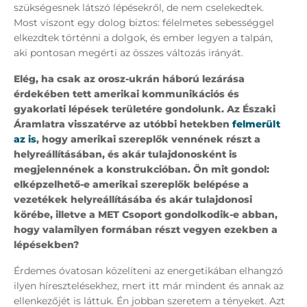
szükségesnek látszó lépésekről, de nem cselekedtek.
Most viszont egy dolog biztos: félelmetes sebességgel
elkezdtek történni a dolgok, és ember legyen a talpán,
aki pontosan megérti az összes változás irányát.
Elég, ha csak az orosz-ukrán háború lezárása
érdekében tett amerikai kommunikációs és
gyakorlati lépések területére gondolunk. Az Északi
Áramlatra visszatérve az utóbbi hetekben
felmerült
az is
, hogy amerikai szereplők vennének részt a
helyreállításában, és akár tulajdonosként is
megjelennének a konstrukcióban. Ön mit gondol:
elképzelhető-e amerikai szereplők belépése a
vezetékek helyreállításába és akár tulajdonosi
körébe, illetve a MET Csoport gondolkodik-e abban,
hogy valamilyen formában részt vegyen ezekben a
lépésekben?
Érdemes óvatosan közelíteni az energetikában elhangzó
ilyen híresztelésekhez, mert itt már mindent és annak az
ellenkezőjét is láttuk. Én jobban szeretem a tényeket. Azt