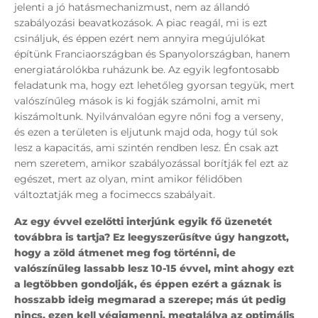
jelenti a jó hatásmechanizmust, nem az állandó
szabályozási beavatkozások. A piac reagál, mi is ezt
csináljuk, és éppen ezért nem annyira megújulókat
építünk Franciaországban és Spanyolországban, hanem
energiatárolókba ruházunk be. Az egyik legfontosabb
feladatunk ma, hogy ezt lehetőleg gyorsan tegyük, mert
valószínűleg mások is ki fogják számolni, amit mi
kiszámoltunk. Nyilvánvalóan egyre nőni fog a verseny,
és ezen a területen is eljutunk majd oda, hogy túl sok
lesz a kapacitás, ami szintén rendben lesz. Én csak azt
nem szeretem, amikor szabályozással borítják fel ezt az
egészet, mert az olyan, mint amikor félidőben
változtatják meg a focimeccs szabályait.
Az egy évvel ezelőtti interjúnk egyik fő üzenetét
továbbra is tartja? Ez leegyszerűsítve úgy hangzott,
hogy a zöld átmenet meg fog történni, de
valószínűleg lassabb lesz 10-15 évvel, mint ahogy ezt
a legtöbben gondolják, és éppen ezért a gáznak is
hosszabb ideig megmarad a szerepe; más út pedig
nincs, ezen kell végigmenni, megtalálva az optimális