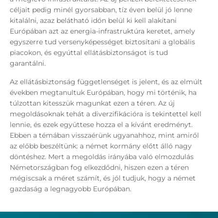
céljait pedig minél gyorsabban, tíz éven belül jó lenne
kitalálni, azaz belátható időn belül ki kell alakítani
Európában azt az energia-infrastruktúra keretet, amely
egyszerre tud versenyképességet biztosítani a globális
piacokon, és egyúttal ellátásbiztonságot is tud
garantálni.
Az ellátásbiztonság függetlenséget is jelent, és az elmúlt
években megtanultuk Európában, hogy mi történik, ha
túlzottan kitesszük magunkat ezen a téren. Az új
megoldásoknak tehát a diverzifikációra is tekintettel kell
lennie, és ezek együttese hozza el a kívánt eredményt.
Ebben a témában visszaérünk ugyanahhoz, mint amiről
az előbb beszéltünk: a német kormány előtt álló nagy
döntéshez. Mert a megoldás irányába való elmozdulás
Németországban fog elkezdődni, hiszen ezen a téren
mégiscsak a méret számít, és jól tudjuk, hogy a német
gazdaság a legnagyobb Európában.