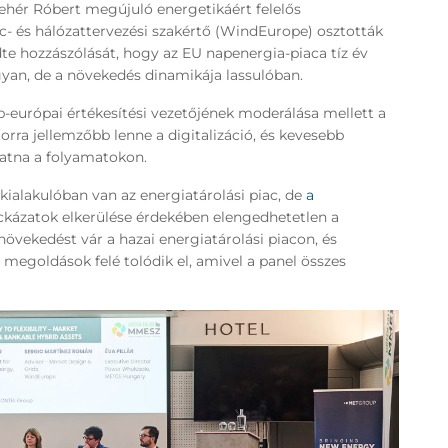
Fehér Róbert megújuló energetikáért felelős
c- és hálózattervezési szakértő (WindEurope) osztották
e hozzászólását, hogy az EU napenergia-piaca tíz év
gyan, de a növekedés dinamikája lassulóban.
európai értékesítési vezetőjének moderálása mellett a
orra jellemzőbb lenne a digitalizáció, és kevesebb
hatna a folyamatokon.
kialakulóban van az energiatárolási piac, de
a
ockázatok elkerülése érdekében elengedhetetlen a
növekedést vár a hazai energiatárolási piacon, és
s megoldások felé tolódik el, amivel a panel összes