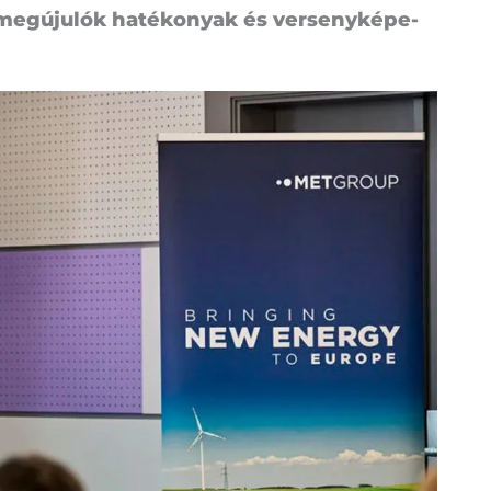
meg­úju­lók ha­té­ko­nyak és ver­seny­ké­pe­