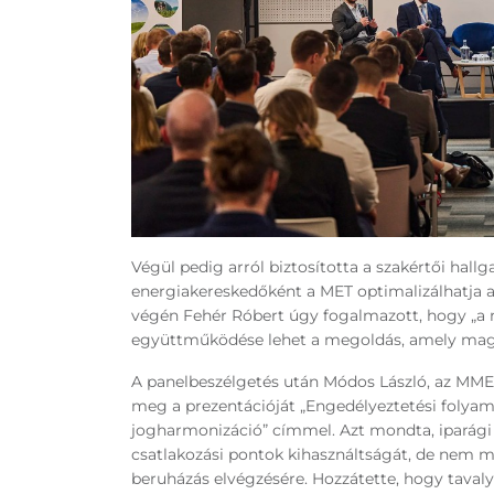
Végül pedig arról biztosította a szakértői hallg
energiakereskedőként a MET optimalizálhatja a
végén Fehér Róbert úgy fogalmazott, hogy „a
együttműködése lehet a megoldás, amely maga
A panelbeszélgetés után Módos László, az MMES
meg a prezentációját „Engedélyeztetési folyam
jogharmonizáció” címmel. Azt mondta, iparági
csatlakozási pontok kihasználtságát, de nem m
beruházás elvégzésére. Hozzátette, hogy tava