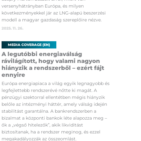
versenyhátrányban Európa, és milyen
következményekkel jár az LNG-alapú beszerzési
modell a magyar gazdaság szereplőire nézve.
2025. 11. 26.
MEDIA COVERAGE (EN)
A legutóbbi energiaválság
rávilágított, hogy valami nagyon
hiányzik a rendszerből – ezért fájt
ennyire
Európa energiapiaca a világ egyik legnagyobb és
legfejlettebb rendszerévé nőtte ki magát. A
pénzügyi szektorral ellentétben mégis hiányzik
belőle az intézményi háttér, amely válság idején
stabilitást garantálna. A bankrendszerben a
bizalmat a központi bankok léte alapozza meg –
ők a „végső hitelezők”, akik likviditást
biztosítanak, ha a rendszer meginog, és ezzel
megakadályozzák az összeomlást.