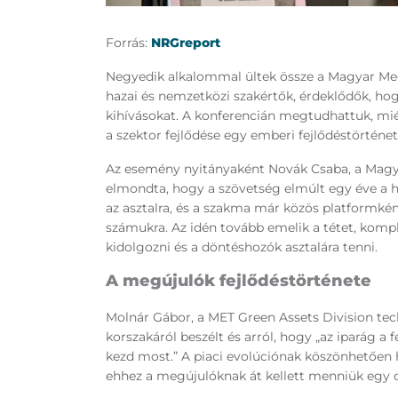
Forrás:
NRGreport
Negyedik alkalommal ültek össze a Magyar Meg
hazai és nemzetközi szakértők, érdeklődők, hog
kihívásokat. A konferencián megtudhattuk, miért
a szektor fejlődése egy emberi fejlődéstörténe
Az esemény nyitányaként Novák Csaba, a Mag
elmondta, hogy a szövetség elmúlt egy éve a h
az asztalra, és a szakma már közös platformkén
számukra. Az idén tovább emelik a tétet, kom
kidolgozni és a döntéshozók asztalára tenni.
A megújulók fejlődéstörténete
Molnár Gábor, a MET Green Assets Division te
korszakáról beszélt és arról, hogy „az iparág a f
kezd most.” A piaci evolúciónak köszönhetően 
ehhez a megújulóknak át kellett menniük egy o