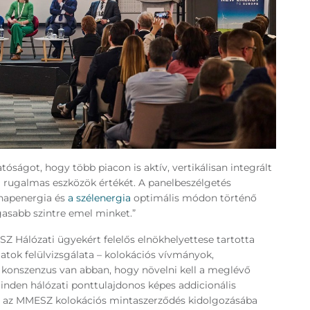
atóságot, hogy több piacon is aktív, vertikálisan integrált
 rugalmas eszközök értékét. A panelbeszélgetés
 napenergia és
a szélenergia
optimális módon történő
sabb szintre emel minket.”
Z Hálózati ügyekért felelős elnökhelyettese tartotta
atok felülvizsgálata – kolokációs vívmányok,
 konszenzus van abban, hogy növelni kell a meglévő
inden hálózati ponttulajdonos képes addicionális
ly az MMESZ kolokációs mintaszerződés kidolgozásába