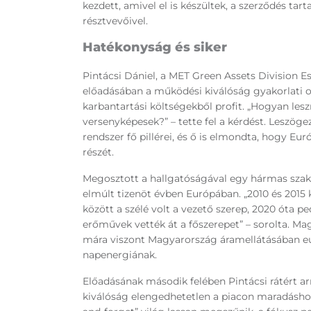
kezdett, amivel el is készültek, a szerződés ta
résztvevőivel.
Hatékonyság és siker
Pintácsi Dániel, a MET Green Assets Division E
előadásában a működési kiválóság gyakorlati ol
karbantartási költségekből profit. „Hogyan l
versenyképesek?” – tette fel a kérdést. Leszö
rendszer fő pillérei, és ő is elmondta, hogy 
részét.
Megosztott a hallgatóságával egy hármas szakas
elmúlt tizenöt évben Európában. „2010 és 2015
között a szélé volt a vezető szerep, 2020 óta p
erőművek vették át a főszerepet” – sorolta. Ma
mára viszont Magyarország áramellátásában eur
napenergiának.
Előadásának második felében Pintácsi rátért ar
kiválóság elengedhetetlen a piacon maradáshoz.