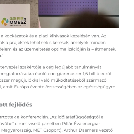
a kockázatok és a piaci kihívások kezelésén van. Az
zok a projektek lehetnek sikeresek, amelyek minden
edelem és az üzemeltetés optimalizációján is – átmentek.
.”
ttervezési szakértője a cég legújabb tanulmányát
ergiaforrásokra épülő energiarendszer 1,6 billió eurót
ndszer megújulókkal való működtetéséből származó
l, amit Európa évente összességében az egészségügyre
tt fejlődés
artottak a konferencián. „Az időjárásfüggőségtől a
vőbe” címet viselő panelben Pillár Éva energia-
 Magyarország, MET Csoport), Arthur Daemers vezető