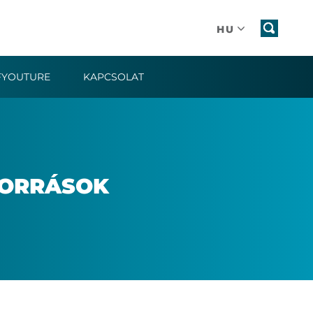
HU
FYOUTURE
KAPCSOLAT
FOR­RÁ­SOK