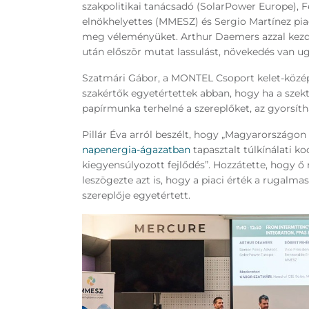
szakpolitikai tanácsadó (SolarPower Europe), 
elnökhelyettes (MMESZ) és Sergio Martínez pia
meg véleményüket. Arthur Daemers azzal kezdt
után először mutat lassulást, növekedés van u
Szatmári Gábor, a MONTEL Csoport kelet-közép-
szakértők egyetértettek abban, hogy ha a szekt
papírmunka terhelné a szereplőket, az gyorsít
Pillár Éva arról beszélt, hogy „Magyarországon 
napenergia-ágazatban
tapasztalt túlkínálati k
kiegyensúlyozott fejlődés”. Hozzátette, hogy ő 
leszögezte azt is, hogy a piaci érték a rugalma
szereplője egyetértett.