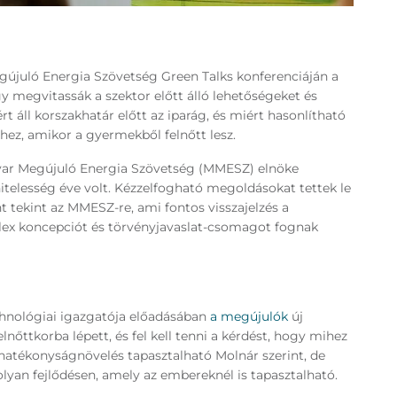
újuló Energia Szövetség Green Talks konferenciáján a
y megvitassák a szektor előtt álló lehetőségeket és
 áll korszakhatár előtt az iparág, és miért hasonlítható
thez, amikor a gyermekből felnőtt lesz.
yar Megújuló Energia Szövetség (MMESZ) elnöke
itelesség éve volt. Kézzelfogható megoldásokat tettek le
t tekint az MMESZ-re, ami fontos visszajelzés a
plex koncepciót és törvényjavaslat-csomagot fognak
chnológiai igazgatója előadásában
a megújulók
új
elnőttkorba lépett, és fel kell tenni a kérdést, hogy mihez
hatékonyságnövelés tapasztalható Molnár szerint, de
lyan fejlődésen, amely az embereknél is tapasztalható.