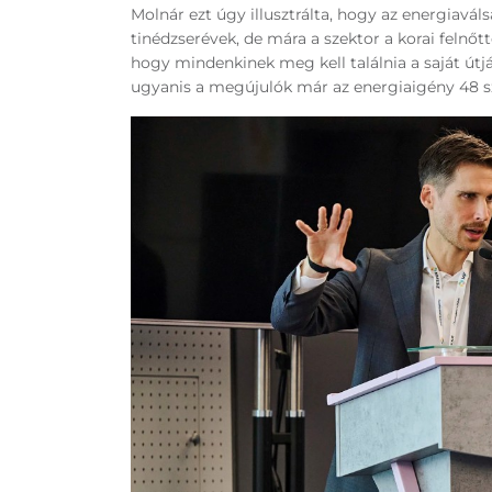
Molnár ezt úgy illusztrálta, hogy az energiavá
tinédzserévek, de mára a szektor a korai felnőtt
hogy mindenkinek meg kell találnia a saját útjá
ugyanis a megújulók már az energiaigény 48 sz