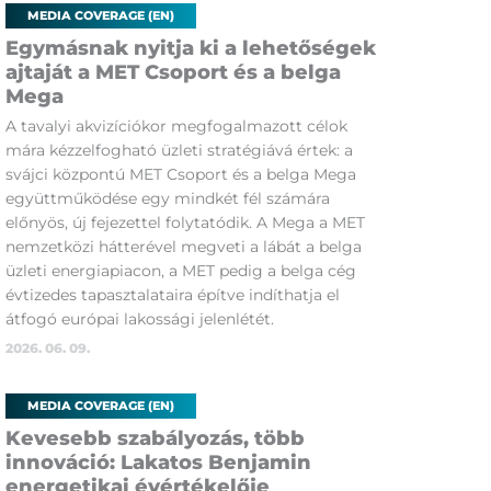
MEDIA COVERAGE (EN)
Egymásnak nyitja ki a lehetőségek
ajtaját a MET Csoport és a belga
Mega
A tavalyi akvizíciókor megfogalmazott célok
mára kézzelfogható üzleti stratégiává értek: a
svájci központú MET Csoport és a belga Mega
együttműködése egy mindkét fél számára
előnyös, új fejezettel folytatódik. A Mega a MET
nemzetközi hátterével megveti a lábát a belga
üzleti energiapiacon, a MET pedig a belga cég
évtizedes tapasztalataira építve indíthatja el
átfogó európai lakossági jelenlétét.
2026. 06. 09.
MEDIA COVERAGE (EN)
Kevesebb szabályozás, több
innováció: Lakatos Benjamin
energetikai évértékelője