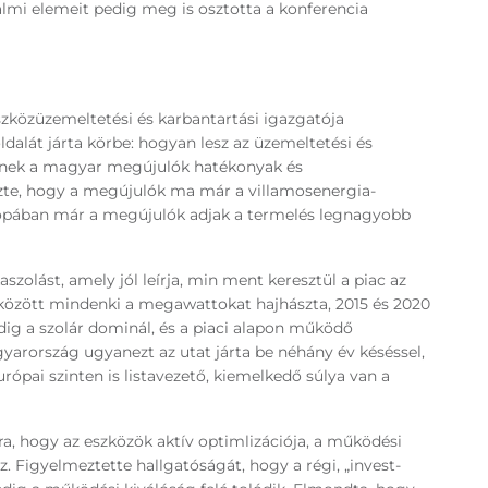
rtalmi elemeit pedig meg is osztotta a konferencia
szközüzemeltetési és karbantartási igazgatója
dalát járta körbe: hogyan lesz az üzemeltetési és
esznek a magyar megújulók hatékonyak és
gezte, hogy a megújulók ma már a villamosenergia-
Európában már a megújulók adjak a termelés legnagyobb
zolást, amely jól leírja, min ment keresztül a piac az
 között mindenki a megawattokat hajhászta, 2015 és 2020
edig a szolár dominál, és a piaci alapon működő
gyarország ugyanezt az utat járta be néhány év késéssel,
ópai szinten is listavezető, kiemelkedő súlya van a
ra, hogy az eszközök aktív optimlizációja, a működési
 Figyelmeztette hallgatóságát, hogy a régi, „invest-