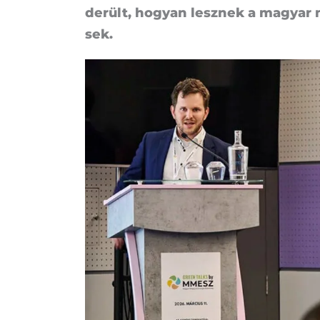
de­rült, ho­gyan lesz­nek a ma­gyar 
sek.