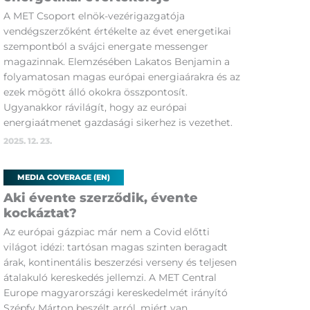
A MET Csoport elnök-vezérigazgatója
vendégszerzőként értékelte az évet energetikai
szempontból a svájci energate messenger
magazinnak. Elemzésében Lakatos Benjamin a
folyamatosan magas európai energiaárakra és az
ezek mögött álló okokra összpontosít.
Ugyanakkor rávilágít, hogy az európai
energiaátmenet gazdasági sikerhez is vezethet.
2025. 12. 23.
MEDIA COVERAGE (EN)
Aki évente szerződik, évente
kockáztat?
Az európai gázpiac már nem a Covid előtti
világot idézi: tartósan magas szinten beragadt
árak, kontinentális beszerzési verseny és teljesen
átalakuló kereskedés jellemzi. A MET Central
Europe magyarországi kereskedelmét irányító
Szépfy Márton beszélt arról, miért van