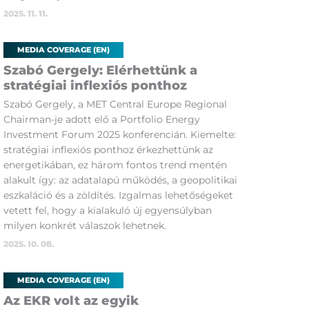
2025. 11. 11.
MEDIA COVERAGE (EN)
Szabó Gergely: Elérhettünk a
stratégiai inflexiós ponthoz
Szabó Gergely, a MET Central Europe Regional
Chairman-je adott elő a Portfolio Energy
Investment Forum 2025 konferencián. Kiemelte:
stratégiai inflexiós ponthoz érkezhettünk az
energetikában, ez három fontos trend mentén
alakult így: az adatalapú működés, a geopolitikai
eszkaláció és a zöldítés. Izgalmas lehetőségeket
vetett fel, hogy a kialakuló új egyensúlyban
milyen konkrét válaszok lehetnek.
2025. 10. 08.
MEDIA COVERAGE (EN)
Az EKR volt az egyik