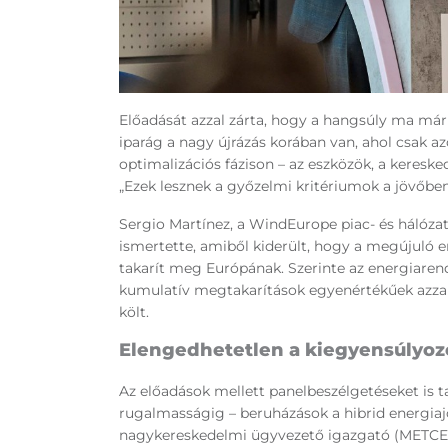
Előadását azzal zárta, hogy a hangsúly ma már 
iparág a nagy újrázás korában van, ahol csak a
optimalizációs fázison – az eszközök, a keresk
„Ezek lesznek a győzelmi kritériumok a jövőben
Sergio Martínez, a WindEurope piac- és hálóza
ismertette, amiből kiderült, hogy a megújuló en
takarít meg Európának. Szerinte az energiare
kumulatív megtakarítások egyenértékűek azza
költ.
Elengedhetetlen a kiegyensúlyozo
Az előadások mellett panelbeszélgetéseket is t
rugalmasságig – beruházások a hibrid energiajö
nagykereskedelmi ügyvezető igazgató (METCE