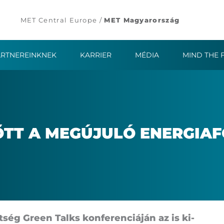
MET Central Europe /
MET Magyarország
ARTNEREINKNEK
KARRIER
MÉDIA
MIND THE 
TT A MEG­ÚJU­LÓ ENER­GIA­
­ség Green Talks kon­fe­ren­ci­á­ján az is ki­