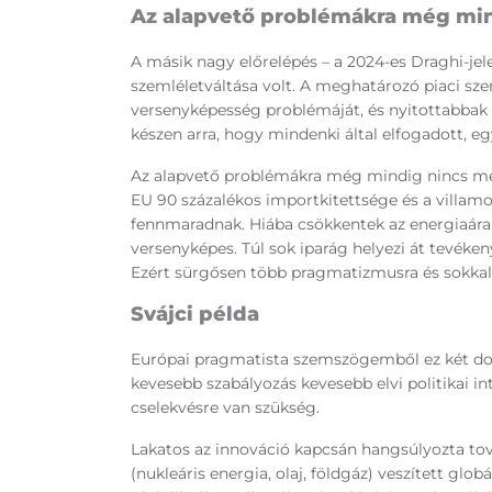
Az alapvető problémákra még mi
A másik nagy előrelépés – a 2024-es Draghi-jel
szemléletváltása volt. A meghatározó piaci sze
versenyképesség problémáját, és nyitottabbak 
készen arra, hogy mindenki által elfogadott, e
Az alapvető problémákra még mindig nincs mego
EU 90 százalékos importkitettsége és a villamo
fennmaradnak. Hiába csökkentek az energiaára
versenyképes. Túl sok iparág helyezi át tevék
Ezért sürgősen több pragmatizmusra és sokkal
Svájci példa
Európai pragmatista szemszögemből ez két dolg
kevesebb szabályozás kevesebb elvi politikai int
cselekvésre van szükség.
Lakatos az innováció kapcsán hangsúlyozta t
(nukleáris energia, olaj, földgáz) veszített glo