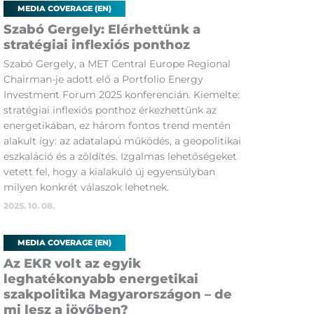
MEDIA COVERAGE (EN)
Szabó Gergely: Elérhettünk a
stratégiai inflexiós ponthoz
Szabó Gergely, a MET Central Europe Regional
Chairman-je adott elő a Portfolio Energy
Investment Forum 2025 konferencián. Kiemelte:
stratégiai inflexiós ponthoz érkezhettünk az
energetikában, ez három fontos trend mentén
alakult így: az adatalapú működés, a geopolitikai
eszkaláció és a zöldítés. Izgalmas lehetőségeket
vetett fel, hogy a kialakuló új egyensúlyban
milyen konkrét válaszok lehetnek.
2025. 10. 08.
MEDIA COVERAGE (EN)
Az EKR volt az egyik
leghatékonyabb energetikai
szakpolitika Magyarországon – de
mi lesz a jövőben?