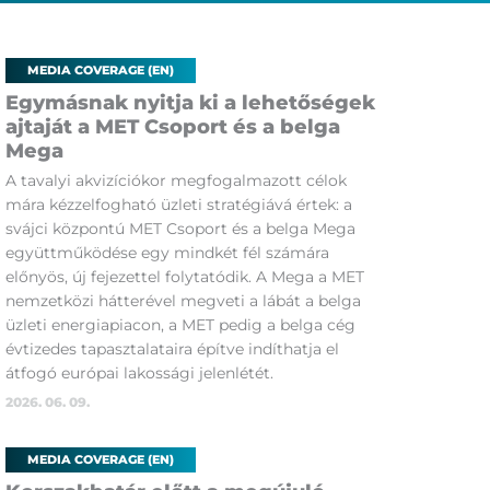
MEDIA COVERAGE (EN)
Egymásnak nyitja ki a lehetőségek
ajtaját a MET Csoport és a belga
Mega
A tavalyi akvizíciókor megfogalmazott célok
mára kézzelfogható üzleti stratégiává értek: a
svájci központú MET Csoport és a belga Mega
együttműködése egy mindkét fél számára
előnyös, új fejezettel folytatódik. A Mega a MET
nemzetközi hátterével megveti a lábát a belga
üzleti energiapiacon, a MET pedig a belga cég
évtizedes tapasztalataira építve indíthatja el
átfogó európai lakossági jelenlétét.
2026. 06. 09.
MEDIA COVERAGE (EN)