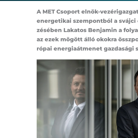
A MET Cso­port el­nök-vezér­igaz­ga­tó
ener­ge­ti­kai szem­pont­ból a sváj­c
zé­sé­ben La­ka­tos Ben­ja­min a fo­ly
az ezek mö­gött ál­ló okok­ra össz­pon­
ró­pai ener­gia­át­me­net gaz­da­sá­gi s