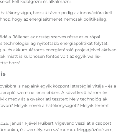
seket kell kidolgozni és alkalmazni.
ghatékonyságra, hosszú távon pedig az innovációra kell
hhoz, hogy az energiaátmenet nemcsak politikailag,
dája. Jóllehet az ország szerves része az európai
 technológiailag nyitottabb energiapolitikát folytat,
ia- és akkumulátoros energiatároló projektjeivel aktívan
 miatt is különösen fontos volt az egyik wallis-i
ette hozzá.
is
vábbra is napjaink egyik központi stratégiai vitája – és a
zereplő szeretne lenni ebben. A következő három év
lyik megy át a gyakorlati teszten: Mely technológiák
távon? Melyik növeli a hatékonyságot? Melyik teremt
2026. január 1-jével Huibert Vigeveno veszi át a csoport
ő számunkra, és személyesen számomra. Meggyőződésem,