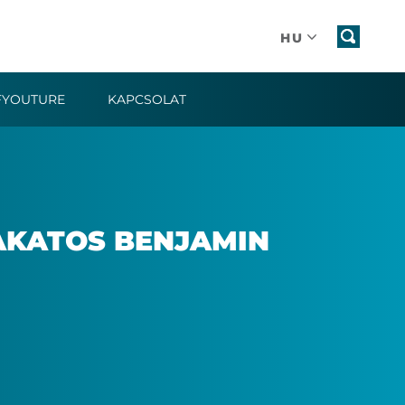
HU
FYOUTURE
KAPCSOLAT
A­KA­TOS BEN­JA­MIN