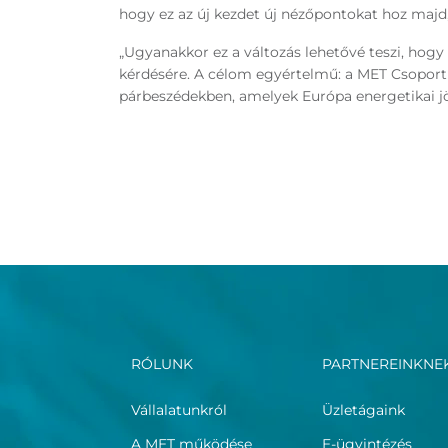
hogy ez az új kezdet új nézőpontokat hoz majd,
„Ugyanakkor ez a változás lehetővé teszi, hogy
kérdésére. A célom egyértelmű: a MET Csoport
párbeszédekben, amelyek Európa energetikai jö
RÓLUNK
PARTNEREINKNE
Vállalatunkról
Üzletágaink
A MET működése
E-ügyintézés