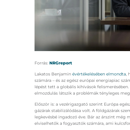
Forrás:
NRGreport
Lakatos Benjamin
évértékelésében elmondta
,
számára – és az egész európai energiapiac szám
lépést tett a globális kihívások felismerésében
elmozdulás látszik a problémák tényleges mego
Először is: a vezérigazgató szerint Európa eg
gázárak stabilizálódása volt. A földgázárak sze
legkevésbé ingadozó éve. Bár az árszint még mi
elviselhetők a fogyasztók számára, ami kulcs