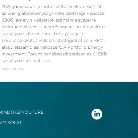
2025 júniusában jelentős változásokon esett át
az Energiahatékonysági Kötelezettségi Rendszer
(EKR), amely a vállalatok számára egyszerre
jelent kihívást és új lehetőségeket. Az átalakított
szabályozás közvetlenül befolyásolja a
beruházásokat, a vállalati stratégiákat és a HEM-
alapú elszámolási rendszert. A Portfolio Energy
Investment Forum panelbeszélgetésén az új EKR
szabályozásról volt szó.
2025. 10. 08.
MINDTHEFYOUTURE
APCSOLAT