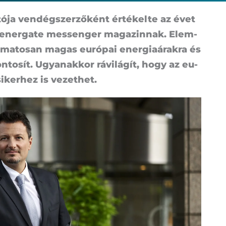
­ja ven­dég­szer­ző­ként ér­té­kel­te az évet
i ener­ga­te mes­sen­ger ma­ga­zin­nak. Elem­
a­ma­to­san ma­gas eu­ró­pai ener­gia­árak­ra és
to­sít. Ugya­n­ak­kor rá­vi­lá­gít, hogy az eu­
i­ker­hez is ve­zet­het.