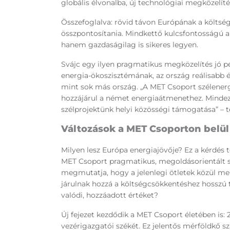
globális élvonalba, új technológiai megközelíté
Összefoglalva: rövid távon Európának a költsé
összpontosítania. Mindkettő kulcsfontosságú a
hanem gazdaságilag is sikeres legyen.
Svájc egy ilyen pragmatikus megközelítés jó pél
energia-ökoszisztémának, az ország reálisabb és
mint sok más ország. „A MET Csoport szélenerg
hozzájárul a német energiaátmenethez. Mindezek
szélprojektünk helyi közösségi támogatása” – t
Változások a MET Csoporton belül 
Milyen lesz Európa energiajövője? Ez a kérdés to
MET Csoport pragmatikus, megoldásorientált s
megmutatja, hogy a jelenlegi ötletek közül me
járulnak hozzá a költségcsökkentéshez hosszú 
valódi, hozzáadott értéket?
Új fejezet kezdődik a MET Csoport életében is: 
vezérigazgatói székét. Ez jelentős mérföldk