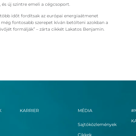
 és új szintre emeli a cégcsoport.
 több időt fordítsak az európai energiaátmenet
 még fontosabb szerepet kíván betölteni azokban a
vőjét formálják” – zárta cikkét Lakatos Benjamin.
K
KARRIER
MÉDIA
#
K
Sajtóközlemények
Cikkek