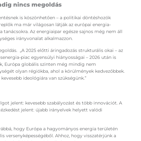
ndig nincs megoldás
entésnek is köszönhetően – a politikai döntéshozók
replők ma már világosan látják az európai energia-
a tanácsokra. Az energiaipar egésze sajnos még nem áll
gységes irányvonalat alkalmazzon.
ldás. „A 2025 előtti áringadozás strukturális okai – az
senergia-piac egyensúlyi hiányosságai – 2026 után is
k, Európa globális szinten még mindig nem
enységét olyan régiókba, ahol a körülmények kedvezőbbek.
 kevesebb ideológiára van szükségünk.”
ot jelent: kevesebb szabályozást és több innovációt. A
ézkedést jelent: újabb irányelvek helyett valódi
ovábbá, hogy Európa a hagyományos energia területén
bális versenyképességéből. Ahhoz, hogy visszatérjünk a