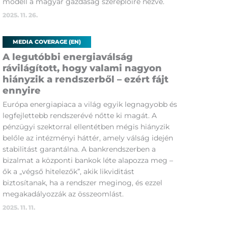
modell a magyar gazdaság szereplőire nézve.
2025. 11. 26.
MEDIA COVERAGE (EN)
A legutóbbi energiaválság
rávilágított, hogy valami nagyon
hiányzik a rendszerből – ezért fájt
ennyire
Európa energiapiaca a világ egyik legnagyobb és
legfejlettebb rendszerévé nőtte ki magát. A
pénzügyi szektorral ellentétben mégis hiányzik
belőle az intézményi háttér, amely válság idején
stabilitást garantálna. A bankrendszerben a
bizalmat a központi bankok léte alapozza meg –
ők a „végső hitelezők”, akik likviditást
biztosítanak, ha a rendszer meginog, és ezzel
megakadályozzák az összeomlást.
2025. 11. 11.