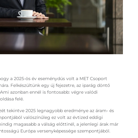
 hogy a 2025-ös év eseménydús volt a MET Csoport
ára. Felkészültünk egy új fejezetre, az iparág döntő
. Ami azonban ennél is fontosabb: végre valódi
ldása felé.
észét tekintve 2025 legnagyobb eredménye az áram- és
mpontjából valószínűleg ez volt az évtized eddigi
ndig magasabb a válság előttinél, a jelenlegi árak már
fontosságú Európa versenyképessége szempontjából.