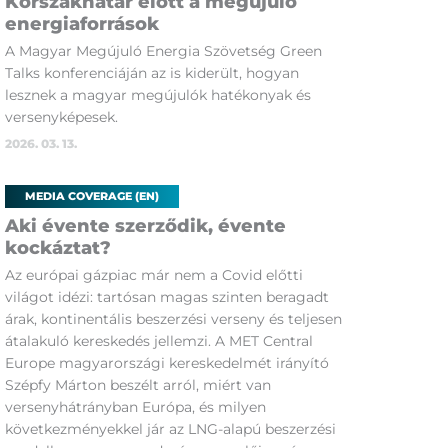
Korszakhatár előtt a megújuló
energiaforrások
A Magyar Megújuló Energia Szövetség Green
Talks konferenciáján az is kiderült, hogyan
lesznek a magyar megújulók hatékonyak és
versenyképesek.
2026. 03. 13.
MEDIA COVERAGE (EN)
Aki évente szerződik, évente
kockáztat?
Az európai gázpiac már nem a Covid előtti
világot idézi: tartósan magas szinten beragadt
árak, kontinentális beszerzési verseny és teljesen
átalakuló kereskedés jellemzi. A MET Central
Europe magyarországi kereskedelmét irányító
Szépfy Márton beszélt arról, miért van
versenyhátrányban Európa, és milyen
következményekkel jár az LNG-alapú beszerzési