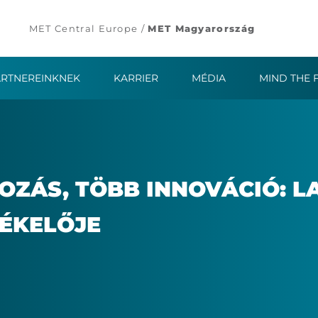
MET Central Europe /
MET Magyarország
ARTNEREINKNEK
KARRIER
MÉDIA
MIND THE 
O­ZÁS, TÖBB IN­NO­VÁ­CI­Ó: L
É­KE­LŐ­JE